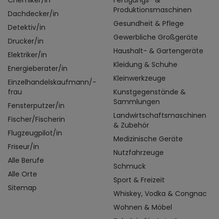
Chemiker/in
Fertigungs- &
Produktionsmaschinen
Dachdecker/in
Gesundheit & Pflege
Detektiv/in
Gewerbliche Großgeräte
Drucker/in
Haushalt- & Gartengeräte
Elektriker/in
Kleidung & Schuhe
Energieberater/in
Kleinwerkzeuge
Einzelhandelskaufmann/-
frau
Kunstgegenstände &
Sammlungen
Fensterputzer/in
Landwirtschaftsmaschinen
Fischer/Fischerin
& Zubehör
Flugzeugpilot/in
Medizinische Geräte
Friseur/in
Nutzfahrzeuge
Alle Berufe
Schmuck
Alle Orte
Sport & Freizeit
Sitemap
Whiskey, Vodka & Congnac
Wohnen & Möbel