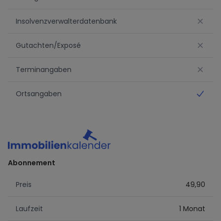
No
Insolvenzverwalterdatenbank
No
Gutachten/Exposé
No
Terminangaben
No
Ortsangaben
Ja
Abonnement
Preis
49,90
Laufzeit
1 Monat