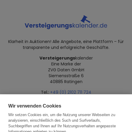
Klarheit in Auktionen! Alle Angebote, eine Plattform – für
transparente und erfolgreiche Geschäfte.
Versteigerungs
kalender
Eine Marke der
ZVG Daten GmbH
Siemensstraße 6
40885 Ratingen
Tel.:
+49 (0) 2102 711 724
Mail:
info@versteigerungskalender.de
Wir verwenden Cookies
Datenschutz
Impressum
Über uns
Wir setzen Cookies ein, um die Nutzung unserer Webseiten zu
analysieren, einschließlich des Such und Surfverlaufs,
Suchbegriffen und Ihnen auf Ihr Nutzungsverhalten angepasste
Informationen anbieten zu können.