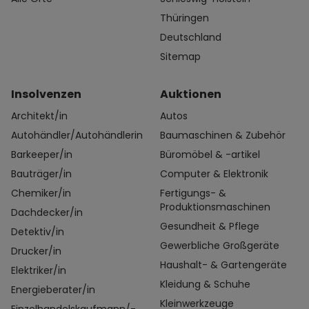
Thüringen
Deutschland
Sitemap
Insolvenzen
Auktionen
Architekt/in
Autos
Autohändler/Autohändlerin
Baumaschinen & Zubehör
Barkeeper/in
Büromöbel & -artikel
Bauträger/in
Computer & Elektronik
Chemiker/in
Fertigungs- &
Produktionsmaschinen
Dachdecker/in
Gesundheit & Pflege
Detektiv/in
Gewerbliche Großgeräte
Drucker/in
Haushalt- & Gartengeräte
Elektriker/in
Kleidung & Schuhe
Energieberater/in
Kleinwerkzeuge