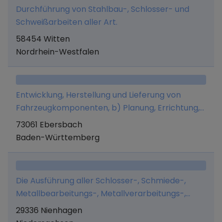
Durchführung von Stahlbau-, Schlosser- und
Schweißarbeiten aller Art.
58454 Witten
Nordrhein-Westfalen
Entwicklung, Herstellung und Lieferung von
Fahrzeugkomponenten, b) Planung, Errichtung,
Wartung, Überholung, Reparatur, Ergänzung,
73061 Ebersbach
Modernisierung sowie De- und Remontage
Baden-Württemberg
(insbesondere Umsetzung) von
elektrotechnischen Anlagen elektronischen
Anlagen mechanischen Anlagen c) Betreiben
Die Ausführung aller Schlosser-, Schmiede-,
von Anlagen, die der Fertigung von Gütern
Metallbearbeitungs-, Metallverarbeitungs-,
dienen, d) Neben- und Hilfsleistungen an
Metall-, Stahl- und Maschinenbauarbeiten sowie
29336 Nienhagen
Betriebsstätten Dritter, An- und Verkauf von
die Arbeiten im vorbeugenden als auch im