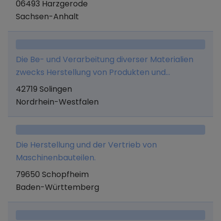
06493 Harzgerode
Werkaufträgen, Vermittlung von in- und
Sachsen-Anhalt
ausländischen Arbeitskräften, Serviceleistungen
im Bereich des Qualitätsmanagements.
Die Be- und Verarbeitung diverser Materialien
zwecks Herstellung von Produkten und
Teilprodukten, Stanz- und Umformtechnik und
42719 Solingen
mechanische Bearbeitung,
Nordrhein-Westfalen
Oberflächenveredelung, Dienstleistungen im
Bereich Entwicklung, Konstruktion und
Werkzeugbau, Kommissionier- und
Die Herstellung und der Vertrieb von
Verpackungstätigkeiten, sowie der Vertrieb und
Maschinenbauteilen.
Handel der vorgenannten Dienstleistungen und
79650 Schopfheim
Produkte sowie Beratungsleistungen auf den
Baden-Württemberg
vorstehenden Tätigkeitsgebieten.