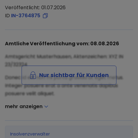
Veröffentlicht: 01.07.2026
ID
IN-3764875
Amtliche Veröffentlichung vom: 08.08.2026
Amtsgericht Musterhausen, Aktenzeichen: XYZ IN
23/32324
Nur sichtbar für Kunden
Donec id elit non mi porta gravida at eget metus.
Integer posuere erat a ante venenatis dapibus
posuere velit aliquet.
mehr anzeigen
Insolvenzverwalter