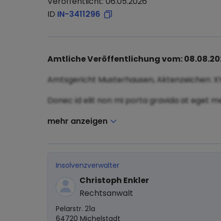
Veröffentlicht: 06.05.2026
ID
IN-3411296
Amtliche Veröffentlichung vom: 08.08.2
Amtsgericht Musterhausen, Aktenzeichen: X
Donec id elit non mi porta gravida at eget me
mehr anzeigen
Insolvenzverwalter
Christoph Enkler
Rechtsanwalt
Pelarstr. 21a
64720 Michelstadt