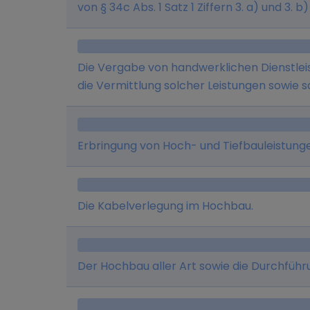
und Baunebengewerbe sowie Provisionsabr
von § 34c Abs. 1 Satz 1 Ziffern 3. a) und 3.
Unternehmens der Betrieb einer Bauunte
Sanierung von Wohngebäuden auf eigene 
von Bauarbeiten aller Art und aller dam
Generalunternehmer sowie die Errichtung 
Maßnahmen, auch als Generealunternehm
Erwerb und die Veräußerung solcher Immo
Die Vergabe von handwerklichen Dienstle
Bauträger unter Einschaltung von einem
Hamburg. 2. Zu diesem Zweck darf die Ge
die Vermittlung solcher Leistungen sowie 
eigenen Arbeitskräften. Die Gesellschaft is
erwerben und veräußern.
sowohl zu Wohn- als auch zu gewerblichen
Generalunternehmer herzustellen, zu vertr
Erbringung von Hoch- und Tiefbauleistung
Die Kabelverlegung im Hochbau.
Der Hochbau aller Art sowie die Durchfüh