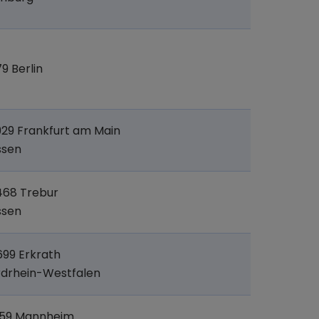
79 Berlin
29 Frankfurt am Main
ssen
468 Trebur
ssen
99 Erkrath
drhein-Westfalen
159 Mannheim