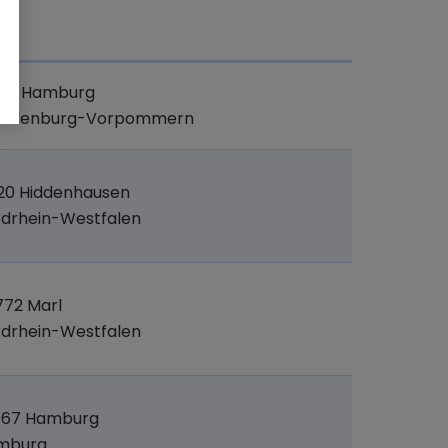
t
041 Hamburg
cklenburg-Vorpommern
20 Hiddenhausen
drhein-Westfalen
72 Marl
drhein-Westfalen
767 Hamburg
mburg