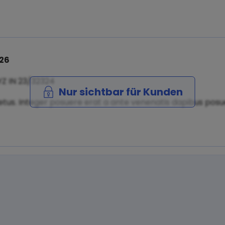
026
YZ IN 23/32324
Nur sichtbar für Kunden
tus. Integer posuere erat a ante venenatis dapibus posuer