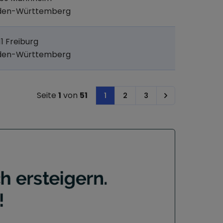
den-Württemberg
11 Freiburg
den-Württemberg
Seite
1
von
51
1
2
3
Next