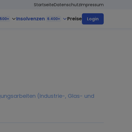
Startseite
Datenschutz
Impressum
Insolvenzen
Preise
Login
.500+
6.400+
ngsarbeiten (Industrie-, Glas- und