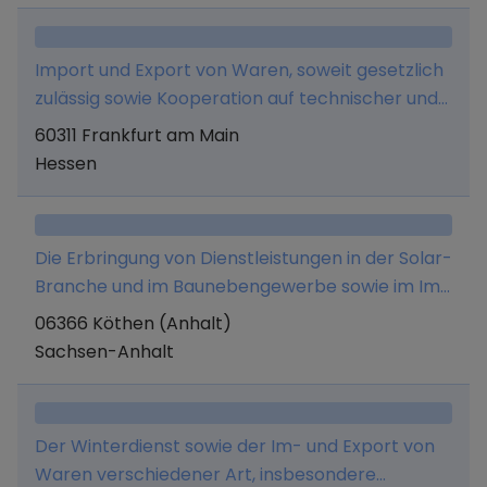
Gesellschaften und sonstigen Anlagen im In-
und Ausland erwerben.
Import und Export von Waren, soweit gesetzlich
zulässig sowie Kooperation auf technischer und
ökonomischer Basis vorwiegend zwischen
60311 Frankfurt am Main
chinesischen und deutschen Firmen sowie alle
Hessen
damit verbundenen Dienstleistungen,
Reisevermittlung und -Veranstaltung sowie
damit verbundene Serviceleistungen
Die Erbringung von Dienstleistungen in der Solar-
einschließlich Ticketverkauf, Vermittlung von
Branche und im Baunebengewerbe sowie im Im-
Versicherungen soweit keine besondere
und Export und Spedition.
06366 Köthen (Anhalt)
Erlaubnis erforderlich ist.
Sachsen-Anhalt
Der Winterdienst sowie der Im- und Export von
Waren verschiedener Art, insbesondere