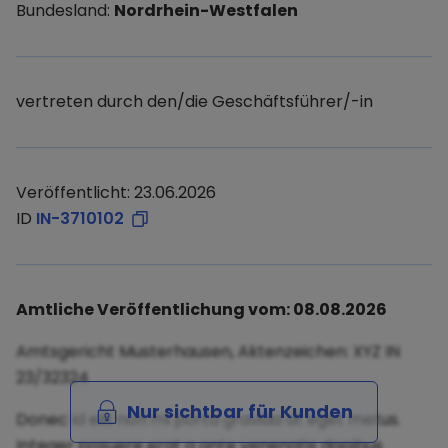
Bundesland:
Nordrhein-Westfalen
vertreten durch den/die Geschäftsführer/-in
Veröffentlicht: 23.06.2026
ID
IN-3710102
Amtliche Veröffentlichung vom: 08.08.2026
Amtsgericht Musterhausen, Aktenzeichen: XYZ IN
23/32324
Nur sichtbar für Kunden
Donec id elit non mi porta gravida at eget metus.
Integer posuere erat a ante venenatis dapibus