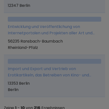
Baustoffen und Baumaschinen und
12347 Berlin
Zubehörteilen. Ferner der Hoch- und Tiefbau.
Entwicklung und Veröffentlichung von
Internetportalen und Projekten aller Art und
deren kommerzielle Vermarktung durch
56235 Ransbach-Baumbach
Affiliatemarketing sowie Import und Export,
Rheinland-Pfalz
Handel, Vertrieb und Onlinevermarktung von
Gegenständen aller Art, soweit sie erlaubnisfrei
sind. Die Gesellschaft kann alle sonstigen
Import und Export und Vertrieb von
Geschäfte betreiben, die zur Erreichung und
Erotikartikeln, das Betreiben von Kino- und
Förderung ihres Hauptzweckes dienlich sind.
Videokabinen sowie der Vertrieb von
13353 Berlin
Medienträgern.
Berlin
Zeige
1
-
10
von
216
Ergebnissen