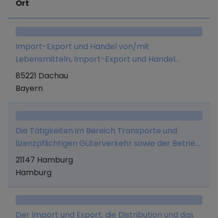
Ort
Import-Export und Handel von/mit
Lebensmitteln, Import-Export und Handel
von/mit elektronischen Geräten und
85221 Dachau
Elektrogeräten und Import-Export und Handel
Bayern
von/mit Gebrauchtwagen und Neuwagen,
Kleindienstleistungen, Hausmeisterservice, sowie
Beratung rund um Internet, Netzwerk und
Die Tätigkeiten im Bereich Transporte und
Telefonie.
lizenzpflichtigen Güterverkehr sowie der Betrieb
von Tattoostudios und die Vornahme von
21147 Hamburg
Tätowierungen und alle damit
Hamburg
zusammenhängenden Tätigkeiten, der Verkauf
von Merchandise Artikeln, der Verkauf von
Tattoozubehör und Pflegeprodukten, das
Der Import und Export, die Distribution und das