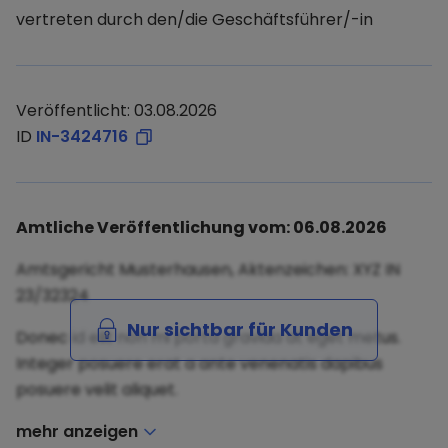
vertreten durch den/die Geschäftsführer/-in
Veröffentlicht: 03.08.2026
ID
IN-3424716
Amtliche Veröffentlichung vom: 06.08.2026
Amtsgericht Musterhausen, Aktenzeichen: XYZ IN
23/32324
Nur sichtbar für Kunden
Donec id elit non mi porta gravida at eget metus.
Integer posuere erat a ante venenatis dapibus
posuere velit aliquet.
mehr anzeigen