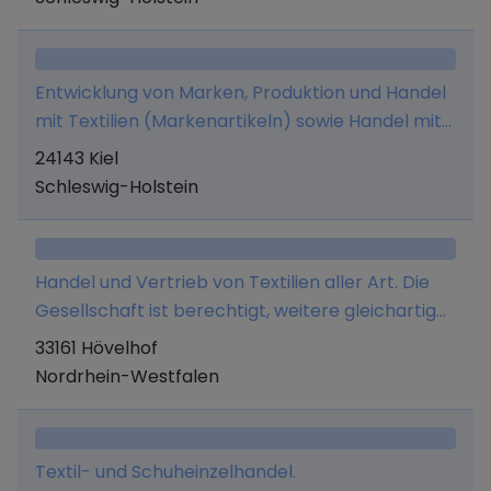
Entwicklung von Marken, Produktion und Handel
mit Textilien (Markenartikeln) sowie Handel mit
erlaubnisfreien Waren aller Art (Groß- und
24143 Kiel
Einzelhandel sowie Im- und Export) und alle
Schleswig-Holstein
damit im Zusammenhang stehenden Tätigkeiten
Handel und Vertrieb von Textilien aller Art. Die
Gesellschaft ist berechtigt, weitere gleichartige
oder ähnliche Unternehmen zu errichten oder
33161 Hövelhof
bestehende Unternehmen zu erwerben oder
Nordrhein-Westfalen
sich an diesen zu beteiligen und die
Geschäftsführung an solchen Unternehmen
auszuüben.
Textil- und Schuheinzelhandel.