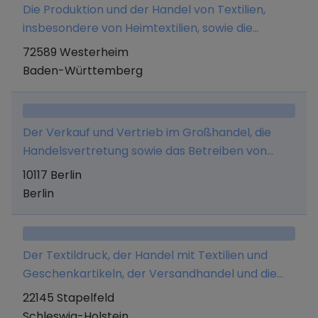
Die Produktion und der Handel von Textilien,
insbesondere von Heimtextilien, sowie die
Lohnkonfektion.
72589 Westerheim
Baden-Württemberg
Der Verkauf und Vertrieb im Großhandel, die
Handelsvertretung sowie das Betreiben von
einem oder mehreren Einzelhandelsgeschäften
10117 Berlin
zum Verkauf von Textilien, Bekleidung und
Berlin
Accessoires sowie Beratung in diesen Bereichen.
Der Textildruck, der Handel mit Textilien und
Geschenkartikeln, der Versandhandel und die
Veredelung von Berufs- und Schulkleidung sowie
22145 Stapelfeld
die Filmausstattung.
Schleswig-Holstein