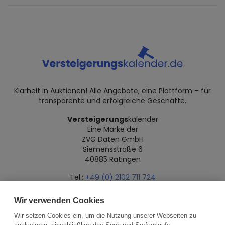
Klarheit in Auktionen! Alle Angebote, eine Plattform – für
transparente und erfolgreiche Geschäfte.
Versteigerungs
kalender
Eine Marke der
ZVG Daten GmbH
Siemensstraße 6
40885 Ratingen
Tel.:
+49 (0) 2102 711 724
Mail:
info@versteigerungskalender.de
Wir verwenden Cookies
Datenschutz
Impressum
Über uns
Wir setzen Cookies ein, um die Nutzung unserer Webseiten zu