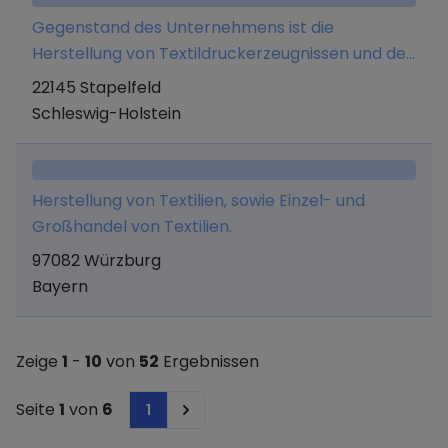
Gegenstand des Unternehmens ist die
Herstellung von Textildruckerzeugnissen und der
Vertrieb von Textilien, Berufsbekleidung,
22145 Stapelfeld
Geschenkartikeln, der Versandhandel und die
Schleswig-Holstein
Veredelung von Berufs- und Schulbekleidung,
sämtlich insbesondere in Hamburg und
Umgebung, sowie alle damit im Zusammenhang
Herstellung von Textilien, sowie Einzel- und
stehenden Tätigkeiten. Ausgenommen sind
Großhandel von Textilien.
erlaubnispflichtige Tätigkeiten jeder Art, soweit
97082 Würzburg
nicht die Erlaubnis vorliegt.
Bayern
Zeige
1
-
10
von
52
Ergebnissen
Seite
1
von
6
1
Next