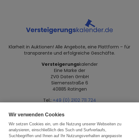
Klarheit in Auktionen! Alle Angebote, eine Plattform – für
transparente und erfolgreiche Geschäfte.
Versteigerungs
kalender
Eine Marke der
ZVG Daten GmbH
Siemensstraße 6
40885 Ratingen
Tel.:
+49 (0) 2102 711 724
Mail:
info@versteigerungskalender.de
Wir verwenden Cookies
Datenschutz
Impressum
Über uns
Wir setzen Cookies ein, um die Nutzung unserer Webseiten zu
analysieren, einschließlich des Such und Surfverlaufs,
Suchbegriffen und Ihnen auf Ihr Nutzungsverhalten angepasste