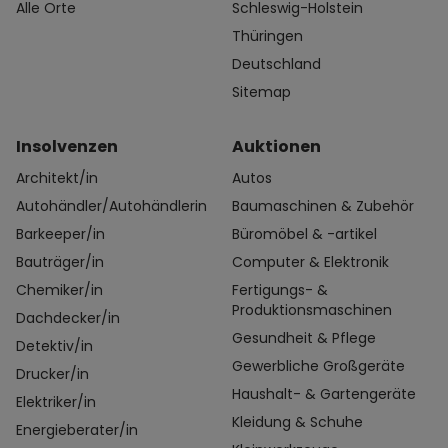
Alle Orte
Schleswig-Holstein
Thüringen
Deutschland
Sitemap
Insolvenzen
Auktionen
Architekt/in
Autos
Autohändler/Autohändlerin
Baumaschinen & Zubehör
Barkeeper/in
Büromöbel & -artikel
Bauträger/in
Computer & Elektronik
Chemiker/in
Fertigungs- &
Produktionsmaschinen
Dachdecker/in
Gesundheit & Pflege
Detektiv/in
Gewerbliche Großgeräte
Drucker/in
Haushalt- & Gartengeräte
Elektriker/in
Kleidung & Schuhe
Energieberater/in