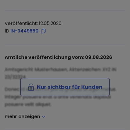
Veröffentlicht: 12.05.2026
ID
IN-3449550
Amtliche Veröffentlichung vom: 09.08.2026
Amtsgericht Musterhausen, Aktenzeichen: XYZ IN
23/32324
Nur sichtbar für Kunden
Donec id elit non mi porta gravida at eget metus.
Integer posuere erat a ante venenatis dapibus
posuere velit aliquet.
mehr anzeigen