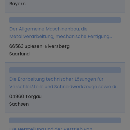
Bayern
Der Allgemeine Maschinenbau, die
Metallverarbeitung, mechanische Fertigung
sowie Vorrichtungs- und Lehrebau
66583 Spiesen-Elversberg
Saarland
Die Erarbeitung technischer Lösungen für
Verschleißteile und Schneidwerkzeuge sowie die
Entwicklung, Herstellung und der Vertrieb von
04860 Torgau
und Handel mit Verschleißteilen und
Sachsen
Schneidwerkzeugen.
Die Herstellung und der Vertrieb von