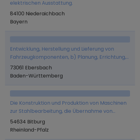
elektrischen Ausstattung.
84100 Niederaichbach
Bayern
Entwicklung, Herstellung und Lieferung von
Fahrzeugkomponenten, b) Planung, Errichtung,
Wartung, Überholung, Reparatur, Ergänzung,
73061 Ebersbach
Modernisierung sowie De- und Remontage
Baden-Württemberg
(insbesondere Umsetzung) von
elektrotechnischen Anlagen elektronischen
Anlagen mechanischen Anlagen c) Betreiben
Die Konstruktion und Produktion von Maschinen
von Anlagen, die der Fertigung von Gütern
zur Stahlbearbeitung, die Übernahme von
dienen, d) Neben- und Hilfsleistungen an
Lizenzen zum Bau von Maschinen, die
54634 Bitburg
Betriebsstätten Dritter, An- und Verkauf von
Übernahme der Fertigung von Maschinen und
Rheinland-Pfalz
Anlagen und Maschinen jeder Art, f) Stahl- und
Motorteilen sowie die Beteiligung an anderen
Haustechnik.