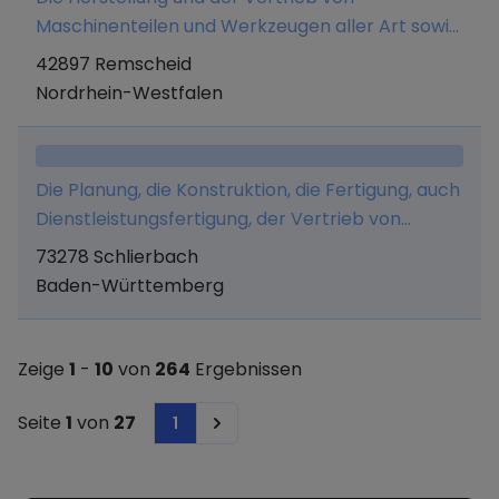
Maschinenteilen und Werkzeugen aller Art sowie
von Kosmetikgeräten (Dermabrasionen).
42897 Remscheid
Nordrhein-Westfalen
Die Planung, die Konstruktion, die Fertigung, auch
Dienstleistungsfertigung, der Vertrieb von
Anlagen, Sondermaschinen, Vorrichtungen und
73278 Schlierbach
Werkzeugen der Automations- und
Baden-Württemberg
Montagetechnik sowie die Entwicklung und der
Vertrieb von Software zum Betrieb und der
Optimierung der vorgenannten Anlagen und
Zeige
1
-
10
von
264
Ergebnissen
Maschinen.
Seite
1
von
27
1
Next