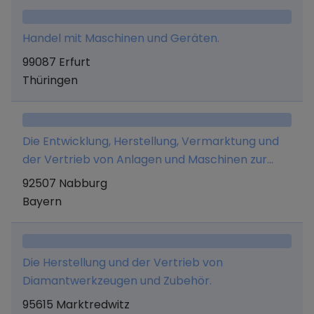
Unternehmen.
Handel mit Maschinen und Geräten.
99087 Erfurt
Thüringen
Die Entwicklung, Herstellung, Vermarktung und
der Vertrieb von Anlagen und Maschinen zur
Automatisierung und Vereinfachung von
92507 Nabburg
Arbeitsprozessen, insbesondere im
Bayern
gewerblichen und industriellen Umfeld.
Die Herstellung und der Vertrieb von
Diamantwerkzeugen und Zubehör.
95615 Marktredwitz