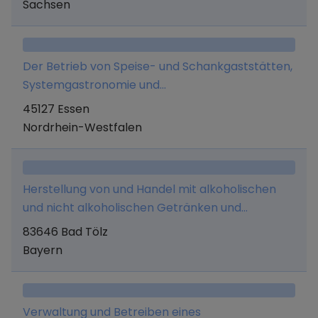
Sachsen
Herstellung und dem Vertrieb vom Speiseeisen
Beratungsleistungen (mit Ausnahme der
dienen, - die Veranstaltung von Schulungen
Rechts- und Steuerberatung).
sowie die Erbringung von Beratungsleistungen
Der Betrieb von Speise- und Schankgaststätten,
für die Herstellung und den Vertrieb von
Systemgastronomie und
Speiseeisen.
Gastronomiedienstleistungen.
45127 Essen
Nordrhein-Westfalen
Herstellung von und Handel mit alkoholischen
und nicht alkoholischen Getränken und
Lebensmitteln aller Art, sowie Erbringung
83646 Bad Tölz
jeglicher Dienstleistungen, die mit diesem
Bayern
Geschäftszweck im Zusammenhang stehen,
Unternehmensberatung, Betrieb einer
Werbeagentur und Erwerb, Halten und
Verwaltung und Betreiben eines