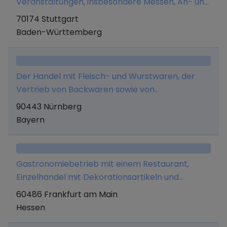
Veranstaltungen, insbesondere Messen, An- und
Verkauf von Cateringrechten, Betrieb eigener
70174 Stuttgart
Cateringstände, Presse- und Mediaplanung,
Baden-Württemberg
Stellung von Gastronomie- und
Verkaufspersonal sowie Vermittlung von allen
Gewerken und Dienstleistungen, die im
Der Handel mit Fleisch- und Wurstwaren, der
Zusammenhang mit dem Unternehmenszweck
Vertrieb von Backwaren sowie von
stehen. Des Weiteren den Vertrieb von
Lebensmitteln in Einzelhandelsgeschäften.
90443 Nürnberg
Merchandise und Beratungsdienstleistungen
Bayern
rund um das Thema finanzielle Bildung.
Gastronomiebetrieb mit einem Restaurant,
Einzelhandel mit Dekorationsartikeln und
Souvenirs, insbesondere Haushaltsprodukte
60486 Frankfurt am Main
(Besteck, Geschirr, usw)
Hessen