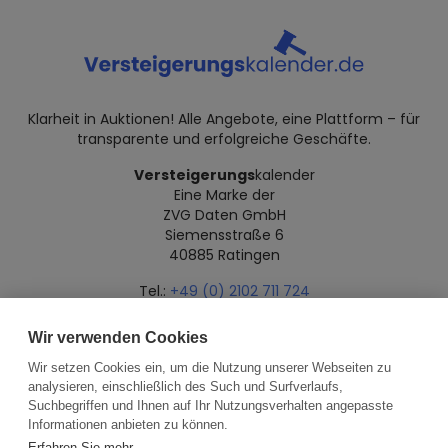
Klarheit in Auktionen! Alle Angebote, eine Plattform – für
transparente und erfolgreiche Geschäfte.
Versteigerungs
kalender
Eine Marke der
ZVG Daten GmbH
Siemensstraße 6
40885 Ratingen
Tel.:
+49 (0) 2102 711 724
Mail:
info@versteigerungskalender.de
Wir verwenden Cookies
Datenschutz
Impressum
Über uns
Wir setzen Cookies ein, um die Nutzung unserer Webseiten zu
analysieren, einschließlich des Such und Surfverlaufs,
Suchbegriffen und Ihnen auf Ihr Nutzungsverhalten angepasste
Informationen anbieten zu können.
Erfahren Sie mehr