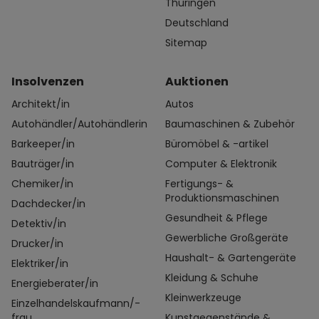
Thüringen
Deutschland
Sitemap
Insolvenzen
Auktionen
Architekt/in
Autos
Autohändler/Autohändlerin
Baumaschinen & Zubehör
Barkeeper/in
Büromöbel & -artikel
Bauträger/in
Computer & Elektronik
Chemiker/in
Fertigungs- &
Produktionsmaschinen
Dachdecker/in
Gesundheit & Pflege
Detektiv/in
Gewerbliche Großgeräte
Drucker/in
Haushalt- & Gartengeräte
Elektriker/in
Kleidung & Schuhe
Energieberater/in
Kleinwerkzeuge
Einzelhandelskaufmann/-
frau
Kunstgegenstände &