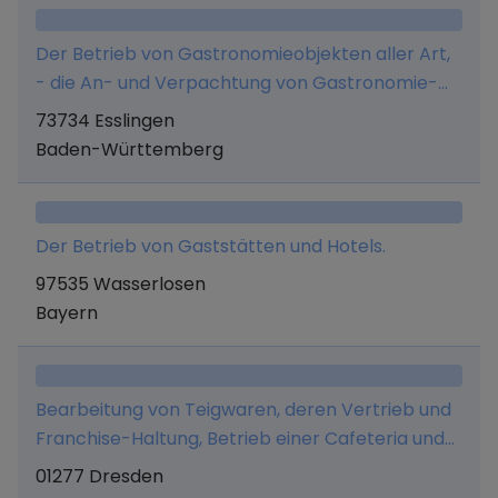
Der Betrieb von Gastronomieobjekten aller Art,
- die An- und Verpachtung von Gastronomie-
und Hotellerieobjekten, - die Durchführung und
73734 Esslingen
Vermittlung von Veranstaltungen aller Art, - die
Baden-Württemberg
Beteiligung an und die Geschäftsführung von
Unternehmen, welche im Gastronomie- und
Hotelleriegewerbe tätig sind, - die Verwaltung,
Der Betrieb von Gaststätten und Hotels.
Vermietung, Verpachtung vom Gastronomie-
97535 Wasserlosen
und Hotelleriegewerbe, - die Verwaltung
Bayern
eigenen Vermögens, - der Groß- und
Einzelhandel mit Getränken und sonstigen
Waren aller Art, die in Gastronomiebetrieben
zum Ausschank oder Verkauf gelangen, - die
Bearbeitung von Teigwaren, deren Vertrieb und
Herstellung und der Vertrieb von Speiseeisen im
Franchise-Haltung, Betrieb einer Cafeteria und
Groß- und Einzelhandel, - der Vertrieb von
Konditorei sowie deren Vermietung und
01277 Dresden
Maschinen und sonstigen Gegenständen, die der
Instandhaltung und diesbezügliche