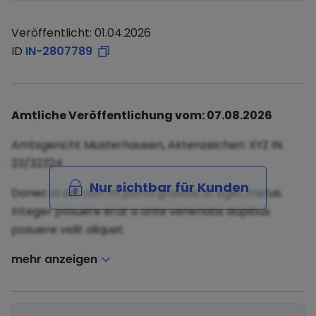
Veröffentlicht: 01.04.2026
ID
IN-2807789
Amtliche Veröffentlichung vom: 07.08.2026
Amtsgericht Musterhausen, Aktenzeichen: XYZ IN
23/32324
Nur sichtbar für Kunden
Donec id elit non mi porta gravida at eget metus.
Integer posuere erat a ante venenatis dapibus
posuere velit aliquet.
mehr anzeigen