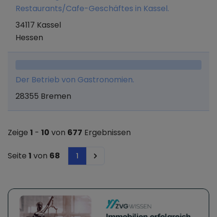
Verwaltung von Unternehmensbeteiligungen.
Restaurants/Cafe-Geschäftes in Kassel.
34117 Kassel
Hessen
Der Betrieb von Gastronomien.
28355 Bremen
Zeige
1
-
10
von
677
Ergebnissen
Seite
1
von
68
1
Next