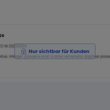
26
YZ IN 23/32324
Nur sichtbar für Kunden
tus. Integer posuere erat a ante venenatis dapibus posuer