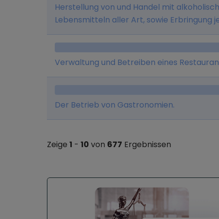
Herstellung von und Handel mit alkoholisc
Lebensmitteln aller Art, sowie Erbringung j
Geschäftszweck im Zusammenhang stehen
Werbeagentur und Erwerb, Halten und Ve
Verwaltung und Betreiben eines Restauran
Der Betrieb von Gastronomien.
Zeige
1
-
10
von
677
Ergebnissen