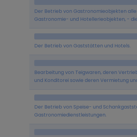
Der Betrieb von Gastronomieobjekten aller
Gastronomie- und Hotellerieobjekten, - d
Veranstaltungen aller Art, - die Beteilig
welche im Gastronomie- und Hotelleriegewe
Verpachtung vom Gastronomie- und Hotell
Der Betrieb von Gaststätten und Hotels.
Vermögens, - der Groß- und Einzelhandel m
in Gastronomiebetrieben zum Ausschank od
Vertrieb von Speiseeisen im Groß- und Ein
Bearbeitung von Teigwaren, deren Vertrieb
sonstigen Gegenständen, die der Herstellu
und Konditorei sowie deren Vermietung un
die Veranstaltung von Schulungen sowie di
Beratungsleistungen (mit Ausnahme der R
Herstellung und den Vertrieb von Speiseeis
Der Betrieb von Speise- und Schankgasts
Gastronomiedienstleistungen.