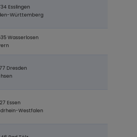
34 Esslingen
den-Württemberg
535 Wasserlosen
yern
77 Dresden
chsen
27 Essen
drhein-Westfalen