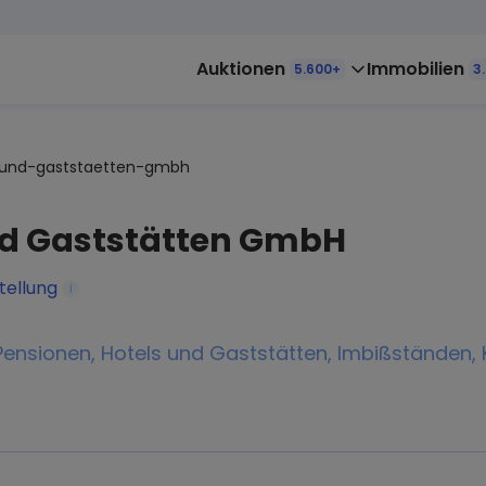
Auktionen
Immobilien
5.600+
3
n-und-gaststaetten-gmbh
und Gaststätten GmbH
tellung
i
ensionen, Hotels und Gaststätten, Imbißständen, 