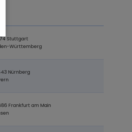
t
74 Stuttgart
den-Württemberg
443 Nürnberg
yern
86 Frankfurt am Main
ssen