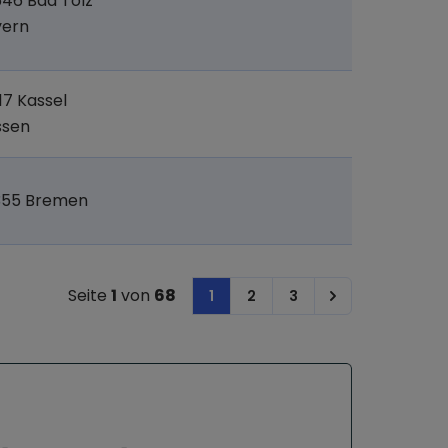
46 Bad Tölz
yern
17 Kassel
ssen
355 Bremen
Seite
1
von
68
1
2
3
Next