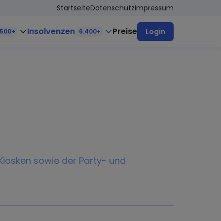
Startseite
Datenschutz
Impressum
Insolvenzen
Preise
Login
.500+
6.400+
Kiosken sowie der Party- und