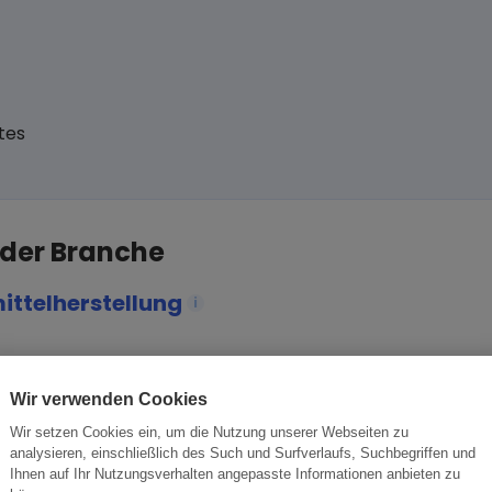
tes
 der Branche
ittelherstellung
i
tsbeziehung aufzubauen.
ese Chance nutzen sollten.
Wir verwenden Cookies
Wir setzen Cookies ein, um die Nutzung unserer Webseiten zu
analysieren, einschließlich des Such und Surfverlaufs, Suchbegriffen und
Ihnen auf Ihr Nutzungsverhalten angepasste Informationen anbieten zu