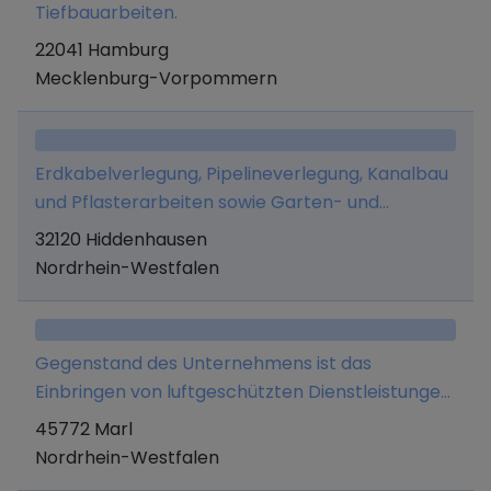
Tiefbauarbeiten.
22041 Hamburg
Mecklenburg-Vorpommern
Erdkabelverlegung, Pipelineverlegung, Kanalbau
und Pflasterarbeiten sowie Garten- und
Landschaftsbau.
32120 Hiddenhausen
Nordrhein-Westfalen
Gegenstand des Unternehmens ist das
Einbringen von luftgeschützten Dienstleistungen
mit bemannten und unbemannten Fluggeräten
45772 Marl
jeder Art, Forschung und Entwicklung von
Nordrhein-Westfalen
Rotorblattdesign und Computerprogrammen