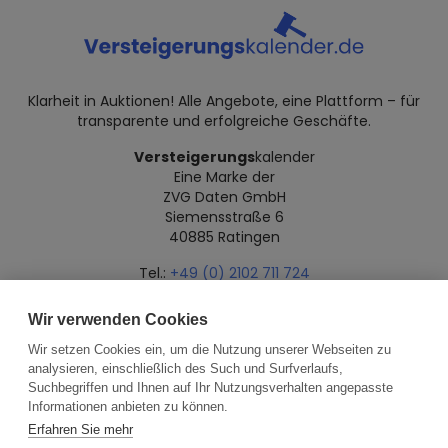
Klarheit in Auktionen! Alle Angebote, eine Plattform – für
transparente und erfolgreiche Geschäfte.
Versteigerungs
kalender
Eine Marke der
ZVG Daten GmbH
Siemensstraße 6
40885 Ratingen
Tel.:
+49 (0) 2102 711 724
Mail:
info@versteigerungskalender.de
Wir verwenden Cookies
Datenschutz
Impressum
Über uns
Wir setzen Cookies ein, um die Nutzung unserer Webseiten zu
analysieren, einschließlich des Such und Surfverlaufs,
Suchbegriffen und Ihnen auf Ihr Nutzungsverhalten angepasste
Informationen anbieten zu können.
Erfahren Sie mehr