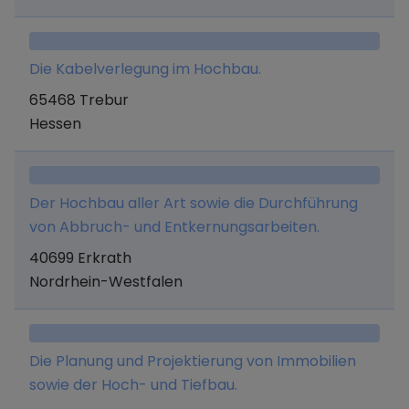
zu Wohn- als auch zu gewerblichen Zwecken
genutzt werden, als Generalunternehmer
herzustellen, zu vertreiben und zu verkaufen.
Die Kabelverlegung im Hochbau.
65468 Trebur
Hessen
Der Hochbau aller Art sowie die Durchführung
von Abbruch- und Entkernungsarbeiten.
40699 Erkrath
Nordrhein-Westfalen
Die Planung und Projektierung von Immobilien
sowie der Hoch- und Tiefbau.