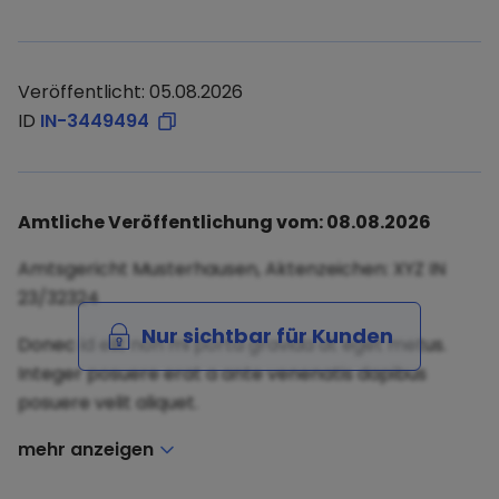
Veröffentlicht: 05.08.2026
ID
IN-3449494
Amtliche Veröffentlichung vom: 08.08.2026
Amtsgericht Musterhausen, Aktenzeichen: XYZ IN
23/32324
Nur sichtbar für Kunden
Donec id elit non mi porta gravida at eget metus.
Integer posuere erat a ante venenatis dapibus
posuere velit aliquet.
mehr anzeigen