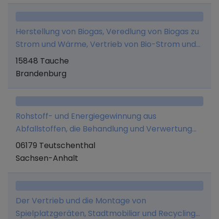
Sportbekleidung sowie artverwandten Artikeln, -
Solarmodulen (Photovoltaik) aller Art, - Wechsel
Stromrichter Solarstrom Speichern und Zubehör
Herstellung von Biogas, Veredlung von Biogas zu
für den Bau von Solaranlagen allert Art. Ferner -
Strom und Wärme, Vertrieb von Bio-Strom und
Beratung und Vermittlung im Bereich
Bio-Wärme, Vertrieb von Gärsubstraten.
15848 Tauche
Marktanalysen in den Bereichen
Brandenburg
Deutschland/Europa und China, - Aufbau und
Betrieb von Solaranlagen
Rohstoff- und Energiegewinnung aus
Abfallstoffen, die Behandlung und Verwertung
von Reststoffen aller Art und die ökologisch
06179 Teutschenthal
sichere Deponie bzw. Zwischenlagerung von
Sachsen-Anhalt
Reststoffen im ausgebeuteten Kalibergwerk
Teutschenthal bei gleichzeitiger Sicherung und
Verwahrung des Grubengebäudes.
Der Vertrieb und die Montage von
Spielplatzgeräten, Stadtmobiliar und Recycling-