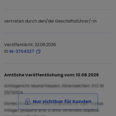
vertreten durch den/die Geschäftsführer/-in
Veröffentlicht: 22.06.2026
ID
IN-3704327
Amtliche Veröffentlichung vom: 10.08.2026
Amtsgericht Musterhausen, Aktenzeichen: XYZ IN
23/32324
Nur sichtbar für Kunden
Donec id elit non mi porta gravida at eget metus.
Integer posuere erat a ante venenatis dapibus