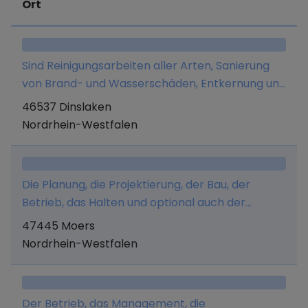
Ort
Sind Reinigungsarbeiten aller Arten, Sanierung
von Brand- und Wasserschäden, Entkernung und
Entrümpelung sowie die Autovermietung.
46537 Dinslaken
Nordrhein-Westfalen
Die Planung, die Projektierung, der Bau, der
Betrieb, das Halten und optional auch der
Verkauf von Fahrzeug-Ladeinfrastruktur für
47445 Moers
Kunden- und Flottenfahrzeuge auf fremden,
Nordrhein-Westfalen
gewerblich genutzten Grundstücken -
insbesondere einschließlich der für die
Produktion und den Verkauf von Ladestrom
Der Betrieb, das Management, die