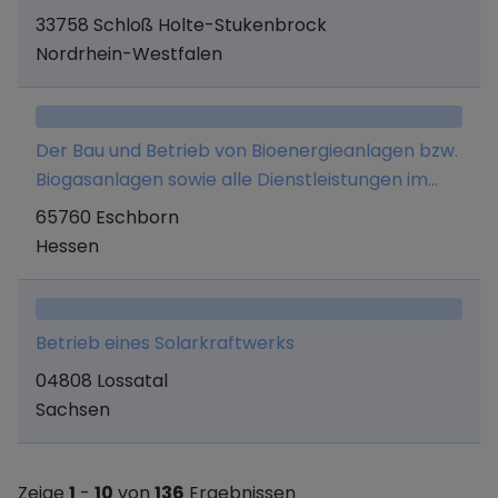
Kunststoff-Produkten für öffentliche sowie
33758 Schloß Holte-Stukenbrock
private Trägerschaften, für den öffentlichen
Nordrhein-Westfalen
kommunalen und städtischen Sektor und
Wohnungsbaugesellschaften. Die Gesellschaft
betätigt sich ferner in den mit dem
Der Bau und Betrieb von Bioenergieanlagen bzw.
Unternehmensgegenstand verwandten
Biogasanlagen sowie alle Dienstleistungen im
Bereichen und ist berechtigt, sich an anderen
Rahmen der Errichtung und Betreuung von
65760 Eschborn
Firmen mit einem verwandten und nicht
Immobilien im Bereich Gas, Wasser, Heizung und
Hessen
verwandten Unternehmensgegenstand zu
jeglicher Energieversorgung, insbesondere im
beteiligen.
Rhein-Main Gebiet.
Betrieb eines Solarkraftwerks
04808 Lossatal
Sachsen
Zeige
1
-
10
von
136
Ergebnissen