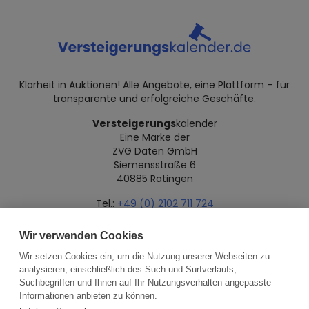
Klarheit in Auktionen! Alle Angebote, eine Plattform – für
transparente und erfolgreiche Geschäfte.
Versteigerungs
kalender
Eine Marke der
ZVG Daten GmbH
Siemensstraße 6
40885 Ratingen
Tel.:
+49 (0) 2102 711 724
Mail:
info@versteigerungskalender.de
Wir verwenden Cookies
Datenschutz
Impressum
Über uns
Wir setzen Cookies ein, um die Nutzung unserer Webseiten zu
analysieren, einschließlich des Such und Surfverlaufs,
Suchbegriffen und Ihnen auf Ihr Nutzungsverhalten angepasste
Informationen anbieten zu können.