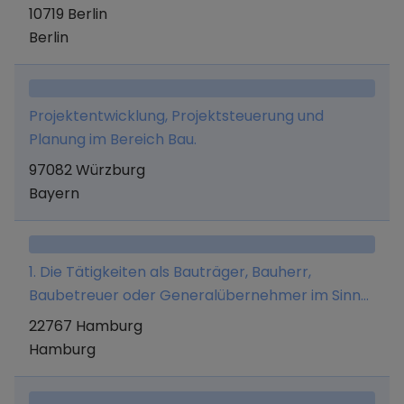
Projektbegleitung bei Erwerb oder Errichtung
10719 Berlin
solcher Anlagen für Dritte sowie Verkauf und
Berlin
Vermittlung solcher Anlagen.
Projektentwicklung, Projektsteuerung und
Planung im Bereich Bau.
97082 Würzburg
Bayern
1. Die Tätigkeiten als Bauträger, Bauherr,
Baubetreuer oder Generalübernehmer im Sinne
von § 34c Abs. 1 Satz 1 Ziffern 3. a) und 3. b)
22767 Hamburg
GewO; die Planung, Projektierung, Errichtung und
Hamburg
Sanierung von Wohngebäuden auf eigene oder
fremde Rechnung als Bauträger oder