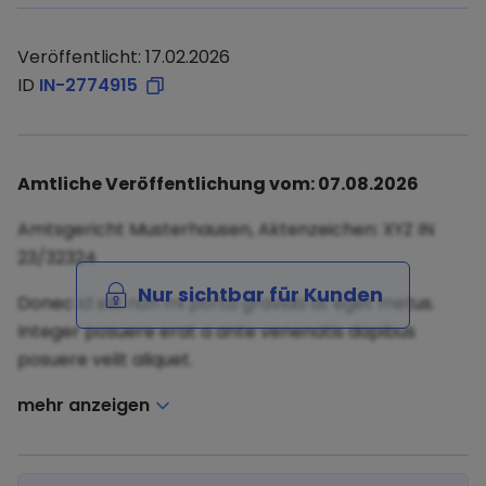
Veröffentlicht: 17.02.2026
ID
IN-2774915
Amtliche Veröffentlichung vom: 07.08.2026
Amtsgericht Musterhausen, Aktenzeichen: XYZ IN
23/32324
Nur sichtbar für Kunden
Donec id elit non mi porta gravida at eget metus.
Integer posuere erat a ante venenatis dapibus
posuere velit aliquet.
mehr anzeigen