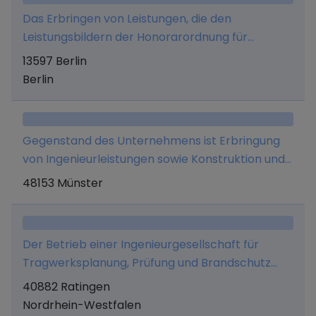
Generalunternehmer sowie die Errichtung einer
Das Erbringen von Leistungen, die den
Wohnanlage für Service Wohnen, der Erwerb
Leistungsbildern der Honorarordnung für
und die Veräußerung solcher Immobilien;
Architekten und Ingenieure (HOAI) -
13597 Berlin
insbesondere im Droopweg, 20537 Hamburg. 2.
einschließlich deren Anlage 1 - zuzurechnen sind
Berlin
Zu diesem Zweck darf die Gesellschaft bebaute
sowie Beratungs- und sonstige Dienstleistungen,
und unbebaute Grundstücke erwerben und
die hiermit in Zusammenhang stehen.
veräußern.
Gegenstand des Unternehmens ist Erbringung
von Ingenieurleistungen sowie Konstruktion und
Entwicklung von Technologien zur regenerativen
48153 Münster
Energieerzeugung zur Generierung von
gesellschaftseigenen Produktrechten.
Der Betrieb einer Ingenieurgesellschaft für
Tragwerksplanung, Prüfung und Brandschutz
sowie weitere Ingenieurleistungen.
40882 Ratingen
Nordrhein-Westfalen