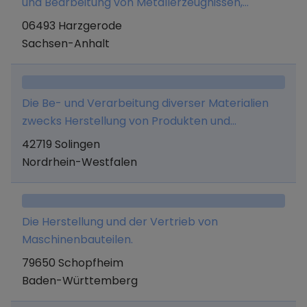
und Bearbeitung von Metallerzeugnissen,
Übernahme und Vermittlung von
06493 Harzgerode
Werkaufträgen, Vermittlung von in- und
Sachsen-Anhalt
ausländischen Arbeitskräften, Serviceleistungen
im Bereich des Qualitätsmanagements.
Die Be- und Verarbeitung diverser Materialien
zwecks Herstellung von Produkten und
Teilprodukten, Stanz- und Umformtechnik und
42719 Solingen
mechanische Bearbeitung,
Nordrhein-Westfalen
Oberflächenveredelung, Dienstleistungen im
Bereich Entwicklung, Konstruktion und
Werkzeugbau, Kommissionier- und
Die Herstellung und der Vertrieb von
Verpackungstätigkeiten, sowie der Vertrieb und
Maschinenbauteilen.
Handel der vorgenannten Dienstleistungen und
79650 Schopfheim
Produkte sowie Beratungsleistungen auf den
Baden-Württemberg
vorstehenden Tätigkeitsgebieten.