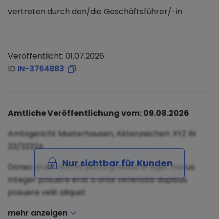
vertreten durch den/die Geschäftsführer/-in
Veröffentlicht: 01.07.2026
ID
IN-3764883
Amtliche Veröffentlichung vom: 09.08.2026
Amtsgericht Musterhausen, Aktenzeichen: XYZ IN
23/32324
Nur sichtbar für Kunden
Donec id elit non mi porta gravida at eget metus.
Integer posuere erat a ante venenatis dapibus
posuere velit aliquet.
mehr anzeigen