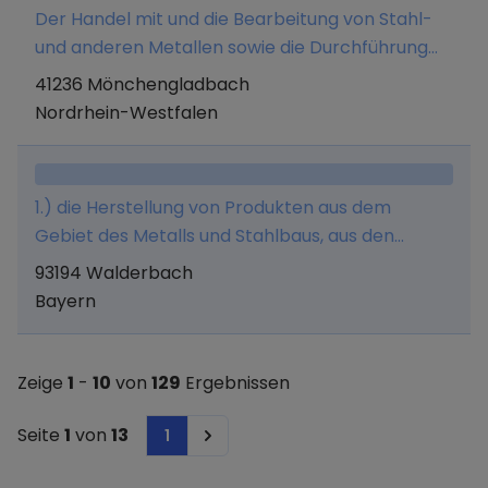
Der Handel mit und die Bearbeitung von Stahl-
und anderen Metallen sowie die Durchführung
sämtlicher damit in Zusammenhang stehender
41236 Mönchengladbach
Dienstleistungen. Die Gesellschaft kann
Nordrhein-Westfalen
gleichartige oder ähnliche Unternehmen
erwerben, sich an solchen beteiligen auch unter
Übernahme der persönlichen Haftung und der
1.) die Herstellung von Produkten aus dem
Geschäftsführung Vertretungen übernehmen
Gebiet des Metalls und Stahlbaus, aus den
und Zweigniederlassungen errichten.
Werkstoffen Stahl, Edelstahl, Aluminium, d.h. die
93194 Walderbach
Verarbeitung von Metall, auch im Verbund mit
Bayern
anderen Werkstoffen; Leistungen der
Montagearbeiten, insbesondere die Montage
von gefertigten Baugruppen und Konstruktionen
Zeige
1
-
10
von
129
Ergebnissen
2.) der Im- und Export von Konsumgütern aller
Art, soweit dieser nicht genehmigungspflichtig
Seite
1
von
13
1
Next
ist oder verbotene Güter umfasst, und die