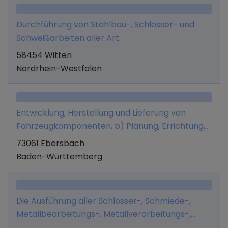
Durchführung von Stahlbau-, Schlosser- und
Schweißarbeiten aller Art.
58454 Witten
Nordrhein-Westfalen
Entwicklung, Herstellung und Lieferung von
Fahrzeugkomponenten, b) Planung, Errichtung,
Wartung, Überholung, Reparatur, Ergänzung,
73061 Ebersbach
Modernisierung sowie De- und Remontage
Baden-Württemberg
(insbesondere Umsetzung) von
elektrotechnischen Anlagen elektronischen
Anlagen mechanischen Anlagen c) Betreiben
Die Ausführung aller Schlosser-, Schmiede-,
von Anlagen, die der Fertigung von Gütern
Metallbearbeitungs-, Metallverarbeitungs-,
dienen, d) Neben- und Hilfsleistungen an
Metall-, Stahl- und Maschinenbauarbeiten sowie