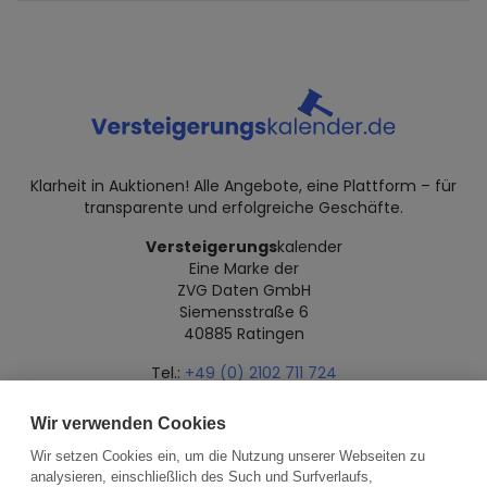
Klarheit in Auktionen! Alle Angebote, eine Plattform – für
transparente und erfolgreiche Geschäfte.
Versteigerungs
kalender
Eine Marke der
ZVG Daten GmbH
Siemensstraße 6
40885 Ratingen
Tel.:
+49 (0) 2102 711 724
Mail:
info@versteigerungskalender.de
Wir verwenden Cookies
Datenschutz
Impressum
Über uns
Wir setzen Cookies ein, um die Nutzung unserer Webseiten zu
analysieren, einschließlich des Such und Surfverlaufs,