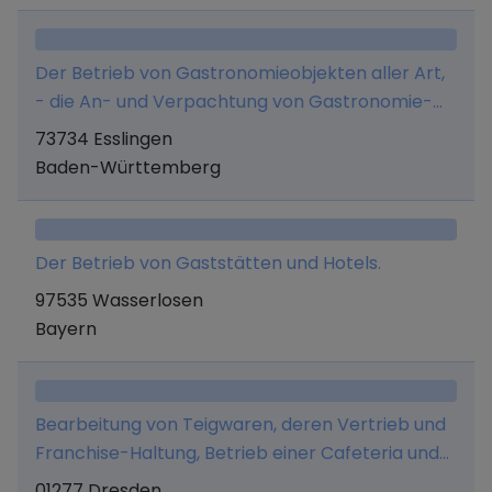
Der Betrieb von Gastronomieobjekten aller Art,
- die An- und Verpachtung von Gastronomie-
und Hotellerieobjekten, - die Durchführung und
73734 Esslingen
Vermittlung von Veranstaltungen aller Art, - die
Baden-Württemberg
Beteiligung an und die Geschäftsführung von
Unternehmen, welche im Gastronomie- und
Hotelleriegewerbe tätig sind, - die Verwaltung,
Der Betrieb von Gaststätten und Hotels.
Vermietung, Verpachtung vom Gastronomie-
97535 Wasserlosen
und Hotelleriegewerbe, - die Verwaltung
Bayern
eigenen Vermögens, - der Groß- und
Einzelhandel mit Getränken und sonstigen
Waren aller Art, die in Gastronomiebetrieben
zum Ausschank oder Verkauf gelangen, - die
Bearbeitung von Teigwaren, deren Vertrieb und
Herstellung und der Vertrieb von Speiseeisen im
Franchise-Haltung, Betrieb einer Cafeteria und
Groß- und Einzelhandel, - der Vertrieb von
Konditorei sowie deren Vermietung und
01277 Dresden