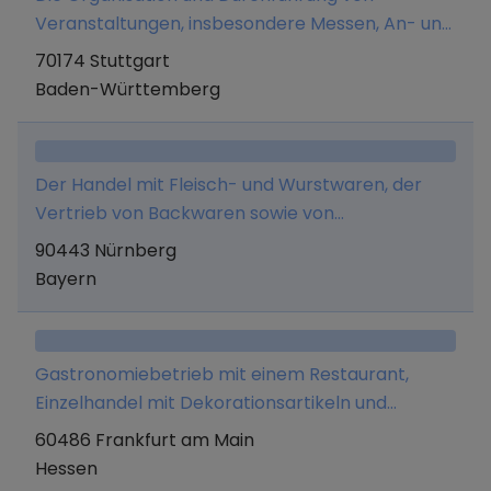
Veranstaltungen, insbesondere Messen, An- und
Verkauf von Cateringrechten, Betrieb eigener
70174 Stuttgart
Cateringstände, Presse- und Mediaplanung,
Baden-Württemberg
Stellung von Gastronomie- und
Verkaufspersonal sowie Vermittlung von allen
Gewerken und Dienstleistungen, die im
Der Handel mit Fleisch- und Wurstwaren, der
Zusammenhang mit dem Unternehmenszweck
Vertrieb von Backwaren sowie von
stehen. Des Weiteren den Vertrieb von
Lebensmitteln in Einzelhandelsgeschäften.
90443 Nürnberg
Merchandise und Beratungsdienstleistungen
Bayern
rund um das Thema finanzielle Bildung.
Gastronomiebetrieb mit einem Restaurant,
Einzelhandel mit Dekorationsartikeln und
Souvenirs, insbesondere Haushaltsprodukte
60486 Frankfurt am Main
(Besteck, Geschirr, usw)
Hessen