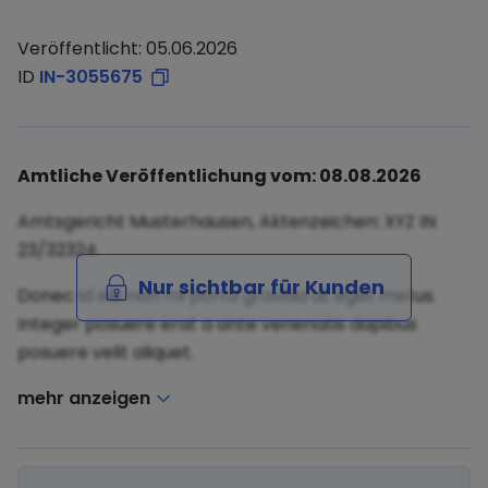
Veröffentlicht: 05.06.2026
ID
IN-3055675
Amtliche Veröffentlichung vom: 08.08.2026
Amtsgericht Musterhausen, Aktenzeichen: XYZ IN
23/32324
Nur sichtbar für Kunden
Donec id elit non mi porta gravida at eget metus.
Integer posuere erat a ante venenatis dapibus
posuere velit aliquet.
mehr anzeigen