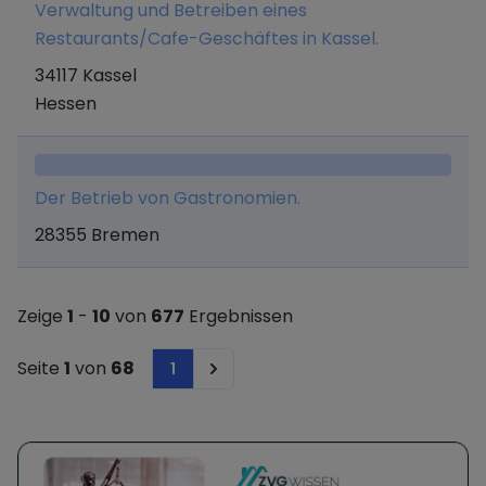
Verwaltung und Betreiben eines
Verwaltung von Unternehmensbeteiligungen.
Restaurants/Cafe-Geschäftes in Kassel.
34117 Kassel
Hessen
Der Betrieb von Gastronomien.
28355 Bremen
Zeige
1
-
10
von
677
Ergebnissen
Seite
1
von
68
1
Next