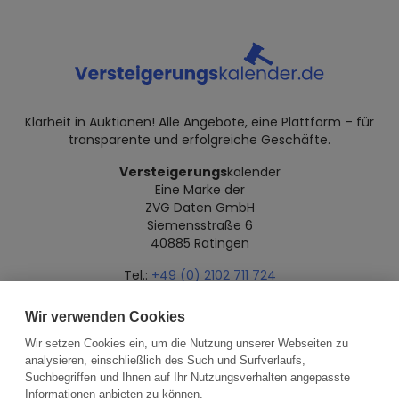
Klarheit in Auktionen! Alle Angebote, eine Plattform – für
transparente und erfolgreiche Geschäfte.
Versteigerungs
kalender
Eine Marke der
ZVG Daten GmbH
Siemensstraße 6
40885 Ratingen
Tel.:
+49 (0) 2102 711 724
Mail:
info@versteigerungskalender.de
Wir verwenden Cookies
Datenschutz
Impressum
Über uns
Wir setzen Cookies ein, um die Nutzung unserer Webseiten zu
analysieren, einschließlich des Such und Surfverlaufs,
Suchbegriffen und Ihnen auf Ihr Nutzungsverhalten angepasste
Informationen anbieten zu können.