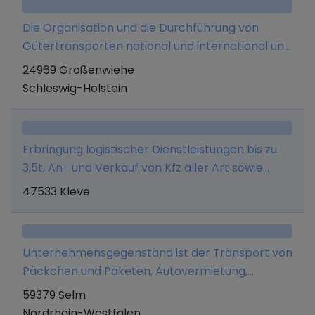
Die Organisation und die Durchführung von
Gütertransporten national und international und
Logistik.
24969 Großenwiehe
Schleswig-Holstein
Erbringung logistischer Dienstleistungen bis zu
3,5t, An- und Verkauf von Kfz aller Art sowie
Import und Export freier Güter und aller damit
47533 Kleve
jeweils im Zusammenhang stehender
Tätigkeiten
Unternehmensgegenstand ist der Transport von
Päckchen und Paketen, Autovermietung,
Autoaufbereitung, Aufstellen von
59379 Selm
Elektrokleingeräten (steckerfertiges
Nordrhein-Westfalen