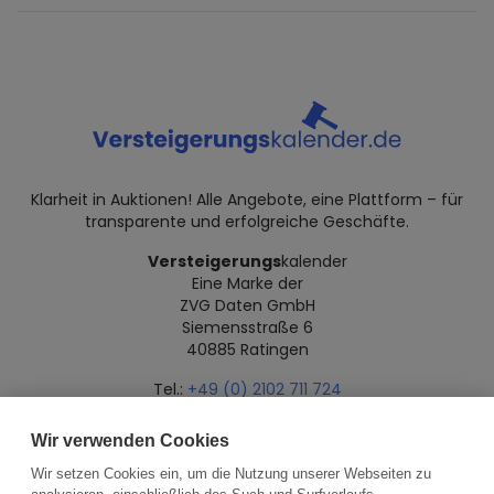
Klarheit in Auktionen! Alle Angebote, eine Plattform – für
transparente und erfolgreiche Geschäfte.
Versteigerungs
kalender
Eine Marke der
ZVG Daten GmbH
Siemensstraße 6
40885 Ratingen
Tel.:
+49 (0) 2102 711 724
Mail:
info@versteigerungskalender.de
Wir verwenden Cookies
Datenschutz
Impressum
Über uns
Wir setzen Cookies ein, um die Nutzung unserer Webseiten zu