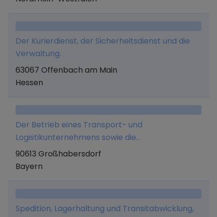
Anschließen), Smartphone- und PC-
Reparaturen sowie der Onlinehandel mit
sonstigen Gütern.
Der Kurierdienst, der Sicherheitsdienst und die
Verwaltung.
63067 Offenbach am Main
Hessen
Der Betrieb eines Transport- und
Logistikunternehmens sowie die
Fahrzeugvermietung an Selbstfahrer.
90613 Großhabersdorf
Bayern
Spedition, Lagerhaltung und Transitabwicklung,