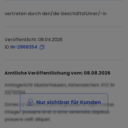
vertreten durch den/die Geschäftsführer/-in
Veröffentlicht: 08.04.2026
ID
IN-2868354
Amtliche Veröffentlichung vom: 08.08.2026
Amtsgericht Musterhausen, Aktenzeichen: XYZ IN
23/32324
Nur sichtbar für Kunden
Donec id elit non mi porta gravida at eget metus.
Integer posuere erat a ante venenatis dapibus
posuere velit aliquet.