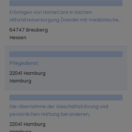
Erbringen von HomeCare in Sachen
Hilfsmittelversorgung (Handel mit medizinischen
Produkten, Heil- und Hilfsmittel für die
64747 Breuberg
ambulante und stationäre Pflege sowie
Hessen
Sprechstunden- und Praxisbedarf für Arzte),
Wundversorgung sowie Schmerzberatung und
Entlastungsleistungen und Unterstützung im
Pflegedienst
Alltag nach SGB Xl.
22041 Hamburg
Hamburg
Die Übernahme der Geschäftsführung und
persönlichen Haftung bei anderen
Gesellschaften, insbesondere der Hansa
22041 Hamburg
Medicare GmbH & Co. KG, welche ambulante
Hamburg