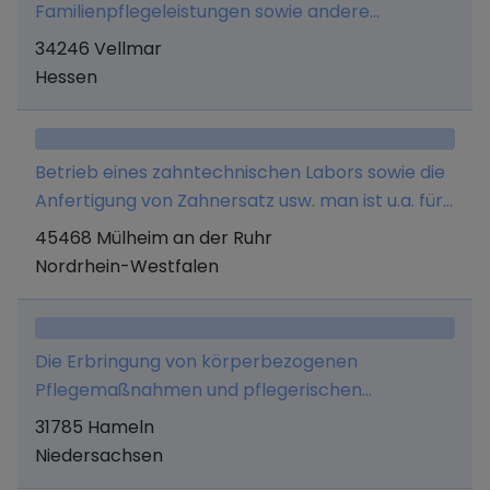
Familienpflegeleistungen sowie andere
Pflegeleistungen und Vornahme aller damit in
34246 Vellmar
Zusammenhang stehenden Arbeiten.
Hessen
Betrieb eines zahntechnischen Labors sowie die
Anfertigung von Zahnersatz usw. man ist u.a. für
örtliche Zahnärzte beschäftigt
45468 Mülheim an der Ruhr
Nordrhein-Westfalen
Die Erbringung von körperbezogenen
Pflegemaßnahmen und pflegerischen
Betreuungsmaßnahmen für Menschen, die
31785 Hameln
aufgrund von Alter, Krankheit oder Behinderung
Niedersachsen
Hilfe im Alltag benötigen.