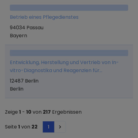
Betrieb eines Pflegedienstes
94034 Passau
Bayern
Entwicklung, Herstellung und Vertrieb von In-
vitro-Diagnostika und Reagenzien für
Labordiagnostik
12487 Berlin
Berlin
Zeige
1
-
10
von
217
Ergebnissen
Seite
1
von
22
1
Next