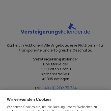
Klarheit in Auktionen! Alle Angebote, eine Plattform – für
transparente und erfolgreiche Geschäfte.
Versteigerungs
kalender
Eine Marke der
ZVG Daten GmbH
Siemensstraße 6
40885 Ratingen
Tel.:
+49 (0) 2102 711 724
Mail:
info@versteigerungskalender.de
Wir verwenden Cookies
Datenschutz
Impressum
Über uns
Wir setzen Cookies ein, um die Nutzung unserer Webseiten zu