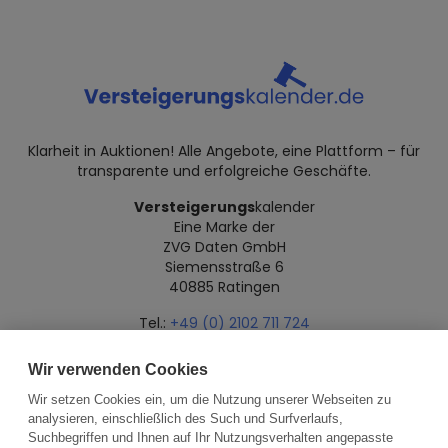
Klarheit in Auktionen! Alle Angebote, eine Plattform – für
transparente und erfolgreiche Geschäfte.
Versteigerungs
kalender
Eine Marke der
ZVG Daten GmbH
Siemensstraße 6
40885 Ratingen
Tel.:
+49 (0) 2102 711 724
Mail:
info@versteigerungskalender.de
Wir verwenden Cookies
Datenschutz
Impressum
Über uns
Wir setzen Cookies ein, um die Nutzung unserer Webseiten zu
analysieren, einschließlich des Such und Surfverlaufs,
Suchbegriffen und Ihnen auf Ihr Nutzungsverhalten angepasste