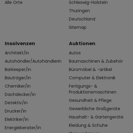
Alle Orte
Schleswig-Holstein
Thüringen
Deutschland
Sitemap
Insolvenzen
Auktionen
Architekt/in
Autos
Autohändler/Autohändlerin
Baumaschinen & Zubehör
Barkeeper/in
Büromöbel & -artikel
Bauträger/in
Computer & Elektronik
Chemiker/in
Fertigungs- &
Produktionsmaschinen
Dachdecker/in
Gesundheit & Pflege
Detektiv/in
Gewerbliche Großgeräte
Drucker/in
Haushalt- & Gartengeräte
Elektriker/in
Kleidung & Schuhe
Energieberater/in