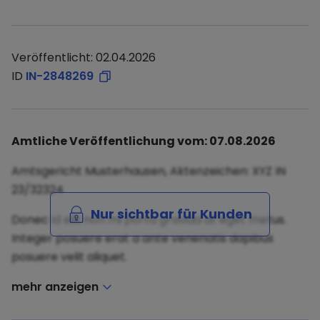
Veröffentlicht: 02.04.2026
ID
IN-2848269
Amtliche Veröffentlichung vom: 07.08.2026
Amtsgericht Musterhausen, Aktenzeichen: XYZ IN
23/32324
Nur sichtbar für Kunden
Donec id elit non mi porta gravida at eget metus.
Integer posuere erat a ante venenatis dapibus
posuere velit aliquet.
mehr anzeigen