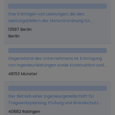
fremde Rechnung als Bauträger oder
Generalunternehmer sowie die Errichtung einer
Das Erbringen von Leistungen, die den
Wohnanlage für Service Wohnen, der Erwerb
Leistungsbildern der Honorarordnung für
und die Veräußerung solcher Immobilien;
Architekten und Ingenieure (HOAI) -
13597 Berlin
insbesondere im Droopweg, 20537 Hamburg. 2.
einschließlich deren Anlage 1 - zuzurechnen sind
Berlin
Zu diesem Zweck darf die Gesellschaft bebaute
sowie Beratungs- und sonstige Dienstleistungen,
und unbebaute Grundstücke erwerben und
die hiermit in Zusammenhang stehen.
veräußern.
Gegenstand des Unternehmens ist Erbringung
von Ingenieurleistungen sowie Konstruktion und
Entwicklung von Technologien zur regenerativen
48153 Münster
Energieerzeugung zur Generierung von
gesellschaftseigenen Produktrechten.
Der Betrieb einer Ingenieurgesellschaft für
Tragwerksplanung, Prüfung und Brandschutz
sowie weitere Ingenieurleistungen.
40882 Ratingen