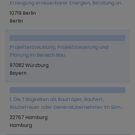
Erzeugung erneuerbarer Energien, Beratung und
Projektbegleitung bei Erwerb oder Errichtung
10719 Berlin
solcher Anlagen für Dritte sowie Verkauf und
Berlin
Vermittlung solcher Anlagen.
Projektentwicklung, Projektsteuerung und
Planung im Bereich Bau.
97082 Würzburg
Bayern
1. Die Tätigkeiten als Bauträger, Bauherr,
Baubetreuer oder Generalübernehmer im Sinne
von § 34c Abs. 1 Satz 1 Ziffern 3. a) und 3. b)
22767 Hamburg
GewO; die Planung, Projektierung, Errichtung und
Hamburg
Sanierung von Wohngebäuden auf eigene oder