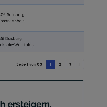
406 Bernburg
chsen-Anhalt
38 Duisburg
drhein-Westfalen
Seite
1
von
63
1
2
3
Next