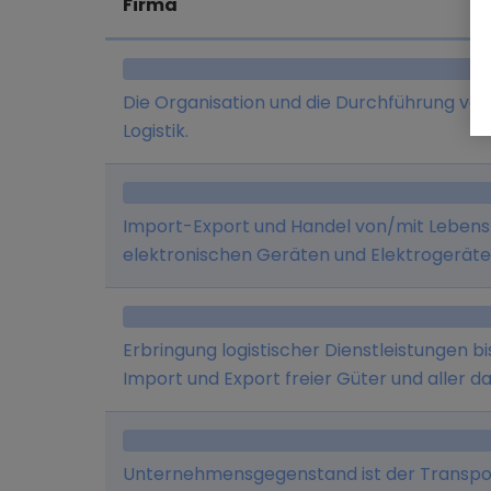
Firma
Die Organisation und die Durchführung von
Logistik.
Import-Export und Handel von/mit Lebens
elektronischen Geräten und Elektrogerät
Gebrauchtwagen und Neuwagen, Kleindiens
rund um Internet, Netzwerk und Telefonie.
Erbringung logistischer Dienstleistungen bis
Import und Export freier Güter und aller
Tätigkeiten
Unternehmensgegenstand ist der Transpo