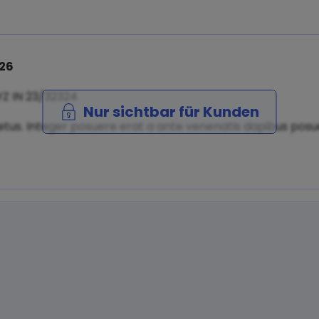
026
YZ IN 23/32324
Nur sichtbar für Kunden
tus. Integer posuere erat a ante venenatis dapibus posuer