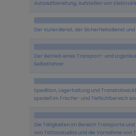
Autoaufbereitung, Aufstellen von Elektrokl
Smartphone- und PC-Reparaturen sowie de
Der Kurierdienst, der Sicherheitsdienst und
Der Betrieb eines Transport- und Logisti
Selbstfahrer.
Spedition, Lagerhaltung und Transitabwick
speziell im Frische- und Tiefkühlbereich s
Groß- und Einzelhandel und die Belieferun
Abwicklung des Speditionsgeschäftes sow
durchgeführt werden.
Die Tätigkeiten im Bereich Transporte und 
von Tattoostudios und die Vornahme von T