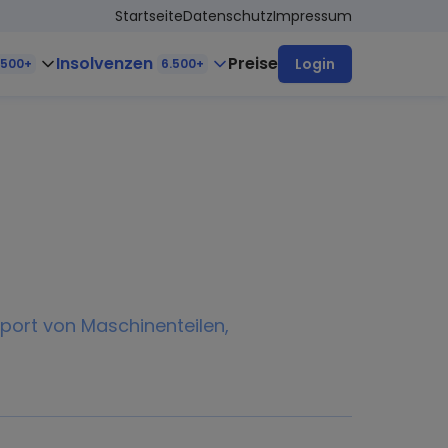
Startseite
Datenschutz
Impressum
Insolvenzen
Preise
Login
.500+
6.500+
port von Maschinenteilen,