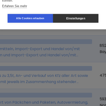
Branche
Or
können.
Erfahren Sie mehr
24
Einstellungen
Alle Cookies erlauben
 Gütertransporten national und international und
Sch
85
mitteln, Import-Export und Handel von/mit
Ba
en und Import-Export und Handel von/mit
tleistungen, Hausmeisterservice, sowie Beratung
475
 zu 3,5t, An- und Verkauf von Kfz aller Art sowie
 damit jeweils im Zusammenhang stehender
59
rt von Päckchen und Paketen, Autovermietung,
Nor