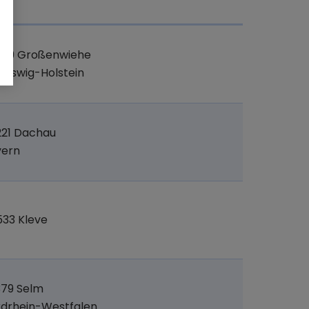
t
969 Großenwiehe
leswig-Holstein
221 Dachau
yern
33 Kleve
379 Selm
drhein-Westfalen