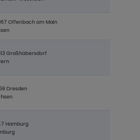
067 Offenbach am Main
ssen
13 Großhabersdorf
yern
59 Dresden
chsen
147 Hamburg
mburg