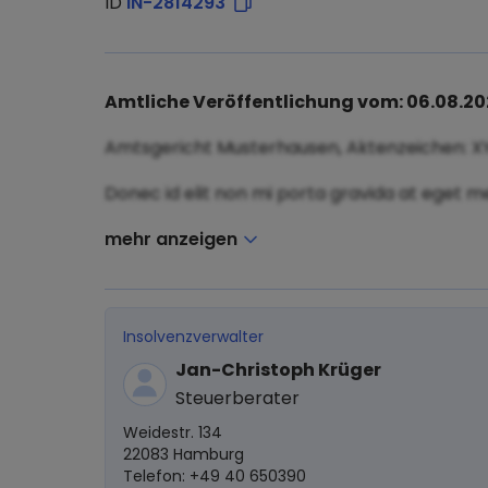
ID
IN-2814293
Amtliche Veröffentlichung vom: 06.08.2
Amtsgericht Musterhausen, Aktenzeichen: X
Donec id elit non mi porta gravida at eget me
mehr anzeigen
Insolvenzverwalter
Jan-Christoph Krüger
Steuerberater
Weidestr. 134
22083 Hamburg
Telefon: +49 40 650390