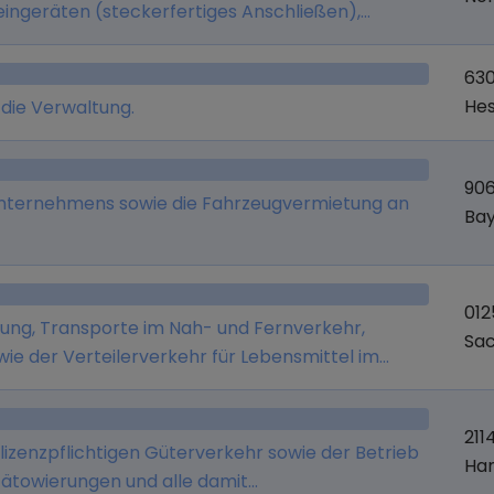
eingeräten (steckerfertiges Anschließen),
r Onlinehandel mit sonstigen Gütern.
63
He
 die Verwaltung.
906
kunternehmens sowie die Fahrzeugvermietung an
Ba
012
lung, Transporte im Nah- und Fernverkehr,
Sa
owie der Verteilerverkehr für Lebensmittel im
g von Krankenhäusern und Kantinen, wobei die
ie die Transporte auch durch Subunternehmer
21
lizenzpflichtigen Güterverkehr sowie der Betrieb
Ha
ätowierungen und alle damit