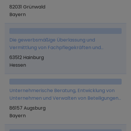
eigenen Namen und auf eigene Rechnung und
82031 Grünwald
nicht als Dienstleistung für Dritte.
Bayern
Die gewerbsmäßige Überlassung und
Vermittlung von Fachpflegekräften und
medizinischen Personal sowie alle damit
63512 Hainburg
verbundenen Tätigkeiten.
Hessen
Unternehmerische Beratung, Entwicklung von
Unternehmen und Verwalten von Beteiligungen
und Vermögen sowie diesbezügliche
86157 Augsburg
Dienstleistungen einschließlich der Übernahme
Bayern
von Managementfunktionen sowie das Halten
von Beteiligungen an anderen Unternehmen.