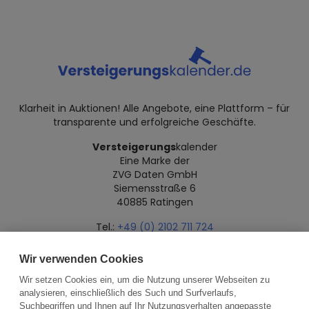
Klarheit in Auktionen! Alle Angebote, eine Plattform – für
transparente und erfolgreiche Geschäfte.
Versteigerungs
kalender
Eine Marke der
ZVG Daten GmbH
Siemensstraße 6
40885 Ratingen
Tel.:
+49 (0) 2102 711 724
Mail:
info@versteigerungskalender.de
Wir verwenden Cookies
Datenschutz
Impressum
Über uns
Wir setzen Cookies ein, um die Nutzung unserer Webseiten zu
analysieren, einschließlich des Such und Surfverlaufs,
Suchbegriffen und Ihnen auf Ihr Nutzungsverhalten angepasste