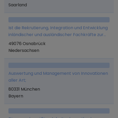
Saarland
Ist die Rekrutierung, Integration und Entwicklung
inländischer und ausländischer Fachkräfte zur
nachhaltigen Stellenbesetzung sowie die
49076 Osnabrück
einhergehende Entwicklung einer digitalen
Niedersachsen
Plattform, und alle in diesem Zusammenhang
erforderlichen und zweckdienlichen Geschäfte
Auswertung und Management von Innovationen
aller Art;
80331 München
Bayern