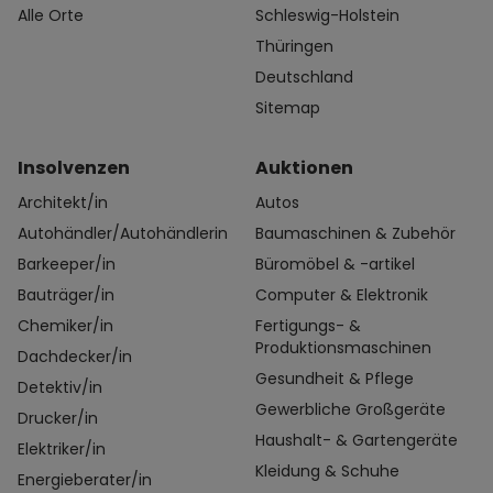
Alle Orte
Schleswig-Holstein
Thüringen
Deutschland
Sitemap
Insolvenzen
Auktionen
Architekt/in
Autos
Autohändler/Autohändlerin
Baumaschinen & Zubehör
Barkeeper/in
Büromöbel & -artikel
Bauträger/in
Computer & Elektronik
Chemiker/in
Fertigungs- &
Produktionsmaschinen
Dachdecker/in
Gesundheit & Pflege
Detektiv/in
Gewerbliche Großgeräte
Drucker/in
Haushalt- & Gartengeräte
Elektriker/in
Kleidung & Schuhe
Energieberater/in