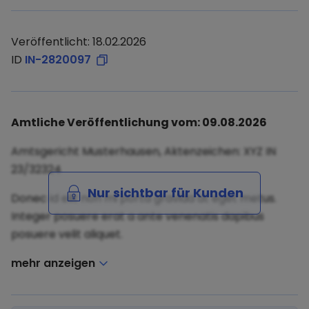
Veröffentlicht: 18.02.2026
ID
IN-2820097
Amtliche Veröffentlichung vom: 09.08.2026
Amtsgericht Musterhausen, Aktenzeichen: XYZ IN
23/32324
Nur sichtbar für Kunden
Donec id elit non mi porta gravida at eget metus.
Integer posuere erat a ante venenatis dapibus
posuere velit aliquet.
mehr anzeigen