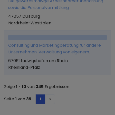
Die gewerbsmäßige Arbeitnehmerüberlassung
sowie die Personalvermittlung.
47057 Duisburg
Nordrhein-Westfalen
Consulting und Marketingberatung für andere
Unternehmen. Verwaltung von eigenem
Vermögen und alle hiermit in Zusammenhang
67061 Ludwigshafen am Rhein
stehenden Tätigkeiten.
Rheinland-Pfalz
Zeige
1
-
10
von
345
Ergebnissen
Seite
1
von
35
1
Next