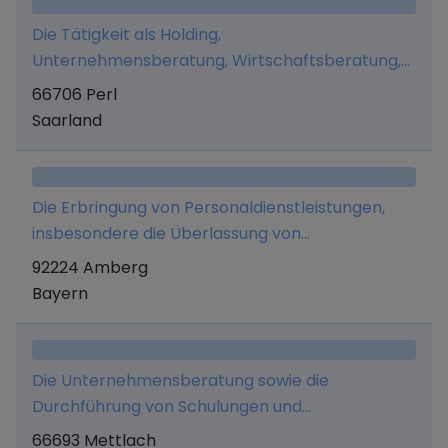
Ausgenommen sind erlaubnispflichtige
Die Tätigkeit als Holding,
Geschäfte nach dem KWG.
Unternehmensberatung, Wirtschaftsberatung,
Verwaltung eigenen Vermögens, Marketing und
66706 Perl
Managementaufgaben.
Saarland
Die Erbringung von Personaldienstleistungen,
insbesondere die Überlassung von
Arbeitnehmern.
92224 Amberg
Bayern
Die Unternehmensberatung sowie die
Durchführung von Schulungen und
Qualitätssicherungsarbeiten
66693 Mettlach