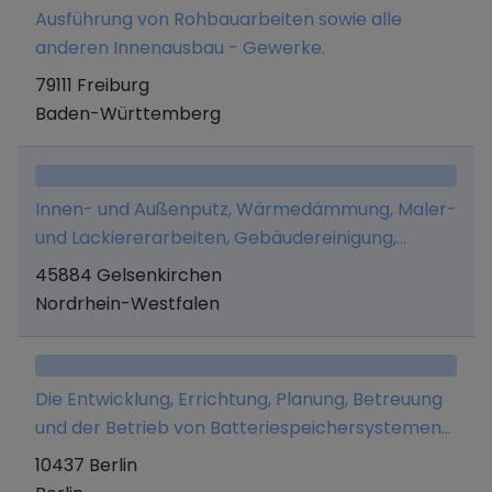
Ausführung von Rohbauarbeiten sowie alle
anderen Innenausbau - Gewerke.
79111 Freiburg
Baden-Württemberg
Innen- und Außenputz, Wärmedämmung, Maler-
und Lackiererarbeiten, Gebäudereinigung,
Trockenbau, Abbrucharbeiten und
45884 Gelsenkirchen
Rohbauarbeiten.
Nordrhein-Westfalen
Die Entwicklung, Errichtung, Planung, Betreuung
und der Betrieb von Batteriespeichersystemen
sowie damit im Zusammenhang stehender
10437 Berlin
Photovoltaikanlagen.