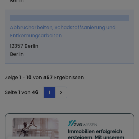
Berlin
Abbrucharbeiten, Schadstoffsanierung und
Entkernungsarbeiten
12357 Berlin
Berlin
Zeige
1
-
10
von
457
Ergebnissen
Seite
1
von
46
1
Next