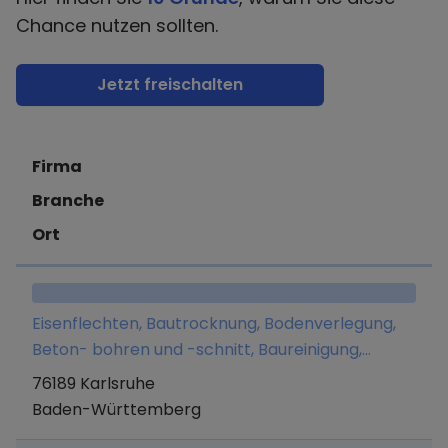
Chance nutzen sollten.
Jetzt freischalten
Firma
Branche
Ort
Eisenflechten, Bautrocknung, Bodenverlegung,
Beton- bohren und -schnitt, Baureinigung,
Einbau genormter Baufertigteile,
76189 Karlsruhe
Bauhilfsarbeiten, Entrümpelungs- und
Baden-Württemberg
Abrissarbeiten, Sanierungen.