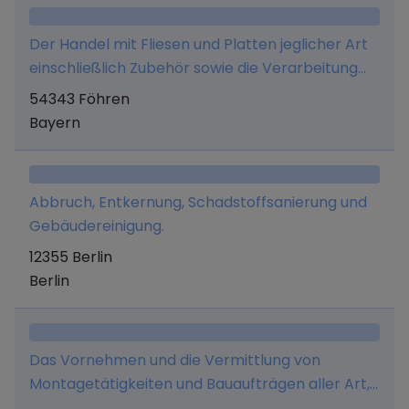
Der Handel mit Fliesen und Platten jeglicher Art
einschließlich Zubehör sowie die Verarbeitung
dieser Produkte, - der Handel mit Sanitär-, Bad-,
54343 Föhren
Heizungs-, Klima- und Lüftungsartikeln jeglicher
Bayern
Art einschließlich Zubehör sowie die
Verarbeitung dieser Produkte, - der Handel mit
Bad-, Wohn- und Tischaccessoires jeglicher Art,
Abbruch, Entkernung, Schadstoffsanierung und
- der Vertrieb, der Handel und die Entwicklung
Gebäudereinigung.
von EDV-Soft- und Hardware sowie die
12355 Berlin
Organisationsberatung, - das Speditions-,
Berlin
Lager- und Frachtführergeschäft im nationalen
und internationalen Bereich sowie die
Durchführung von Dienstleistungen in den
Bereichen Logistik,
Das Vornehmen und die Vermittlung von
Betriebssicherheit/Arbeitsmedizin und
Montagetätigkeiten und Bauaufträgen aller Art,
technischem Einkauf, - die exklusive
insbesondere im Zusammenhang mit Fenstern