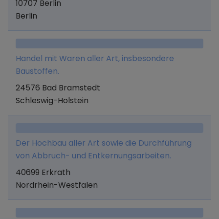
10707 Berlin
Repräsentation und Vertretung von Fliesen- und
und Türen und Photovoltaikanlagen.
Berlin
Sanitärartikelherstellern.
Handel mit Waren aller Art, insbesondere
Baustoffen.
24576 Bad Bramstedt
Schleswig-Holstein
Der Hochbau aller Art sowie die Durchführung
von Abbruch- und Entkernungsarbeiten.
40699 Erkrath
Nordrhein-Westfalen