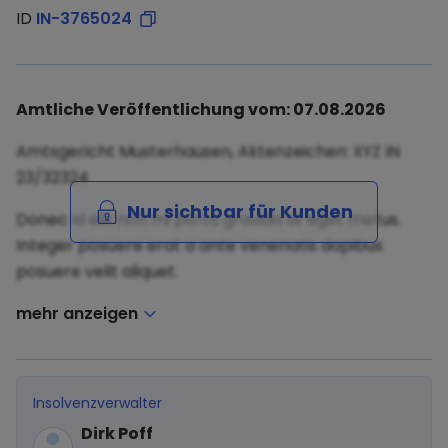
ID
IN-3765024
Amtliche Veröffentlichung vom: 07.08.2026
Amtsgericht Musterhausen, Aktenzeichen: XYZ IN
23/32324
Nur sichtbar für Kunden
Donec id elit non mi porta gravida at eget metus.
Integer posuere erat a ante venenatis dapibus
posuere velit aliquet.
mehr anzeigen
Insolvenzverwalter
Dirk Poff