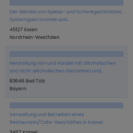
sowie die Erbringung von Beratungsleistungen
Der Betrieb von Speise- und Schankgaststätten,
für die Herstellung und den Vertrieb von
Systemgastronomie und
Speiseeisen.
Gastronomiedienstleistungen.
45127 Essen
Nordrhein-Westfalen
Herstellung von und Handel mit alkoholischen
und nicht alkoholischen Getränken und
Lebensmitteln aller Art, sowie Erbringung
83646 Bad Tölz
jeglicher Dienstleistungen, die mit diesem
Bayern
Geschäftszweck im Zusammenhang stehen,
Unternehmensberatung, Betrieb einer
Werbeagentur und Erwerb, Halten und
Verwaltung und Betreiben eines
Verwaltung von Unternehmensbeteiligungen.
Restaurants/Cafe-Geschäftes in Kassel.
34117 Kassel