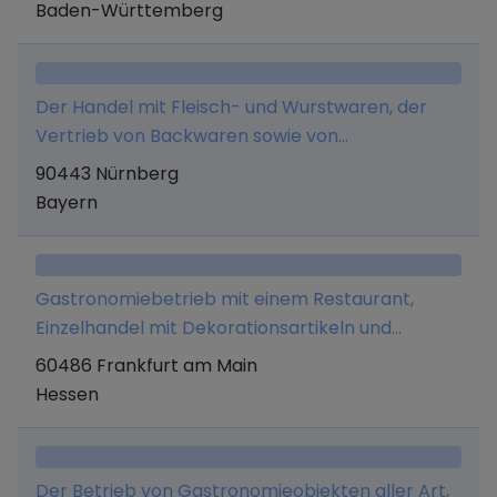
Cateringstände, Presse- und Mediaplanung,
Baden-Württemberg
Stellung von Gastronomie- und
Verkaufspersonal sowie Vermittlung von allen
Gewerken und Dienstleistungen, die im
Der Handel mit Fleisch- und Wurstwaren, der
Zusammenhang mit dem Unternehmenszweck
Vertrieb von Backwaren sowie von
stehen. Des Weiteren den Vertrieb von
Lebensmitteln in Einzelhandelsgeschäften.
90443 Nürnberg
Merchandise und Beratungsdienstleistungen
Bayern
rund um das Thema finanzielle Bildung.
Gastronomiebetrieb mit einem Restaurant,
Einzelhandel mit Dekorationsartikeln und
Souvenirs, insbesondere Haushaltsprodukte
60486 Frankfurt am Main
(Besteck, Geschirr, usw)
Hessen
Der Betrieb von Gastronomieobjekten aller Art,