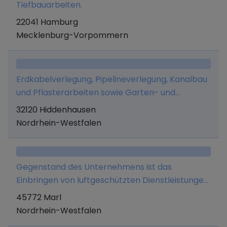
Tiefbauarbeiten.
22041 Hamburg
Mecklenburg-Vorpommern
Erdkabelverlegung, Pipelineverlegung, Kanalbau
und Pflasterarbeiten sowie Garten- und
Landschaftsbau.
32120 Hiddenhausen
Nordrhein-Westfalen
Gegenstand des Unternehmens ist das
Einbringen von luftgeschützten Dienstleistungen
mit bemannten und unbemannten Fluggeräten
45772 Marl
jeder Art, Forschung und Entwicklung von
Nordrhein-Westfalen
Rotorblattdesign und Computerprogrammen