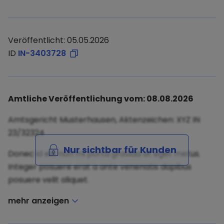
Veröffentlicht: 05.05.2026
ID
IN-3403728
Amtliche Veröffentlichung vom: 08.08.2026
Amtsgericht Musterhausen, Aktenzeichen: XYZ IN
23/32324
Nur sichtbar für Kunden
Donec id elit non mi porta gravida at eget metus.
Integer posuere erat a ante venenatis dapibus
posuere velit aliquet.
mehr anzeigen