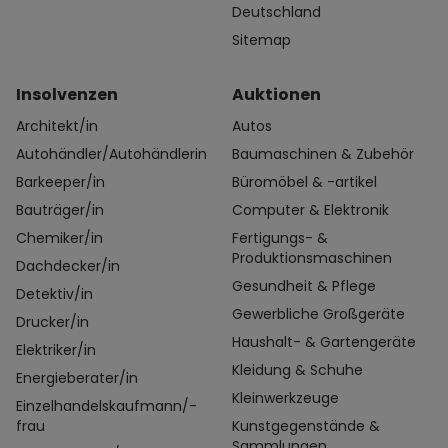
Deutschland
Sitemap
Insolvenzen
Auktionen
Architekt/in
Autos
Autohändler/Autohändlerin
Baumaschinen & Zubehör
Barkeeper/in
Büromöbel & -artikel
Bauträger/in
Computer & Elektronik
Chemiker/in
Fertigungs- &
Produktionsmaschinen
Dachdecker/in
Gesundheit & Pflege
Detektiv/in
Gewerbliche Großgeräte
Drucker/in
Haushalt- & Gartengeräte
Elektriker/in
Kleidung & Schuhe
Energieberater/in
Kleinwerkzeuge
Einzelhandelskaufmann/-
frau
Kunstgegenstände &
Sammlungen