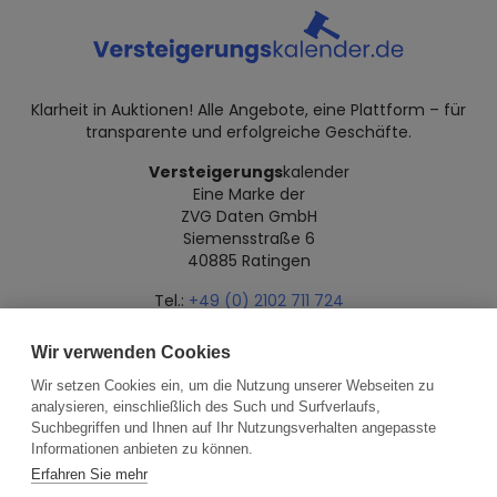
Klarheit in Auktionen! Alle Angebote, eine Plattform – für
transparente und erfolgreiche Geschäfte.
Versteigerungs
kalender
Eine Marke der
ZVG Daten GmbH
Siemensstraße 6
40885 Ratingen
Tel.:
+49 (0) 2102 711 724
Mail:
info@versteigerungskalender.de
Wir verwenden Cookies
Datenschutz
Impressum
Über uns
Wir setzen Cookies ein, um die Nutzung unserer Webseiten zu
analysieren, einschließlich des Such und Surfverlaufs,
Suchbegriffen und Ihnen auf Ihr Nutzungsverhalten angepasste
Informationen anbieten zu können.
Erfahren Sie mehr