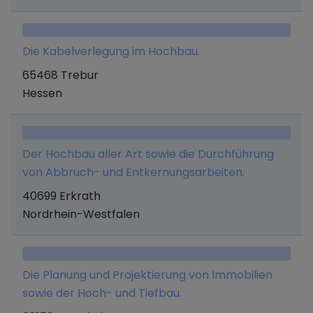
zu Wohn- als auch zu gewerblichen Zwecken
genutzt werden, als Generalunternehmer
herzustellen, zu vertreiben und zu verkaufen.
Die Kabelverlegung im Hochbau.
65468 Trebur
Hessen
Der Hochbau aller Art sowie die Durchführung
von Abbruch- und Entkernungsarbeiten.
40699 Erkrath
Nordrhein-Westfalen
Die Planung und Projektierung von Immobilien
sowie der Hoch- und Tiefbau.