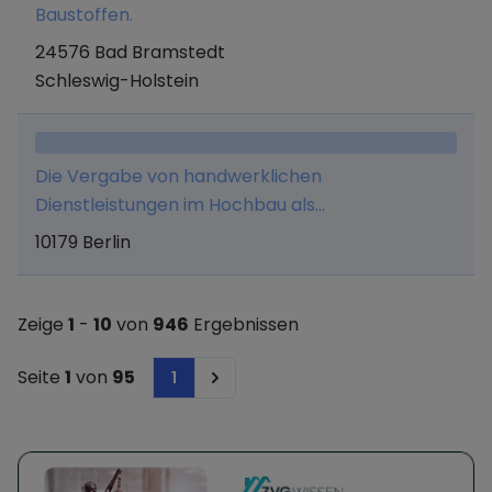
Baustoffen.
24576 Bad Bramstedt
Schleswig-Holstein
Die Vergabe von handwerklichen
Dienstleistungen im Hochbau als
Generalunternehmen, die Vermittlung solcher
10179 Berlin
Leistungen sowie sämtliche damit verbundenen
Tätigkeiten.
Zeige
1
-
10
von
946
Ergebnissen
Seite
1
von
95
1
Next