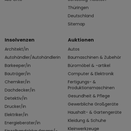
Thüringen
Deutschland
Sitemap
Insolvenzen
Auktionen
Architekt/in
Autos
Autohändler/Autohändlerin
Baumaschinen & Zubehör
Barkeeper/in
Büromöbel & -artikel
Bauträger/in
Computer & Elektronik
Chemiker/in
Fertigungs- &
Produktionsmaschinen
Dachdecker/in
Gesundheit & Pflege
Detektiv/in
Gewerbliche Großgeräte
Drucker/in
Haushalt- & Gartengeräte
Elektriker/in
Kleidung & Schuhe
Energieberater/in
Kleinwerkzeuge