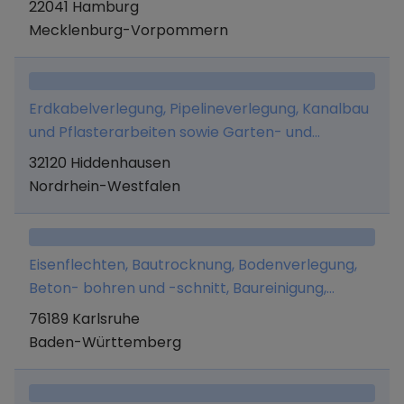
22041 Hamburg
Mecklenburg-Vorpommern
Erdkabelverlegung, Pipelineverlegung, Kanalbau
und Pflasterarbeiten sowie Garten- und
Landschaftsbau.
32120 Hiddenhausen
Nordrhein-Westfalen
Eisenflechten, Bautrocknung, Bodenverlegung,
Beton- bohren und -schnitt, Baureinigung,
Einbau genormter Baufertigteile,
76189 Karlsruhe
Bauhilfsarbeiten, Entrümpelungs- und
Baden-Württemberg
Abrissarbeiten, Sanierungen.