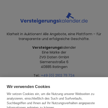
Klarheit in Auktionen! Alle Angebote, eine Plattform – für
transparente und erfolgreiche Geschäfte.
Versteigerungs
kalender
Eine Marke der
ZVG Daten GmbH
Siemensstraße 6
40885 Ratingen
Tel.:
+49 (0) 2102 711 724
Mail:
info@versteigerungskalender.de
Wir verwenden Cookies
Datenschutz
Impressum
Über uns
Wir setzen Cookies ein, um die Nutzung unserer Webseiten zu
analysieren, einschließlich des Such und Surfverlaufs,
Suchbegriffen und Ihnen auf Ihr Nutzungsverhalten angepasste
Informationen anbieten zu können.