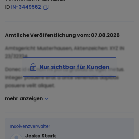
ID
IN-3449562
Amtliche Veröffentlichung vom: 07.08.2026
Amtsgericht Musterhausen, Aktenzeichen: XYZ IN
23/32324
Nur sichtbar für Kunden
Donec id elit non mi porta gravida at eget metus.
Integer posuere erat a ante venenatis dapibus
posuere velit aliquet.
mehr anzeigen
Insolvenzverwalter
Jesko Stark