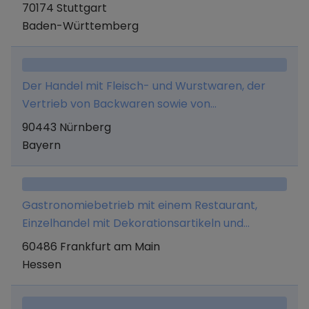
Verkauf von Cateringrechten, Betrieb eigener
70174 Stuttgart
Cateringstände, Presse- und Mediaplanung,
Baden-Württemberg
Stellung von Gastronomie- und
Verkaufspersonal sowie Vermittlung von allen
Gewerken und Dienstleistungen, die im
Der Handel mit Fleisch- und Wurstwaren, der
Zusammenhang mit dem Unternehmenszweck
Vertrieb von Backwaren sowie von
stehen. Des Weiteren den Vertrieb von
Lebensmitteln in Einzelhandelsgeschäften.
90443 Nürnberg
Merchandise und Beratungsdienstleistungen
Bayern
rund um das Thema finanzielle Bildung.
Gastronomiebetrieb mit einem Restaurant,
Einzelhandel mit Dekorationsartikeln und
Souvenirs, insbesondere Haushaltsprodukte
60486 Frankfurt am Main
(Besteck, Geschirr, usw)
Hessen