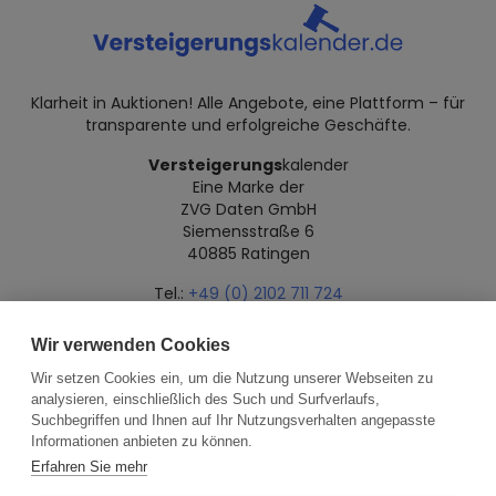
Klarheit in Auktionen! Alle Angebote, eine Plattform – für
transparente und erfolgreiche Geschäfte.
Versteigerungs
kalender
Eine Marke der
ZVG Daten GmbH
Siemensstraße 6
40885 Ratingen
Tel.:
+49 (0) 2102 711 724
Mail:
info@versteigerungskalender.de
Wir verwenden Cookies
Datenschutz
Impressum
Über uns
Wir setzen Cookies ein, um die Nutzung unserer Webseiten zu
analysieren, einschließlich des Such und Surfverlaufs,
Suchbegriffen und Ihnen auf Ihr Nutzungsverhalten angepasste
Informationen anbieten zu können.
Erfahren Sie mehr