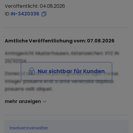
Veröffentlicht: 04.08.2026
ID
IN-3420336
Amtliche Veröffentlichung vom: 07.08.2026
Amtsgericht Musterhausen, Aktenzeichen: XYZ IN
23/32324
Nur sichtbar für Kunden
Donec id elit non mi porta gravida at eget metus.
Integer posuere erat a ante venenatis dapibus
posuere velit aliquet.
mehr anzeigen
Insolvenzverwalter