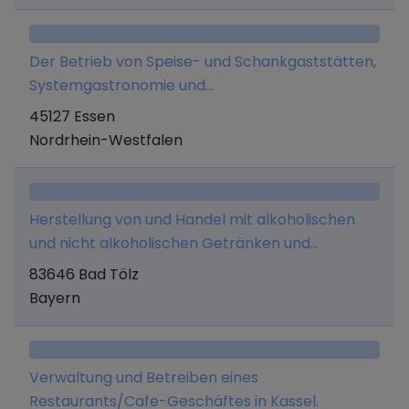
dienen, - die Veranstaltung von Schulungen
Rechts- und Steuerberatung).
sowie die Erbringung von Beratungsleistungen
Der Betrieb von Speise- und Schankgaststätten,
für die Herstellung und den Vertrieb von
Systemgastronomie und
Speiseeisen.
Gastronomiedienstleistungen.
45127 Essen
Nordrhein-Westfalen
Herstellung von und Handel mit alkoholischen
und nicht alkoholischen Getränken und
Lebensmitteln aller Art, sowie Erbringung
83646 Bad Tölz
jeglicher Dienstleistungen, die mit diesem
Bayern
Geschäftszweck im Zusammenhang stehen,
Unternehmensberatung, Betrieb einer
Werbeagentur und Erwerb, Halten und
Verwaltung und Betreiben eines
Verwaltung von Unternehmensbeteiligungen.
Restaurants/Cafe-Geschäftes in Kassel.