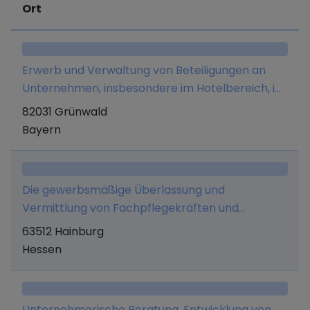
Ort
Erwerb und Verwaltung von Beteiligungen an
Unternehmen, insbesondere im Hotelbereich, im
eigenen Namen und auf eigene Rechnung und
82031 Grünwald
nicht als Dienstleistung für Dritte.
Bayern
Die gewerbsmäßige Überlassung und
Vermittlung von Fachpflegekräften und
medizinischen Personal sowie alle damit
63512 Hainburg
verbundenen Tätigkeiten.
Hessen
Unternehmerische Beratung, Entwicklung von