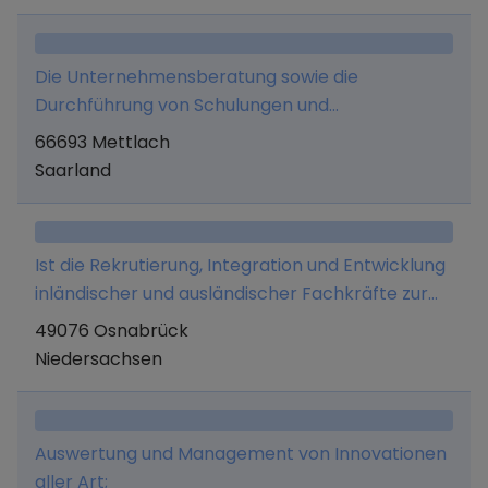
Die Unternehmensberatung sowie die
Durchführung von Schulungen und
Qualitätssicherungsarbeiten
66693 Mettlach
Saarland
Ist die Rekrutierung, Integration und Entwicklung
inländischer und ausländischer Fachkräfte zur
nachhaltigen Stellenbesetzung sowie die
49076 Osnabrück
einhergehende Entwicklung einer digitalen
Niedersachsen
Plattform, und alle in diesem Zusammenhang
erforderlichen und zweckdienlichen Geschäfte
Auswertung und Management von Innovationen
aller Art;