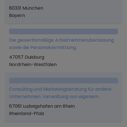
80331 München
Bayern
Die gewerbsmäßige Arbeitnehmerüberlassung
sowie die Personalvermittlung.
47057 Duisburg
Nordrhein-Westfalen
Consulting und Marketingberatung für andere
Unternehmen. Verwaltung von eigenem
Vermögen und alle hiermit in Zusammenhang
67061 Ludwigshafen am Rhein
stehenden Tätigkeiten.
Rheinland-Pfalz