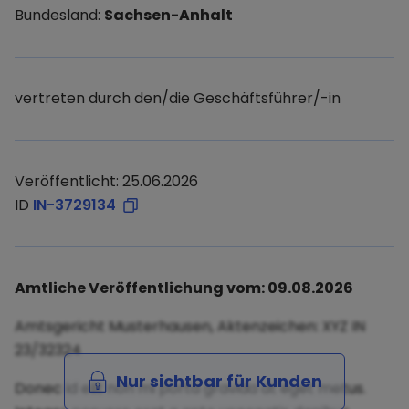
Bundesland:
Sachsen-Anhalt
vertreten durch den/die Geschäftsführer/-in
Veröffentlicht: 25.06.2026
ID
IN-3729134
Amtliche Veröffentlichung vom: 09.08.2026
Amtsgericht Musterhausen, Aktenzeichen: XYZ IN
23/32324
Nur sichtbar für Kunden
Donec id elit non mi porta gravida at eget metus.