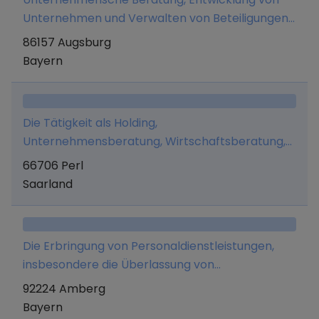
Unternehmen und Verwalten von Beteiligungen
und Vermögen sowie diesbezügliche
86157 Augsburg
Dienstleistungen einschließlich der Übernahme
Bayern
von Managementfunktionen sowie das Halten
von Beteiligungen an anderen Unternehmen.
Ausgenommen sind erlaubnispflichtige
Die Tätigkeit als Holding,
Geschäfte nach dem KWG.
Unternehmensberatung, Wirtschaftsberatung,
Verwaltung eigenen Vermögens, Marketing und
66706 Perl
Managementaufgaben.
Saarland
Die Erbringung von Personaldienstleistungen,
insbesondere die Überlassung von
Arbeitnehmern.
92224 Amberg
Bayern