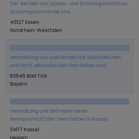
Der Betrieb von Speise- und Schankgaststätten,
für die Herstellung und den Vertrieb von
Systemgastronomie und
Speiseeisen.
Gastronomiedienstleistungen.
45127 Essen
Nordrhein-Westfalen
Herstellung von und Handel mit alkoholischen
und nicht alkoholischen Getränken und
Lebensmitteln aller Art, sowie Erbringung
83646 Bad Tölz
jeglicher Dienstleistungen, die mit diesem
Bayern
Geschäftszweck im Zusammenhang stehen,
Unternehmensberatung, Betrieb einer
Werbeagentur und Erwerb, Halten und
Verwaltung und Betreiben eines
Verwaltung von Unternehmensbeteiligungen.
Restaurants/Cafe-Geschäftes in Kassel.
34117 Kassel
Hessen