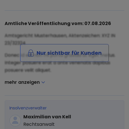
Amtliche Veröffentlichung vom: 07.08.2026
Amtsgericht Musterhausen, Aktenzeichen: XYZ IN
23/32324
Nur sichtbar für Kunden
Donec id elit non mi porta gravida at eget metus.
Integer posuere erat a ante venenatis dapibus
posuere velit aliquet.
mehr anzeigen
Insolvenzverwalter
Maximilian van Kell
Rechtsanwalt