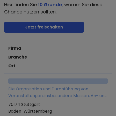
Hier finden Sie
10 Gründe
, warum Sie diese
Chance nutzen sollten.
Jetzt freischalten
Firma
Branche
Ort
Die Organisation und Durchführung von
Veranstaltungen, insbesondere Messen, An- und
Verkauf von Cateringrechten, Betrieb eigener
70174 Stuttgart
Cateringstände, Presse- und Mediaplanung,
Baden-Württemberg
Stellung von Gastronomie- und