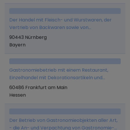
Verkaufspersonal sowie Vermittlung von allen
Gewerken und Dienstleistungen, die im
Der Handel mit Fleisch- und Wurstwaren, der
Zusammenhang mit dem Unternehmenszweck
Vertrieb von Backwaren sowie von
stehen. Des Weiteren den Vertrieb von
Lebensmitteln in Einzelhandelsgeschäften.
90443 Nürnberg
Merchandise und Beratungsdienstleistungen
Bayern
rund um das Thema finanzielle Bildung.
Gastronomiebetrieb mit einem Restaurant,
Einzelhandel mit Dekorationsartikeln und
Souvenirs, insbesondere Haushaltsprodukte
60486 Frankfurt am Main
(Besteck, Geschirr, usw)
Hessen
Der Betrieb von Gastronomieobjekten aller Art,
- die An- und Verpachtung von Gastronomie-