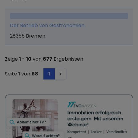
Der Betrieb von Gastronomien.
28355 Bremen
Zeige
1
-
10
von
677
Ergebnissen
Seite
1
von
68
1
Next