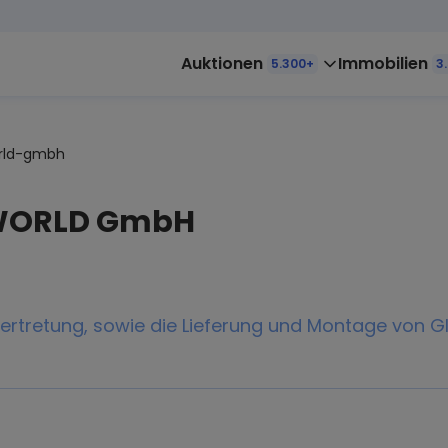
Auktionen
Immobilien
5.300+
3
orld-gmbh
WORLD GmbH
vertretung, sowie die Lieferung und Montage von G