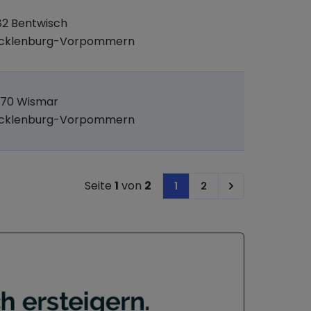
82 Bentwisch
cklenburg-Vorpommern
970 Wismar
cklenburg-Vorpommern
Seite
1
von
2
1
2
Next