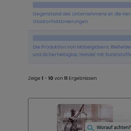
Gegenstand des Unternehmens ist die Hers
Glaskonfektionierungen.
Die Produktion von Möbelgläsern, Bleifeld
und Sicherheitsglas; Handel mit Kunststof
Isolier-, Flach-, Profil- und Hohlgläsern s
unmittelbaren und mittelbaren Zusammen
Abschluß von Handelsgeschäften, die dies
Zeige
1
-
10
von
11
Ergebnissen