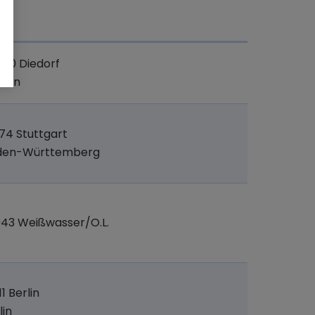
t
20 Diedorf
yern
74 Stuttgart
den-Württemberg
43 Weißwasser/O.L.
11 Berlin
lin