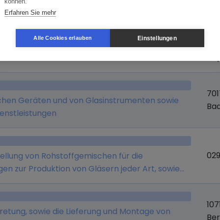
können.
Branche
Or
Erfahren Sie mehr
Einstellungen
Alle Cookies erlauben
864
Ba
701
ischen Geräten und von Glasinstrumenten sowie
Ba
enstleistungen
029
ellung von Rohstoffgemischen für die
en zur Produktion von Gläsern jeder Art, sowie
tigkeiten
107
tretung, sowie die Lieferung und Montage von
Ber