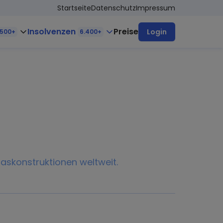
Startseite
Datenschutz
Impressum
Insolvenzen
Preise
Login
.500+
6.400+
laskonstruktionen weltweit.