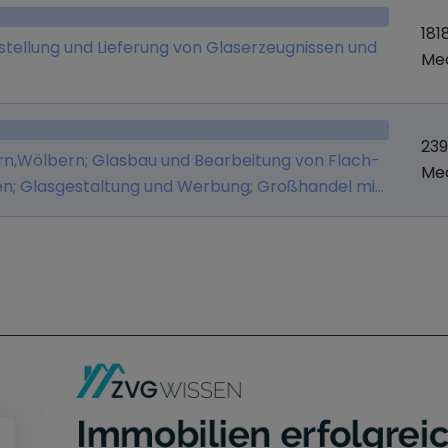
181
tellung und Lieferung von Glaserzeugnissen und
Me
23
ern,Wölbern; Glasbau und Bearbeitung von Flach-
Me
fen; Glasgestaltung und Werbung; Großhandel mit
owie Verglasungen nebst allen damit im
hang stehenden Erzeugnissen sowie der
em Zweck zu dienen geeignet sind.