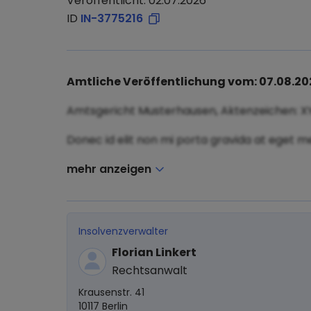
Veröffentlicht: 02.07.2026
ID
IN-3775216
Amtliche Veröffentlichung vom: 07.08.20
Amtsgericht Musterhausen, Aktenzeichen: X
Donec id elit non mi porta gravida at eget me
mehr anzeigen
Insolvenzverwalter
Florian Linkert
Rechtsanwalt
Krausenstr. 41
10117 Berlin