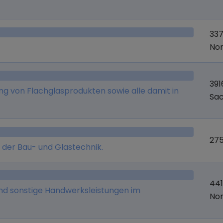
337
Nor
391
ng von Flachglasprodukten sowie alle damit in
Sa
27
 der Bau- und Glastechnik.
44
nd sonstige Handwerksleistungen im
Nor