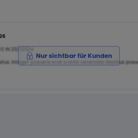
26
YZ IN 23/32324
Nur sichtbar für Kunden
tus. Integer posuere erat a ante venenatis dapibus posuer