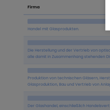
Firma
Handel mit Glasprodukten.
Die Herstellung und der Vertrieb von opt
alle damit in Zusammenhang stehenden Di
Produktion von technischen Gläsern, Herst
Glasproduktion, Bau und Vertrieb von Anlag
alle damit in Zusammenhang stehenden Tä
Der Glashandel, einschließlich Handelsver