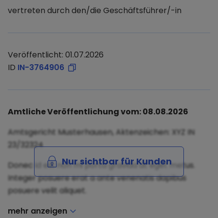
vertreten durch den/die Geschäftsführer/-in
Veröffentlicht: 01.07.2026
ID
IN-3764906
Amtliche Veröffentlichung vom: 08.08.2026
Amtsgericht Musterhausen, Aktenzeichen: XYZ IN
23/32324
Nur sichtbar für Kunden
Donec id elit non mi porta gravida at eget metus.
Integer posuere erat a ante venenatis dapibus
posuere velit aliquet.
mehr anzeigen