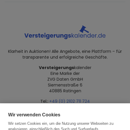
Klarheit in Auktionen! Alle Angebote, eine Plattform – für
transparente und erfolgreiche Geschäfte.
Versteigerungs
kalender
Eine Marke der
ZVG Daten GmbH
Siemensstraße 6
40885 Ratingen
Tel.:
+49 (0) 2102 711 724
Mail:
info@versteigerungskalender.de
Wir verwenden Cookies
Datenschutz
Impressum
Über uns
Wir setzen Cookies ein, um die Nutzung unserer Webseiten zu
analysieren, einschließlich des Such und Surfverlaufs,