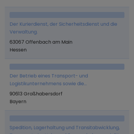
Anschließen), Smartphone- und PC-
Reparaturen sowie der Onlinehandel mit
sonstigen Gütern.
Der Kurierdienst, der Sicherheitsdienst und die
Verwaltung.
63067 Offenbach am Main
Hessen
Der Betrieb eines Transport- und
Logistikunternehmens sowie die
Fahrzeugvermietung an Selbstfahrer.
90613 Großhabersdorf
Bayern
Spedition, Lagerhaltung und Transitabwicklung,