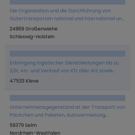
Die Organisation und die Durchführung von
Gütertransporten national und international und
Logistik.
24969 Großenwiehe
Schleswig-Holstein
Erbringung logistischer Dienstleistungen bis zu
3,5t, An- und Verkauf von Kfz aller Art sowie
Import und Export freier Güter und aller damit
47533 Kleve
jeweils im Zusammenhang stehender
Tätigkeiten
Unternehmensgegenstand ist der Transport von
Päckchen und Paketen, Autovermietung,
Autoaufbereitung, Aufstellen von
59379 Selm
Elektrokleingeräten (steckerfertiges
Nordrhein-Westfalen