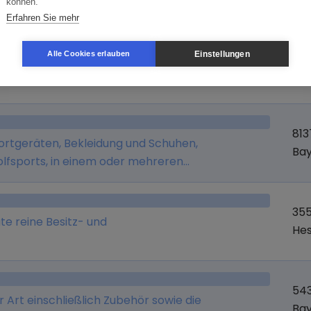
können.
Erfahren Sie mehr
Branche
Or
Einstellungen
Alle Cookies erlauben
181
Me
81
portgeräten, Bekleidung und Schuhen,
Ba
lfsports, in einem oder mehreren
nd in dem ebenfalls vom Unternehmen
et.de).
355
ute reine Besitz- und
He
54
r Art einschließlich Zubehör sowie die
Ba