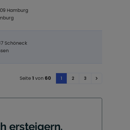
309 Hamburg
mburg
37 Schöneck
ssen
Seite
1
von
60
1
2
3
Next