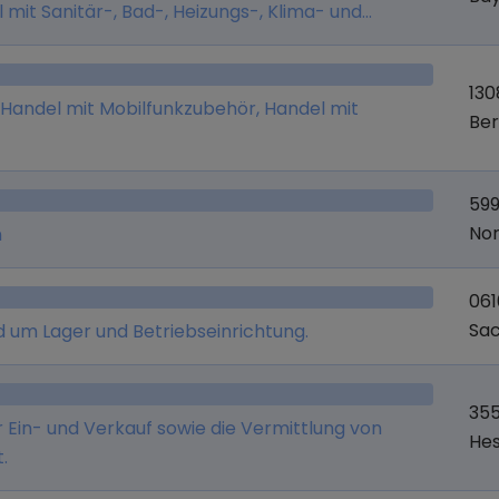
 mit Sanitär-, Bad-, Heizungs-, Klima- und
ch Zubehör sowie die Verarbeitung dieser Produkte,
ssoires jeglicher Art, - der Vertrieb, der Handel
130
rdware sowie die Organisationsberatung, - das
 Handel mit Mobilfunkzubehör, Handel mit
Ber
äft im nationalen und internationalen Bereich
n in den Bereichen Logistik,
hnischem Einkauf, - die exklusive Repräsentation
599
ikelherstellern.
Nor
n
061
Sa
 um Lager und Betriebseinrichtung.
355
Ein- und Verkauf sowie die Vermittlung von
He
.