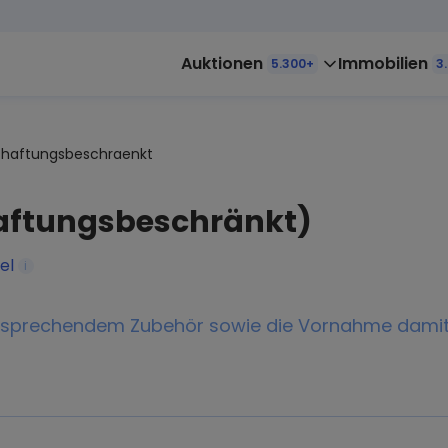
Auktionen
Immobilien
5.300+
3
haftungsbeschraenkt
aftungsbeschränkt)
el
i
entsprechendem Zubehör sowie die Vornahme da