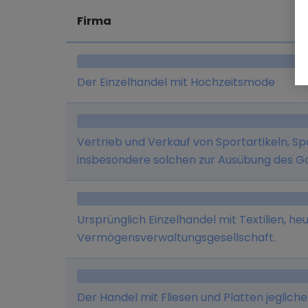
Firma
Der Einzelhandel mit Hochzeitsmode
Vertrieb und Verkauf von Sportartikeln, S
insbesondere solchen zur Ausübung des Go
Ladengeschäften im Großraum München u
betriebenen Online-Shop (www.mygolfoutl
Ursprünglich Einzelhandel mit Textilien, he
Vermögensverwaltungsgesellschaft.
Der Handel mit Fliesen und Platten jegliche