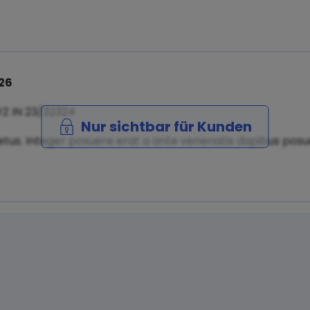
26
YZ IN 23/32324
Nur sichtbar für Kunden
tus. Integer posuere erat a ante venenatis dapibus posuer