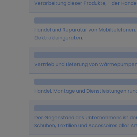
Verarbeitung dieser Produkte, - der Handel
Lüftungsartikeln jeglicher Art einschließli
- der Handel mit Bad-, Wohn- und Tischacce
und die Entwicklung von EDV-Soft- und Ha
Handel und Reparatur von Mobiltelefonen,
Speditions-, Lager- und Frachtführergesch
Elektrokleingeräten.
sowie die Durchführung von Dienstleistunge
Betriebssicherheit/Arbeitsmedizin und tec
und Vertretung von Fliesen- und Sanitärart
Vertrieb und Lieferung von Wärmepumpe
Handel, Montage und Dienstleistungen rund
Der Gegenstand des Unternehmens ist der 
Schuhen, Textilien und Accessoires aller Art