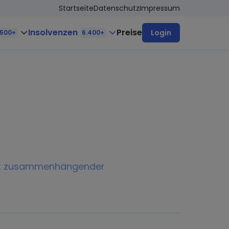
Startseite
Datenschutz
Impressum
Insolvenzen
Preise
Login
.500+
6.400+
mit zusammenhängender