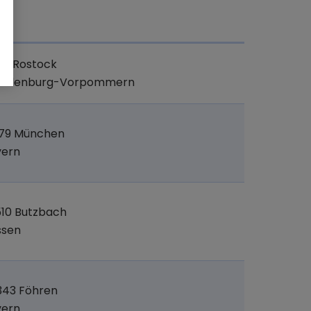
t
47 Rostock
cklenburg-Vorpommern
379 München
yern
10 Butzbach
ssen
343 Föhren
yern