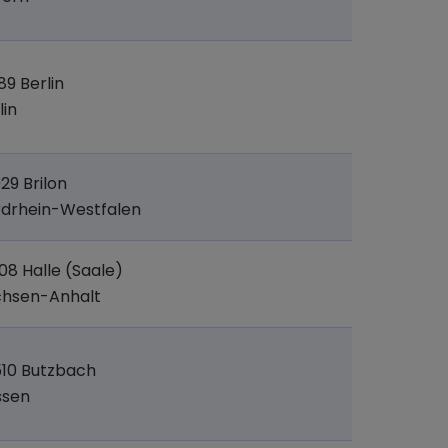
89 Berlin
lin
29 Brilon
drhein-Westfalen
08 Halle (Saale)
chsen-Anhalt
10 Butzbach
ssen