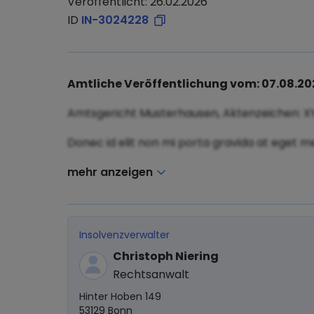
Veröffentlicht: 26.02.2026
ID
IN-3024228
Amtliche Veröffentlichung vom: 07.08.20
Amtsgericht Musterhausen, Aktenzeichen: X
Donec id elit non mi porta gravida at eget me
mehr anzeigen
Insolvenzverwalter
Christoph Niering
Rechtsanwalt
Hinter Hoben 149
53129 Bonn