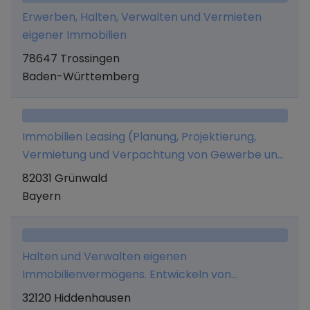
Generalunternehmer sowie die Errichtung einer
Erwerben, Halten, Verwalten und Vermieten
Wohnanlage für Service Wohnen, der Erwerb
eigener Immobilien
und die Veräußerung solcher Immobilien;
78647 Trossingen
insbesondere im Droopweg, 20537 Hamburg. 2.
Baden-Württemberg
Zu diesem Zweck darf die Gesellschaft bebaute
und unbebaute Grundstücke erwerben und
veräußern.
Immobilien Leasing (Planung, Projektierung,
Vermietung und Verpachtung von Gewerbe und
Wohnimmobilien); Immobilien Consulting
82031 Grünwald
(Beratung und Betreuung bei der Entscheidung
Bayern
zum Erwerb von Immobilienbesitz);
Kommunitkation und Energiemanagement;
Vermittlung von Geschäftskontakten;
Halten und Verwalten eigenen
Vermietung von Pkw (Autovermietung).
Immobilienvermögens. Entwickeln von
Immobilien.
32120 Hiddenhausen