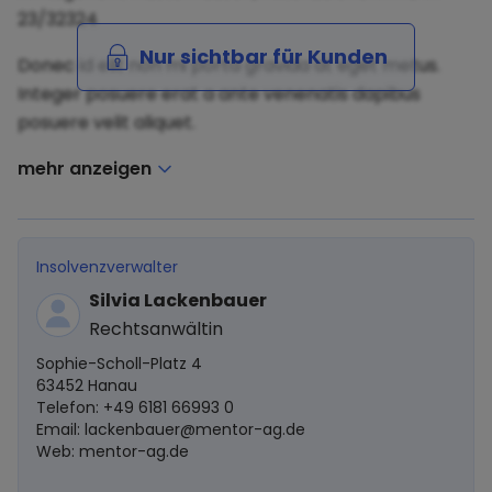
23/32324
Nur sichtbar für Kunden
Donec id elit non mi porta gravida at eget metus.
Integer posuere erat a ante venenatis dapibus
posuere velit aliquet.
mehr anzeigen
Insolvenzverwalter
Silvia Lackenbauer
Rechtsanwältin
Sophie-Scholl-Platz 4
63452 Hanau
Telefon: +49 6181 66993 0
Email:
lackenbauer@mentor-ag.de
Web: mentor-ag.de