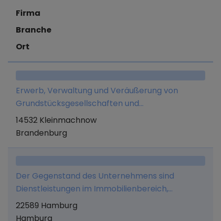
Firma
Branche
Ort
Erwerb, Verwaltung und Veräußerung von
Grundstücksgesellschaften und
grundstücksgleichen Rechten sowie Halten und
14532 Kleinmachnow
Verwalten entsprechender Beteiligungen sowie
Brandenburg
Tätigkeit als Bauträger und Baubetreuer im
Sinne des § 34c Gewerbeordnung.
Der Gegenstand des Unternehmens sind
Dienstleistungen im Immobilienbereich,
insbesondere die vollumfängliche Verwaltung
22589 Hamburg
und der Betrieb von Gebäuden, der Betrieb von
Hamburg