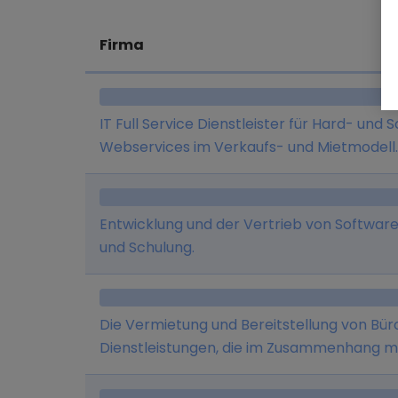
Firma
IT Full Service Dienstleister für Hard- und
Webservices im Verkaufs- und Mietmodell.
Entwicklung und der Vertrieb von Software
und Schulung.
Die Vermietung und Bereitstellung von Büro
Dienstleistungen, die im Zusammenhang mi
Kontierungsservice ohne Beratung, Überse
Geschäftsvorgängen, Training im Unterneh