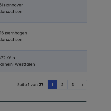
61 Hannover
edersachsen
16 Isernhagen
edersachsen
72 Köln
drhein-Westfalen
Seite
1
von
27
1
2
3
Next