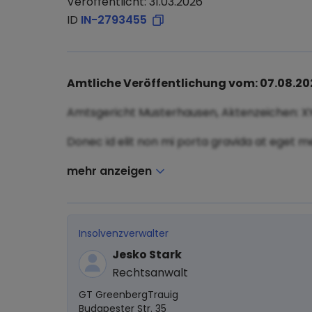
Veröffentlicht: 31.03.2026
ID
IN-2793455
Amtliche Veröffentlichung vom: 07.08.20
Amtsgericht Musterhausen, Aktenzeichen: X
Donec id elit non mi porta gravida at eget me
mehr anzeigen
Insolvenzverwalter
Jesko Stark
Rechtsanwalt
GT GreenbergTrauig
Budapester Str. 35