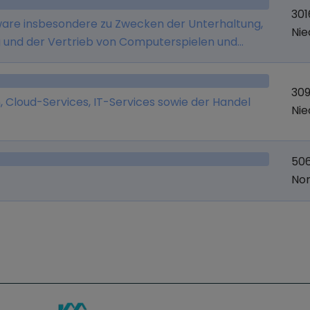
301
tware insbesondere zu Zwecken der Unterhaltung,
Ni
g und der Vertrieb von Computerspielen und
nd Offline-Vermarktungsplattformen sowie der
ices.
309
, Cloud-Services, IT-Services sowie der Handel
Ni
506
Nor