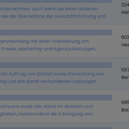
22
 Unternehmen, auch wenn sie einen anderen
Ha
wie die Übernahme der Geschäftsführung und
as Abschließen von Unternehmensverträgen.
ienstleistungen für verbundene Unternehmen zu
603
 Management, Personal, Marketing, Controlling,
usammenhang mit einer Orientierung am
He
g.
 Presse, Marketing-und Agenturleistungen.
Unternehmensbeteiligungen, verzinsliche
usland zu erwerben
101
 im Auftrag von Dritten sowie Entwicklung von
Ber
ng und alle damit verbundenen Leistungen
691
oftware sowie alle damit im direkten und
Ba
keiten, insbesondere die Erbringung von