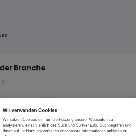
tes
 der Branche
i
tsbeziehung aufzubauen.
ese Chance nutzen sollten.
Wir verwenden Cookies
Wir setzen Cookies ein, um die Nutzung unserer Webseiten zu
analysieren, einschließlich des Such und Surfverlaufs, Suchbegriffen und
Ihnen auf Ihr Nutzungsverhalten angepasste Informationen anbieten zu