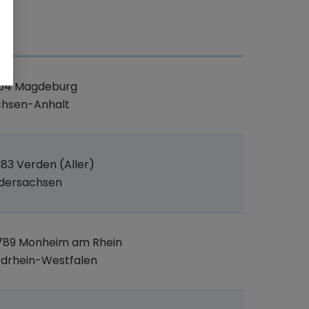
t
104 Magdeburg
chsen-Anhalt
83 Verden (Aller)
edersachsen
789 Monheim am Rhein
drhein-Westfalen