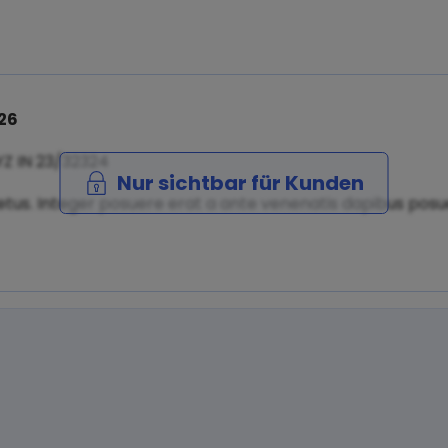
26
YZ IN 23/32324
Nur sichtbar für Kunden
tus. Integer posuere erat a ante venenatis dapibus posuer