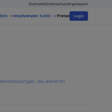
Startseite
Datenschutz
Impressum
Insolvenzen
Preise
Login
.500+
6.400+
ienstleistungen, die damit im