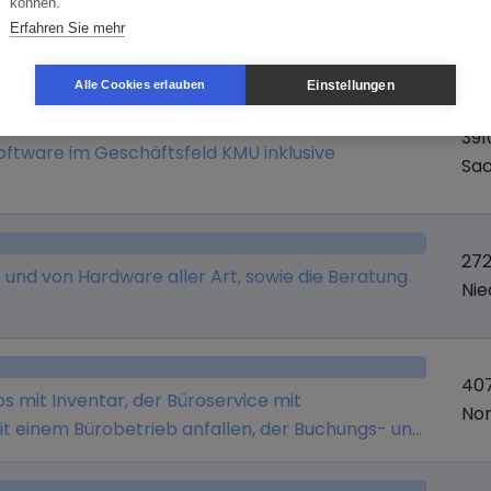
können.
Erfahren Sie mehr
Branche
Or
Einstellungen
Alle Cookies erlauben
39
 Software im Geschäftsfeld KMU inklusive
Sa
272
 und von Hardware aller Art, sowie die Beratung
Ni
40
s mit Inventar, der Büroservice mit
Nor
t einem Bürobetrieb anfallen, der Buchungs- und
tzungsservice, Organisation und Ablage von
mensbereich, sonstige Administration