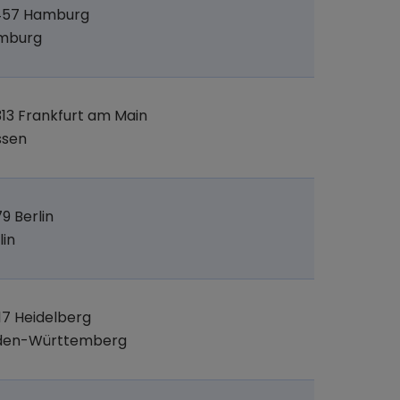
457 Hamburg
mburg
13 Frankfurt am Main
ssen
79 Berlin
lin
17 Heidelberg
den-Württemberg