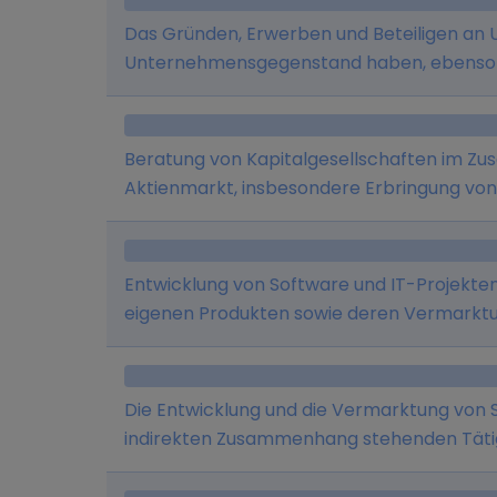
Das Gründen, Erwerben und Beteiligen an
Unternehmensgegenstand haben, ebenso 
Verwaltung solcher Unternehmen sowie d
Ferner ist die Gesellschaft berechtigt, D
erbringen - insbesondere in den Bereichen
Beratung von Kapitalgesellschaften im Z
IT, Verwaltung und strategische Entwicklun
Aktienmarkt, insbesondere Erbringung von
Außerdem werden Mittel eingeworben, um 
Wertpapiere oder Immobilien im In- und A
Entwicklung von Software und IT-Projekten
eigenen Produkten sowie deren Vermarktu
Die Entwicklung und die Vermarktung von S
indirekten Zusammenhang stehenden Tätig
ergänzenden Beratungsleistungen.