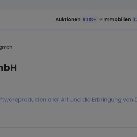
Auktionen
Immobilien
5.300+
3
-gmbh
GmbH
ftwareprodukten aller Art und die Erbringung von D