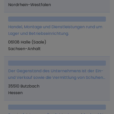
technischem Einkauf, - die exklusive
Nordrhein-Westfalen
Repräsentation und Vertretung von Fliesen- und
Sanitärartikelherstellern.
Handel, Montage und Dienstleistungen rund um
Lager und Betriebseinrichtung.
06108 Halle (Saale)
Sachsen-Anhalt
Der Gegenstand des Unternehmens ist der Ein-
und Verkauf sowie die Vermittlung von Schuhen,
Textilien und Accessoires aller Art.
35510 Butzbach
Hessen