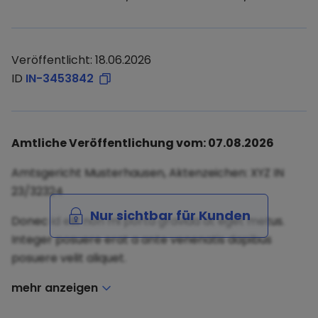
Veröffentlicht: 18.06.2026
ID
IN-3453842
Amtliche Veröffentlichung vom: 07.08.2026
Amtsgericht Musterhausen, Aktenzeichen: XYZ IN
23/32324
Nur sichtbar für Kunden
Donec id elit non mi porta gravida at eget metus.
Integer posuere erat a ante venenatis dapibus
posuere velit aliquet.
mehr anzeigen