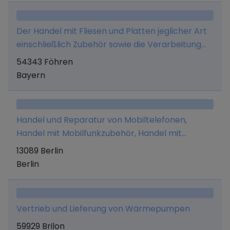
Der Handel mit Fliesen und Platten jeglicher Art
einschließlich Zubehör sowie die Verarbeitung
dieser Produkte, - der Handel mit Sanitär-, Bad-,
54343 Föhren
Heizungs-, Klima- und Lüftungsartikeln jeglicher
Bayern
Art einschließlich Zubehör sowie die
Verarbeitung dieser Produkte, - der Handel mit
Bad-, Wohn- und Tischaccessoires jeglicher Art,
Handel und Reparatur von Mobiltelefonen,
- der Vertrieb, der Handel und die Entwicklung
Handel mit Mobilfunkzubehör, Handel mit
von EDV-Soft- und Hardware sowie die
Elektrokleingeräten.
13089 Berlin
Organisationsberatung, - das Speditions-,
Berlin
Lager- und Frachtführergeschäft im nationalen
und internationalen Bereich sowie die
Durchführung von Dienstleistungen in den
Bereichen Logistik,
Vertrieb und Lieferung von Wärmepumpen
Betriebssicherheit/Arbeitsmedizin und
59929 Brilon