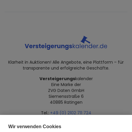
Klarheit in Auktionen! Alle Angebote, eine Plattform – für
transparente und erfolgreiche Geschäfte.
Versteigerungs
kalender
Eine Marke der
ZVG Daten GmbH
Siemensstraße 6
40885 Ratingen
Tel.:
+49 (0) 2102 711 724
Mail:
info@versteigerungskalender.de
Wir verwenden Cookies