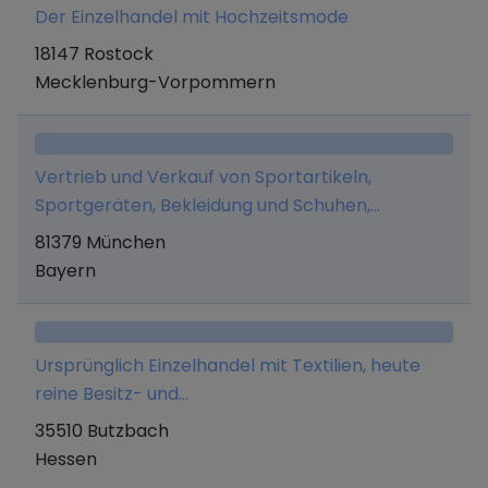
Der Einzelhandel mit Hochzeitsmode
18147 Rostock
Mecklenburg-Vorpommern
Vertrieb und Verkauf von Sportartikeln,
Sportgeräten, Bekleidung und Schuhen,
insbesondere solchen zur Ausübung des
81379 München
Golfsports, in einem oder mehreren
Bayern
Ladengeschäften im Großraum München und in
dem ebenfalls vom Unternehmen betriebenen
Online-Shop (www.mygolfoutlet.de).
Ursprünglich Einzelhandel mit Textilien, heute
reine Besitz- und
Vermögensverwaltungsgesellschaft.
35510 Butzbach
Hessen