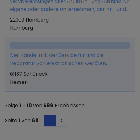
Serviceleistungen aller Art im In- und Ausland für
eigene oder andere Unternehmen, der An- und
Verkauf von Waren aller Art, insbesondere von
22309 Hamburg
Bürobedarf und Möbeln, sowie die Vermittlung
Hamburg
von Versicherungen und Bausparverträgen.
Der Handel mit, der Service für und die
Reparatur von elektronischen Geräten,
insbesondere von EDV-Hardware sowie allem
61137 Schöneck
dazugehörigem Zubehör. Es wird u.a. ein
Hessen
Internet-Shop betrieben.
Zeige
1
-
10
von
599
Ergebnissen
Seite
1
von
60
1
Next