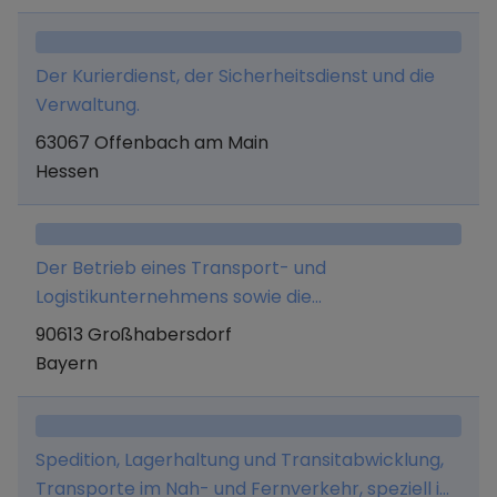
Reparaturen sowie der Onlinehandel mit
sonstigen Gütern.
Der Kurierdienst, der Sicherheitsdienst und die
Verwaltung.
63067 Offenbach am Main
Hessen
Der Betrieb eines Transport- und
Logistikunternehmens sowie die
Fahrzeugvermietung an Selbstfahrer.
90613 Großhabersdorf
Bayern
Spedition, Lagerhaltung und Transitabwicklung,
Transporte im Nah- und Fernverkehr, speziell im