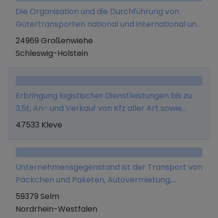
Die Organisation und die Durchführung von
Gütertransporten national und international und
Logistik.
24969 Großenwiehe
Schleswig-Holstein
Erbringung logistischer Dienstleistungen bis zu
3,5t, An- und Verkauf von Kfz aller Art sowie
Import und Export freier Güter und aller damit
47533 Kleve
jeweils im Zusammenhang stehender
Tätigkeiten
Unternehmensgegenstand ist der Transport von
Päckchen und Paketen, Autovermietung,
Autoaufbereitung, Aufstellen von
59379 Selm
Elektrokleingeräten (steckerfertiges
Nordrhein-Westfalen
Anschließen), Smartphone- und PC-