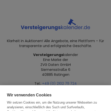
Klarheit in Auktionen! Alle Angebote, eine Plattform – für
transparente und erfolgreiche Geschäfte.
Versteigerungs
kalender
Eine Marke der
ZVG Daten GmbH
Siemensstraße 6
40885 Ratingen
Tel.:
+49 (0) 2102 711 724
Mail:
info@versteigerungskalender.de
Wir verwenden Cookies
Datenschutz
Impressum
Über uns
Wir setzen Cookies ein, um die Nutzung unserer Webseiten zu
analysieren, einschließlich des Such und Surfverlaufs,