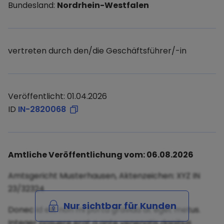
Bundesland:
Nordrhein-Westfalen
vertreten durch den/die Geschäftsführer/-in
Veröffentlicht: 01.04.2026
ID
IN-2820068
Amtliche Veröffentlichung vom: 06.08.2026
Amtsgericht Musterhausen, Aktenzeichen: XYZ IN
23/32324
Nur sichtbar für Kunden
Donec id elit non mi porta gravida at eget metus.
Integer posuere erat a ante venenatis dapibus