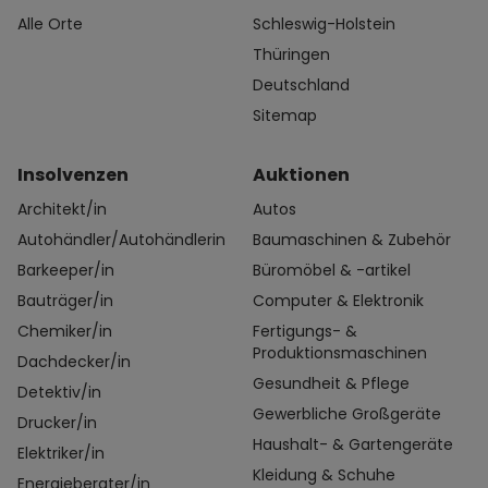
Alle Orte
Schleswig-Holstein
Thüringen
Deutschland
Sitemap
Insolvenzen
Auktionen
Architekt/in
Autos
Autohändler/Autohändlerin
Baumaschinen & Zubehör
Barkeeper/in
Büromöbel & -artikel
Bauträger/in
Computer & Elektronik
Chemiker/in
Fertigungs- &
Produktionsmaschinen
Dachdecker/in
Gesundheit & Pflege
Detektiv/in
Gewerbliche Großgeräte
Drucker/in
Haushalt- & Gartengeräte
Elektriker/in
Kleidung & Schuhe
Energieberater/in