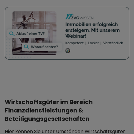
Gesellschaften, sowie überhaupt die Ausübung
der Holding-Funktion hinsichtlich anderer
Gesellschaften, insbesondere als Führungs-
oder Funktionsholding, sowie der Erwerb und die
Verwaltung von Immobilien. (2) Die Gesellschaft
ist berechtigt, Unternehmen jeder Art zu
errichten, zu erwerben oder zu pachten oder
sich an solchen in jeder Form zu beteiligen sowie
alle damit zusammenhängenden Geschäfte und
Handlungen vorzunehmen, soweit sie zur
Erreichung des Geschäftszwecks als dienlich
erscheinen oder die Unternehmungen der
Gesellschaft zu fördern geeignet sind. Sie kann
Wirtschaftsgüter im Bereich
Zweigniederlassungen errichten.
Finanzdienstleistungen &
Beteiligungsgesellschaften
Hier können Sie unter Umständen Wirtschaftsgüter