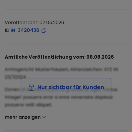
Veröffentlicht: 07.05.2026
ID
IN-3420436
Amtliche Veröffentlichung vom: 08.08.2026
Amtsgericht Musterhausen, Aktenzeichen: XYZ IN
23/32324
Nur sichtbar für Kunden
Donec id elit non mi porta gravida at eget metus.
Integer posuere erat a ante venenatis dapibus
posuere velit aliquet.
mehr anzeigen