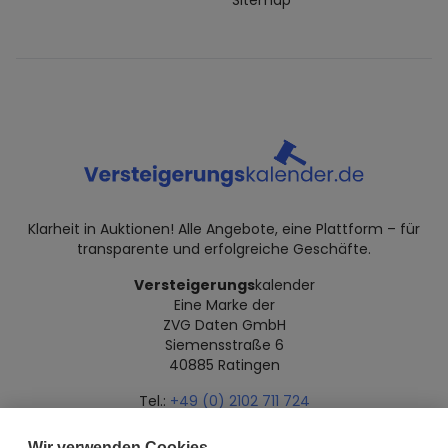
Sitemap
Klarheit in Auktionen! Alle Angebote, eine Plattform – für
transparente und erfolgreiche Geschäfte.
Versteigerungs
kalender
Eine Marke der
ZVG Daten GmbH
Siemensstraße 6
40885 Ratingen
Tel.:
+49 (0) 2102 711 724
Mail:
info@versteigerungskalender.de
Wir verwenden Cookies