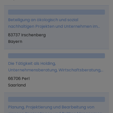
Beteiligung an ökologisch und sozial
nachhaltigen Projekten und Unternehmen im
eigenen Namen und auf eigene Rechnung sowie
83737 Irschenberg
die Verwaltung von Marken und Patenten
Bayern
Die Tätigkeit als Holding,
Unternehmensberatung, Wirtschaftsberatung,
Verwaltung eigenen Vermögens, Marketing und
66706 Perl
Managementaufgaben.
Saarland
Planung, Projektierung und Bearbeitung von