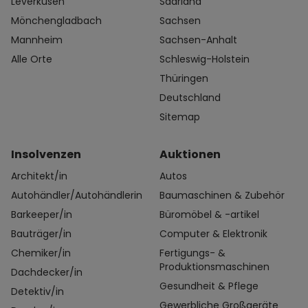
Leverkusen
Saarland
Mönchengladbach
Sachsen
Mannheim
Sachsen-Anhalt
Alle Orte
Schleswig-Holstein
Thüringen
Deutschland
Sitemap
Insolvenzen
Auktionen
Architekt/in
Autos
Autohändler/Autohändlerin
Baumaschinen & Zubehör
Barkeeper/in
Büromöbel & -artikel
Bauträger/in
Computer & Elektronik
Chemiker/in
Fertigungs- &
Produktionsmaschinen
Dachdecker/in
Gesundheit & Pflege
Detektiv/in
Gewerbliche Großgeräte