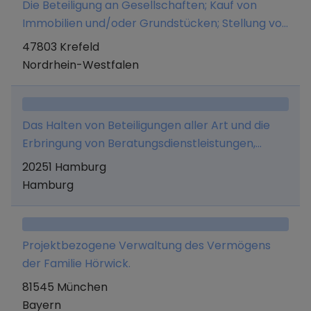
Die Beteiligung an Gesellschaften; Kauf von
Immobilien und/oder Grundstücken; Stellung von
Management- und Beratungsleistungen;
47803 Krefeld
Verwaltungs- und
Nordrhein-Westfalen
Generalunternehmerleistungen im Bereich Real
Estate.
Das Halten von Beteiligungen aller Art und die
Erbringung von Beratungsdienstleistungen,
insbesondere im Bereich erneuerbarer Energien,
20251 Hamburg
im eigenen Namen und auf eigene Rechnung.
Hamburg
Projektbezogene Verwaltung des Vermögens
der Familie Hörwick.
81545 München
Bayern