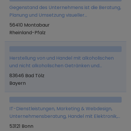
Gewerken und Dienstleistungen, die im
Gegenstand des Unternehmens ist die Beratung,
Zusammenhang mit dem Unternehmenszweck
Planung und Umsetzung visueller
stehen. Des Weiteren den Vertrieb von
Kommunikationsräume im Bereich Messe-
56410 Montabaur
Merchandise und Beratungsdienstleistungen
Event-Design
Rheinland-Pfalz
rund um das Thema finanzielle Bildung.
Herstellung von und Handel mit alkoholischen
und nicht alkoholischen Getränken und
Lebensmitteln aller Art, sowie Erbringung
83646 Bad Tölz
jeglicher Dienstleistungen, die mit diesem
Bayern
Geschäftszweck im Zusammenhang stehen,
Unternehmensberatung, Betrieb einer
Werbeagentur und Erwerb, Halten und
IT-Dienstleistungen, Marketing & Webdesign,
Verwaltung von Unternehmensbeteiligungen.
Unternehmensberatung, Handel mit Elektronik,
NEM (Nahrungsergänzungsmittel), Sportgeräte,
53121 Bonn