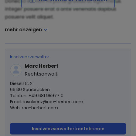
Donec id elit non mi porta gravida at eget metus.
Integer posuere erat a ante venenatis dapibus
posuere velit aliquet.
mehr anzeigen
Insolvenzverwalter
Marc Herbert
Rechtsanwalt
Dieselstr. 2
66130 Saarbrücken
Telefon: +49 681 95977 0
Email:
insolvenz@rae-herbert.com
Web: rae-herbert.com
Insolvenzverwalter kontaktieren