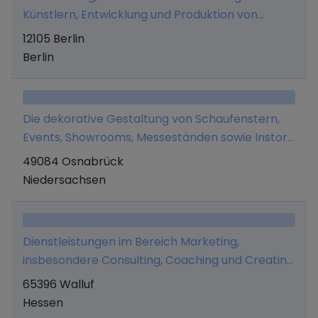
Künstlern, Entwicklung und Produktion von
Medienerzeugnissen, Medienberatung, Planung,
12105 Berlin
Durchführung und Organisation von
Berlin
Veranstaltungen, der Betrieb eines Beauty- und
Kosmetikstudios einschließlich Behandlung mit
kosmetischen Produkten, der An- und Verkauf
Die dekorative Gestaltung von Schaufenstern,
von kosmetischen Produkten sowie Schulungen
Events, Showrooms, Messeständen sowie Instore
im Beauty- und kosmetischen Bereich.
Dekorationen und Visual Merchandising.
49084 Osnabrück
Niedersachsen
Dienstleistungen im Bereich Marketing,
insbesondere Consulting, Coaching und Creating
sowie Dienstleistungen im Bereich Interior
65396 Walluf
Design, der Handel und Vertrieb von
Hessen
Einrichtungsgegenständen aller Art in