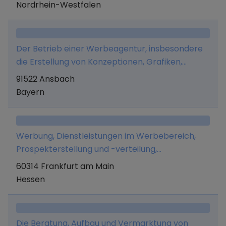
digitalen Produkten wie E-Books, Aufbau, Halten
Nordrhein-Westfalen
und Verwalten von internationalen Marken.
Der Betrieb einer Werbeagentur, insbesondere
die Erstellung von Konzeptionen, Grafiken,
digitalen Druckvorstufen, Broschüren und
91522 Ansbach
Prospekten, die Werbeetatverwaltung, des
Bayern
Weiteren die Erstellung von
Unternehmenswebsites/Webshops,
insbesondere strategische Beratung,
Werbung, Dienstleistungen im Werbebereich,
Konzeption, Texterstellung, Foto- und
Prospekterstellung und -verteilung,
Videoarbeiten, Programmierarbeiten sowie die
Internetkiosk.
60314 Frankfurt am Main
Suchmaschinenoptimierung.
Hessen
Die Beratung, Aufbau und Vermarktung von