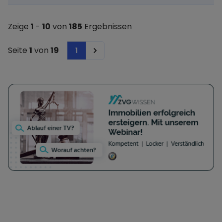
Geschäftslokalen und im Online-Handel und die
Ausrichtung von Eventveranstaltungen inklusive
Zeige
1
-
10
von
185
Ergebnissen
des Verkaufs von Speisen und des Ausschanks
und Verkaufs von alkoholischen und
Seite
1
von
19
1
Next
nichtalkoholischen Getränken