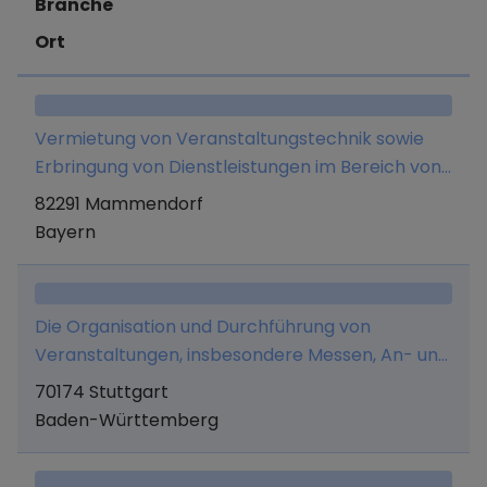
Branche
Ort
Vermietung von Veranstaltungstechnik sowie
Erbringung von Dienstleistungen im Bereich von
Veranstaltungen.
82291 Mammendorf
Bayern
Die Organisation und Durchführung von
Veranstaltungen, insbesondere Messen, An- und
Verkauf von Cateringrechten, Betrieb eigener
70174 Stuttgart
Cateringstände, Presse- und Mediaplanung,
Baden-Württemberg
Stellung von Gastronomie- und
Verkaufspersonal sowie Vermittlung von allen