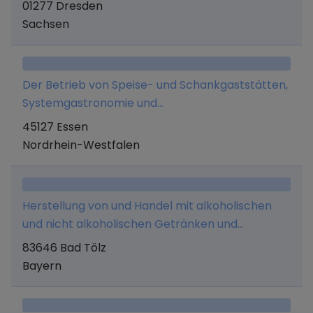
Konditorei sowie deren Vermietung und
01277 Dresden
Maschinen und sonstigen Gegenständen, die der
Instandhaltung und diesbezügliche
Sachsen
Herstellung und dem Vertrieb vom Speiseeisen
Beratungsleistungen (mit Ausnahme der
dienen, - die Veranstaltung von Schulungen
Rechts- und Steuerberatung).
sowie die Erbringung von Beratungsleistungen
Der Betrieb von Speise- und Schankgaststätten,
für die Herstellung und den Vertrieb von
Systemgastronomie und
Speiseeisen.
Gastronomiedienstleistungen.
45127 Essen
Nordrhein-Westfalen
Herstellung von und Handel mit alkoholischen
und nicht alkoholischen Getränken und
Lebensmitteln aller Art, sowie Erbringung
83646 Bad Tölz
jeglicher Dienstleistungen, die mit diesem
Bayern
Geschäftszweck im Zusammenhang stehen,
Unternehmensberatung, Betrieb einer