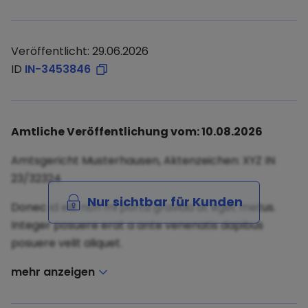
Veröffentlicht: 29.06.2026
ID
IN-3453846
Amtliche Veröffentlichung vom: 10.08.2026
Amtsgericht Musterhausen, Aktenzeichen: XYZ IN
23/32324
Nur sichtbar für Kunden
Donec id elit non mi porta gravida at eget metus.
Integer posuere erat a ante venenatis dapibus
posuere velit aliquet.
mehr anzeigen