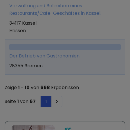
Werbeagentur und Erwerb, Halten und
Verwaltung und Betreiben eines
Verwaltung von Unternehmensbeteiligungen.
Restaurants/Cafe-Geschäftes in Kassel.
34117 Kassel
Hessen
Der Betrieb von Gastronomien.
28355 Bremen
Zeige
1
-
10
von
668
Ergebnissen
Seite
1
von
67
1
Next