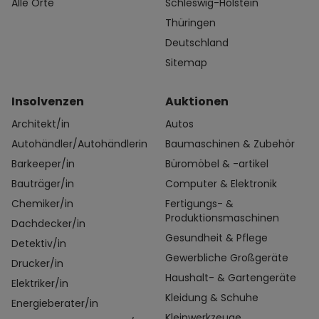
Alle Orte
Schleswig-Holstein
Thüringen
Deutschland
Sitemap
Insolvenzen
Auktionen
Architekt/in
Autos
Autohändler/Autohändlerin
Baumaschinen & Zubehör
Barkeeper/in
Büromöbel & -artikel
Bauträger/in
Computer & Elektronik
Chemiker/in
Fertigungs- &
Produktionsmaschinen
Dachdecker/in
Gesundheit & Pflege
Detektiv/in
Gewerbliche Großgeräte
Drucker/in
Haushalt- & Gartengeräte
Elektriker/in
Kleidung & Schuhe
Energieberater/in
Kleinwerkzeuge