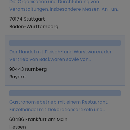
Die Organisation und Durchführung von
Veranstaltungen, insbesondere Messen, An- und
Verkauf von Cateringrechten, Betrieb eigener
70174 Stuttgart
Cateringstände, Presse- und Mediaplanung,
Baden-Württemberg
Stellung von Gastronomie- und
Verkaufspersonal sowie Vermittlung von allen
Gewerken und Dienstleistungen, die im
Der Handel mit Fleisch- und Wurstwaren, der
Zusammenhang mit dem Unternehmenszweck
Vertrieb von Backwaren sowie von
stehen. Des Weiteren den Vertrieb von
Lebensmitteln in Einzelhandelsgeschäften.
90443 Nürnberg
Merchandise und Beratungsdienstleistungen
Bayern
rund um das Thema finanzielle Bildung.
Gastronomiebetrieb mit einem Restaurant,
Einzelhandel mit Dekorationsartikeln und
Souvenirs, insbesondere Haushaltsprodukte
60486 Frankfurt am Main
(Besteck, Geschirr, usw)
Hessen