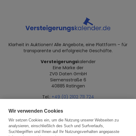
Klarheit in Auktionen! Alle Angebote, eine Plattform – für
transparente und erfolgreiche Geschäfte.
Versteigerungs
kalender
Eine Marke der
ZVG Daten GmbH
Siemensstraße 6
40885 Ratingen
Tel.:
+49 (0) 2102 711 724
Mail:
info@versteigerungskalender.de
Wir verwenden Cookies
Datenschutz
Impressum
Über uns
Wir setzen Cookies ein, um die Nutzung unserer Webseiten zu
analysieren, einschließlich des Such und Surfverlaufs,
Suchbegriffen und Ihnen auf Ihr Nutzungsverhalten angepasste