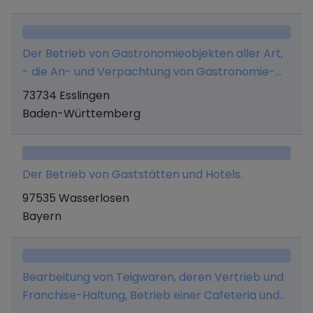
Der Betrieb von Gastronomieobjekten aller Art,
- die An- und Verpachtung von Gastronomie-
und Hotellerieobjekten, - die Durchführung und
73734 Esslingen
Vermittlung von Veranstaltungen aller Art, - die
Baden-Württemberg
Beteiligung an und die Geschäftsführung von
Unternehmen, welche im Gastronomie- und
Hotelleriegewerbe tätig sind, - die Verwaltung,
Der Betrieb von Gaststätten und Hotels.
Vermietung, Verpachtung vom Gastronomie-
97535 Wasserlosen
und Hotelleriegewerbe, - die Verwaltung
Bayern
eigenen Vermögens, - der Groß- und
Einzelhandel mit Getränken und sonstigen
Waren aller Art, die in Gastronomiebetrieben
zum Ausschank oder Verkauf gelangen, - die
Bearbeitung von Teigwaren, deren Vertrieb und
Herstellung und der Vertrieb von Speiseeisen im
Franchise-Haltung, Betrieb einer Cafeteria und
Groß- und Einzelhandel, - der Vertrieb von