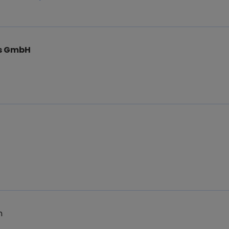
s GmbH
n