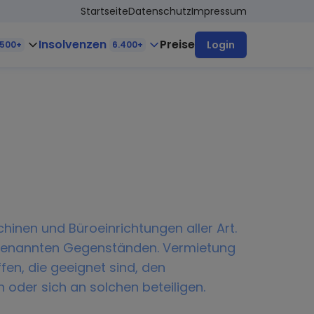
Startseite
Datenschutz
Impressum
Insolvenzen
Preise
Login
.500+
6.400+
hinen und Büroeinrichtungen aller Art.
 genannten Gegenständen. Vermietung
en, die geeignet sind, den
oder sich an solchen beteiligen.