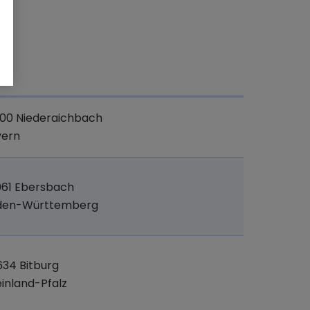
t
00 Niederaichbach
yern
061 Ebersbach
den-Württemberg
34 Bitburg
inland-Pfalz