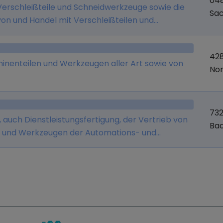
04
Verschleißteile und Schneidwerkzeuge sowie die
Sa
von und Handel mit Verschleißteilen und
42
hinenteilen und Werkzeugen aller Art sowie von
Nor
732
g, auch Dienstleistungsfertigung, der Vertrieb von
Ba
n und Werkzeugen der Automations- und
 der Vertrieb von Software zum Betrieb und der
nd Maschinen.