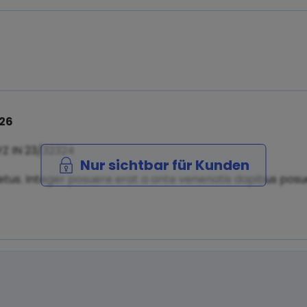
026
YZ IN 23/32324
Nur sichtbar für Kunden
tus. Integer posuere erat a ante venenatis dapibus posuer