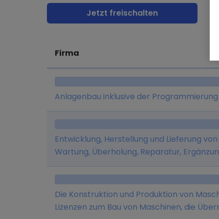
Jetzt freischalten
Firma
Anlagenbau inklusive der Programmierung 
Entwicklung, Herstellung und Lieferung vo
Wartung, Überholung, Reparatur, Ergänzu
(insbesondere Umsetzung) von elektrotec
mechanischen Anlagen c) Betreiben von An
Neben- und Hilfsleistungen an Betriebsstä
Die Konstruktion und Produktion von Masc
Maschinen jeder Art, f) Stahl- und Haustec
Lizenzen zum Bau von Maschinen, die Übe