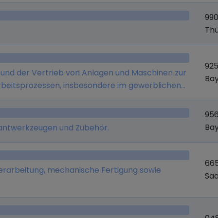
eren Unternehmen.
990
Thü
92
 und der Vertrieb von Anlagen und Maschinen zur
Ba
rbeitsprozessen, insbesondere im gewerblichen
956
Ba
mantwerkzeugen und Zubehör.
665
erarbeitung, mechanische Fertigung sowie
Saa