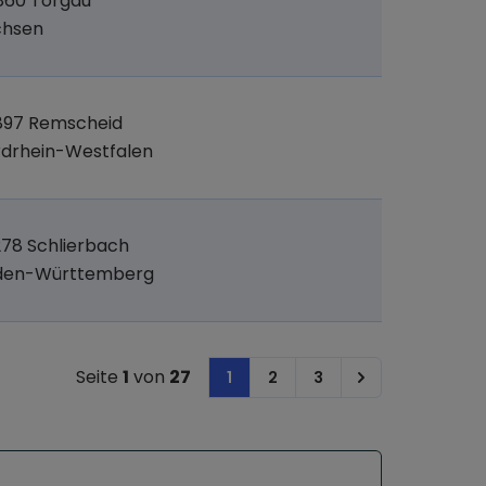
860 Torgau
chsen
897 Remscheid
drhein-Westfalen
78 Schlierbach
den-Württemberg
Seite
1
von
27
1
2
3
Next