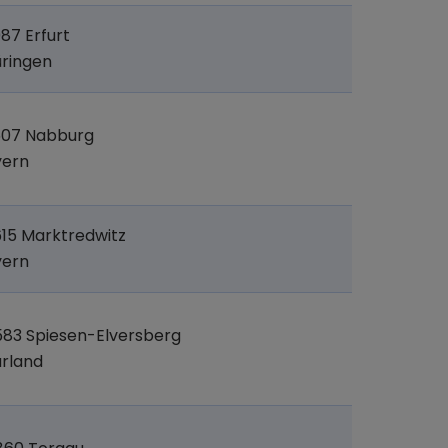
87 Erfurt
ringen
507 Nabburg
yern
15 Marktredwitz
yern
83 Spiesen-Elversberg
rland