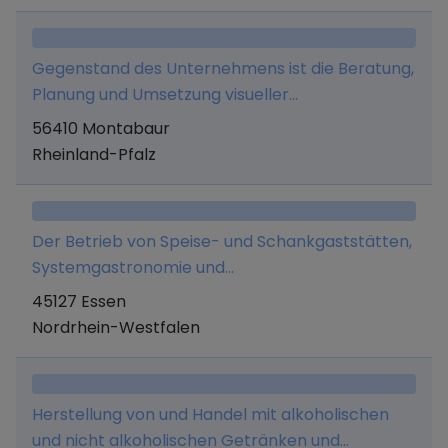
dienen, - die Veranstaltung von Schulungen
Rechts- und Steuerberatung).
sowie die Erbringung von Beratungsleistungen
Gegenstand des Unternehmens ist die Beratung,
für die Herstellung und den Vertrieb von
Planung und Umsetzung visueller
Speiseeisen.
Kommunikationsräume im Bereich Messe-
56410 Montabaur
Event-Design
Rheinland-Pfalz
Der Betrieb von Speise- und Schankgaststätten,
Systemgastronomie und
Gastronomiedienstleistungen.
45127 Essen
Nordrhein-Westfalen
Herstellung von und Handel mit alkoholischen
und nicht alkoholischen Getränken und