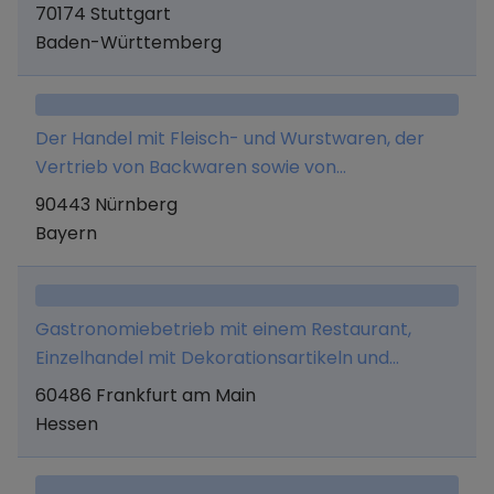
Verkauf von Cateringrechten, Betrieb eigener
70174 Stuttgart
Cateringstände, Presse- und Mediaplanung,
Baden-Württemberg
Stellung von Gastronomie- und
Verkaufspersonal sowie Vermittlung von allen
Gewerken und Dienstleistungen, die im
Der Handel mit Fleisch- und Wurstwaren, der
Zusammenhang mit dem Unternehmenszweck
Vertrieb von Backwaren sowie von
stehen. Des Weiteren den Vertrieb von
Lebensmitteln in Einzelhandelsgeschäften.
90443 Nürnberg
Merchandise und Beratungsdienstleistungen
Bayern
rund um das Thema finanzielle Bildung.
Gastronomiebetrieb mit einem Restaurant,
Einzelhandel mit Dekorationsartikeln und
Souvenirs, insbesondere Haushaltsprodukte
60486 Frankfurt am Main
(Besteck, Geschirr, usw)
Hessen