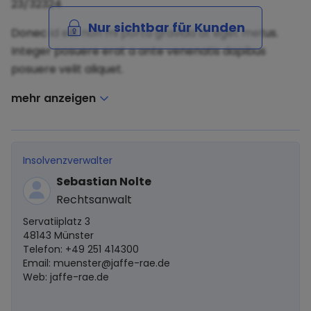
23/32324
Nur sichtbar für Kunden
Donec id elit non mi porta gravida at eget metus.
Integer posuere erat a ante venenatis dapibus
posuere velit aliquet.
mehr anzeigen
Insolvenzverwalter
Sebastian Nolte
Rechtsanwalt
Servatiiplatz 3
48143 Münster
Telefon: +49 251 414300
Email:
muenster@jaffe-rae.de
Web: jaffe-rae.de