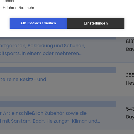
können.
Erfahren Sie mehr
181
Me
Einstellungen
Alle Cookies erlauben
81
portgeräten, Bekleidung und Schuhen,
Ba
lfsports, in einem oder mehreren
nd in dem ebenfalls vom Unternehmen
et.de).
355
ute reine Besitz- und
He
54
r Art einschließlich Zubehör sowie die
Ba
 mit Sanitär-, Bad-, Heizungs-, Klima- und
ch Zubehör sowie die Verarbeitung dieser Produkte,