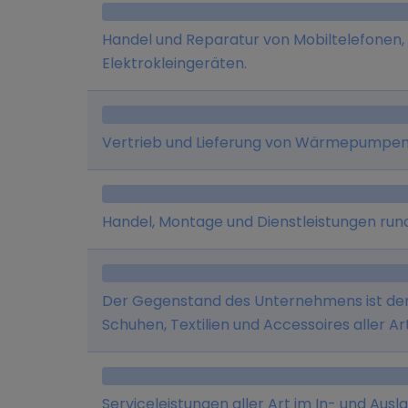
- der Handel mit Bad-, Wohn- und Tischacce
und die Entwicklung von EDV-Soft- und Ha
Handel und Reparatur von Mobiltelefonen,
Speditions-, Lager- und Frachtführergesch
Elektrokleingeräten.
sowie die Durchführung von Dienstleistunge
Betriebssicherheit/Arbeitsmedizin und tec
und Vertretung von Fliesen- und Sanitärart
Vertrieb und Lieferung von Wärmepumpe
Handel, Montage und Dienstleistungen rund
Der Gegenstand des Unternehmens ist der 
Schuhen, Textilien und Accessoires aller Art
Serviceleistungen aller Art im In- und Au