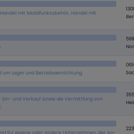
ssoires jeglicher Art, - der Vertrieb, der Handel
130
rdware sowie die Organisationsberatung, - das
 Handel mit Mobilfunkzubehör, Handel mit
Ber
äft im nationalen und internationalen Bereich
n in den Bereichen Logistik,
hnischem Einkauf, - die exklusive Repräsentation
599
ikelherstellern.
Nor
n
061
Sa
 um Lager und Betriebseinrichtung.
355
Ein- und Verkauf sowie die Vermittlung von
He
.
22
sland für eigene oder andere Unternehmen, der An-