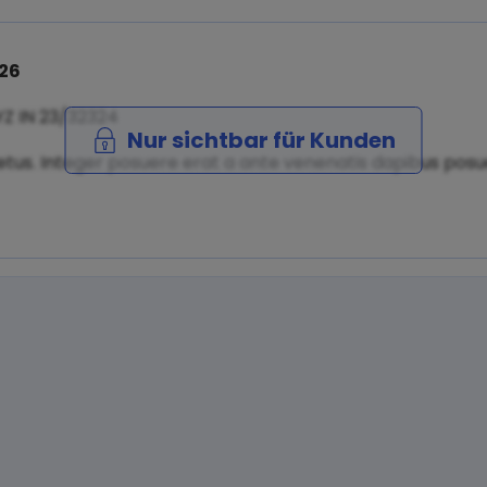
026
YZ IN 23/32324
Nur sichtbar für Kunden
tus. Integer posuere erat a ante venenatis dapibus posuer