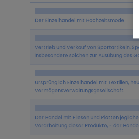
Der Einzelhandel mit Hochzeitsmode
Vertrieb und Verkauf von Sportartikeln, S
insbesondere solchen zur Ausübung des Go
Ladengeschäften im Großraum München u
betriebenen Online-Shop (www.mygolfoutl
Ursprünglich Einzelhandel mit Textilien, he
Vermögensverwaltungsgesellschaft.
Der Handel mit Fliesen und Platten jegliche
Verarbeitung dieser Produkte, - der Handel
Lüftungsartikeln jeglicher Art einschließli