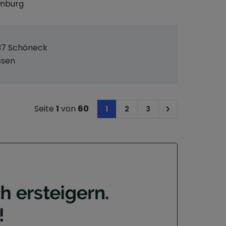
mburg
37 Schöneck
ssen
Seite
1
von
60
1
2
3
Next