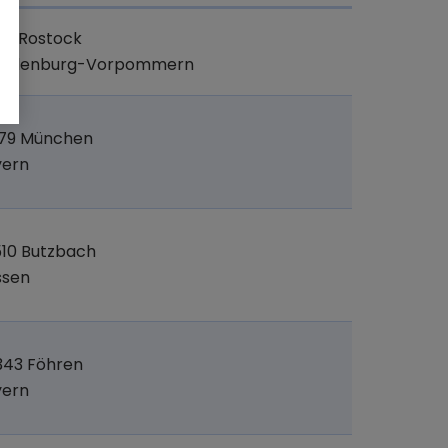
47 Rostock
cklenburg-Vorpommern
379 München
yern
10 Butzbach
ssen
343 Föhren
yern