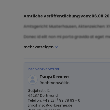
Amtliche Veröffentlichung vom: 06.08.2
Amtsgericht Musterhausen, Aktenzeichen: X
Donec id elit non mi porta gravida at eget me
mehr anzeigen
Insolvenzverwalter
Tanja Kreimer
Rechtsanwältin
Gutjahrstr. 12
44287 Dortmund
Telefon: +49 231 / 99 78 93 - 0
Email:
inso@ra-kreimer.de