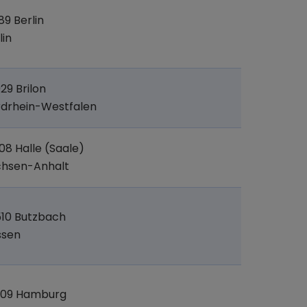
89 Berlin
lin
29 Brilon
drhein-Westfalen
08 Halle (Saale)
chsen-Anhalt
10 Butzbach
ssen
309 Hamburg