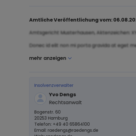
Amtliche Veröffentlichung vom: 06.08.2
Amtsgericht Musterhausen, Aktenzeichen: X
Donec id elit non mi porta gravida at eget me
mehr anzeigen
Insolvenzverwalter
Yvo Dengs
Rechtsanwalt
Bogenstr. 60
20253 Hamburg
Telefon: +49 40 65864100
Email:
raedengs@raedengs.de