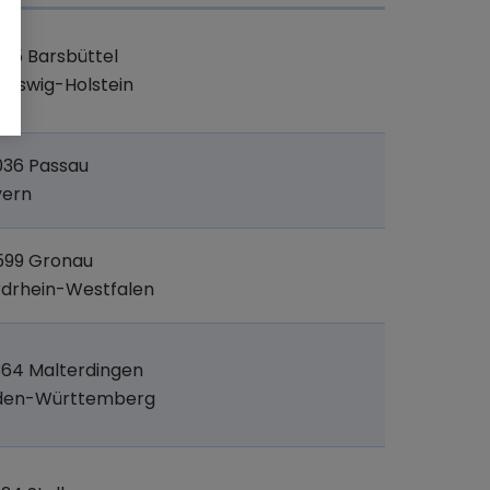
85 Barsbüttel
leswig-Holstein
036 Passau
yern
599 Gronau
drhein-Westfalen
64 Malterdingen
den-Württemberg