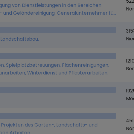
522
ngung von Dienstleistungen in den Bereichen
Nor
- und Geländereinigung, Generalunternehmer für
31
Ni
 Landschaftsbau.
121
, Spielplatzbetreuungen, Flächenreinigungen,
Ber
unarbeiten, Winterdienst und Pflasterarbeiten.
192
Me
451
 Projekten des Garten-, Landschafts- und
Nor
gen Arbeiten.