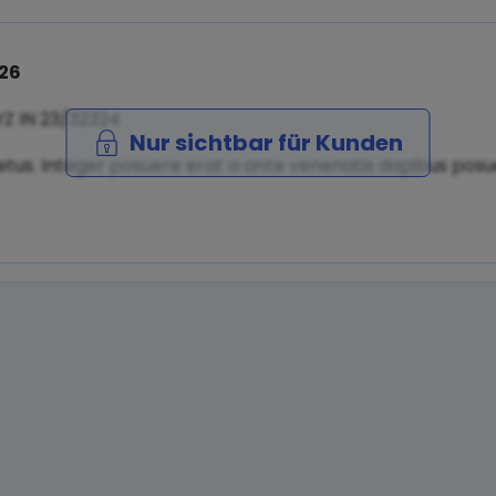
026
YZ IN 23/32324
Nur sichtbar für Kunden
tus. Integer posuere erat a ante venenatis dapibus posuer