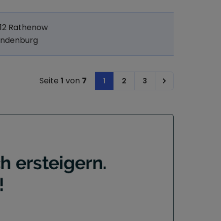
12 Rathenow
andenburg
Seite
1
von
7
1
2
3
Next