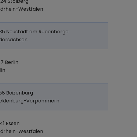
24 Stolberg
drhein-Westfalen
535 Neustadt am Rübenberge
edersachsen
07 Berlin
lin
58 Boizenburg
cklenburg-Vorpommern
41 Essen
drhein-Westfalen