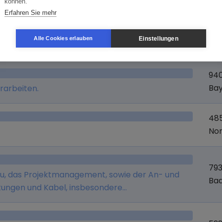
können.
Erfahren Sie mehr
228
ngen, Straßen- und Tiefbau, der Handel mit
Sch
Einstellungen
Alle Cookies erlauben
94
Ba
rarbeiten.
48
Nor
793
u, das Projektmanagement, sowie der An- und
Ba
itungen und Kabel, insbesondere
ung von Geräten und Maschinen.