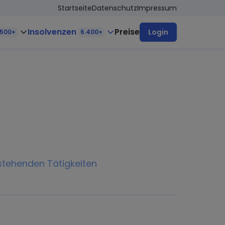
Startseite
Datenschutz
Impressum
Insolvenzen
Preise
Login
.500+
6.400+
stehenden Tätigkeiten