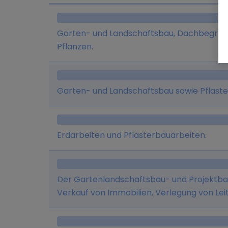
Garten- und Landschaftsbau, Dachbegrünu
Pflanzen.
Garten- und Landschaftsbau sowie Pflaste
Erdarbeiten und Pflasterbauarbeiten.
Der Gartenlandschaftsbau- und Projektba
Verkauf von Immobilien, Verlegung von Le
Glasfaserverlegung, Verkauf und Vermiet