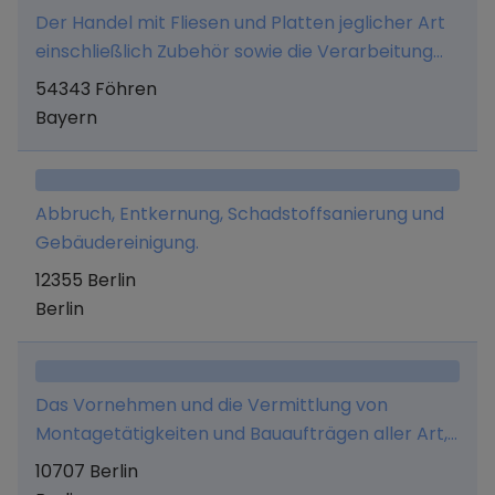
Der Handel mit Fliesen und Platten jeglicher Art
einschließlich Zubehör sowie die Verarbeitung
dieser Produkte, - der Handel mit Sanitär-, Bad-,
54343 Föhren
Heizungs-, Klima- und Lüftungsartikeln jeglicher
Bayern
Art einschließlich Zubehör sowie die
Verarbeitung dieser Produkte, - der Handel mit
Bad-, Wohn- und Tischaccessoires jeglicher Art,
Abbruch, Entkernung, Schadstoffsanierung und
- der Vertrieb, der Handel und die Entwicklung
Gebäudereinigung.
von EDV-Soft- und Hardware sowie die
12355 Berlin
Organisationsberatung, - das Speditions-,
Berlin
Lager- und Frachtführergeschäft im nationalen
und internationalen Bereich sowie die
Durchführung von Dienstleistungen in den
Bereichen Logistik,
Das Vornehmen und die Vermittlung von
Betriebssicherheit/Arbeitsmedizin und
Montagetätigkeiten und Bauaufträgen aller Art,
technischem Einkauf, - die exklusive
insbesondere im Zusammenhang mit Fenstern
10707 Berlin
Repräsentation und Vertretung von Fliesen- und
und Türen und Photovoltaikanlagen.