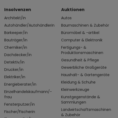
Insolvenzen
Auktionen
Architekt/in
Autos
Autohändler/Autohändlerin
Baumaschinen & Zubehör
Barkeeper/in
Büromöbel & -artikel
Bauträger/in
Computer & Elektronik
Chemiker/in
Fertigungs- &
Produktionsmaschinen
Dachdecker/in
Gesundheit & Pflege
Detektiv/in
Gewerbliche Großgeräte
Drucker/in
Haushalt- & Gartengeräte
Elektriker/in
Kleidung & Schuhe
Energieberater/in
Kleinwerkzeuge
Einzelhandelskaufmann/-
frau
Kunstgegenstände &
Sammlungen
Fensterputzer/in
Landwirtschaftsmaschinen
Fischer/Fischerin
& Zubehör