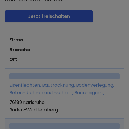
Jetzt freischalten
Firma
Branche
Ort
Eisenflechten, Bautrocknung, Bodenverlegung,
Beton- bohren und -schnitt, Baureinigung,
Einbau genormter Baufertigteile,
76189 Karlsruhe
Bauhilfsarbeiten, Entrümpelungs- und
Baden-Württemberg
Abrissarbeiten, Sanierungen.