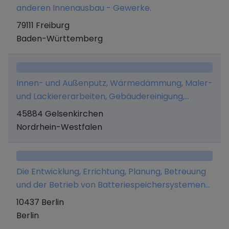
anderen Innenausbau - Gewerke.
79111 Freiburg
Baden-Württemberg
Innen- und Außenputz, Wärmedämmung, Maler-
und Lackiererarbeiten, Gebäudereinigung,
Trockenbau, Abbrucharbeiten und
45884 Gelsenkirchen
Rohbauarbeiten.
Nordrhein-Westfalen
Die Entwicklung, Errichtung, Planung, Betreuung
und der Betrieb von Batteriespeichersystemen
sowie damit im Zusammenhang stehender
10437 Berlin
Photovoltaikanlagen.
Berlin