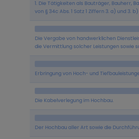
Schulungsteilnehmervermittlungen, Vertri
1. Die Tätigkeiten als Bauträger, Bauherr
und Baunebengewerbe sowie Provisionsabr
von § 34c Abs. 1 Satz 1 Ziffern 3. a) und 3.
Unternehmens der Betrieb einer Bauunte
Sanierung von Wohngebäuden auf eigene 
von Bauarbeiten aller Art und aller dam
Generalunternehmer sowie die Errichtung 
Maßnahmen, auch als Generealunternehm
Erwerb und die Veräußerung solcher Immo
Die Vergabe von handwerklichen Dienstle
Bauträger unter Einschaltung von einem
Hamburg. 2. Zu diesem Zweck darf die Ge
die Vermittlung solcher Leistungen sowie 
eigenen Arbeitskräften. Die Gesellschaft is
erwerben und veräußern.
sowohl zu Wohn- als auch zu gewerblichen
Generalunternehmer herzustellen, zu vertr
Erbringung von Hoch- und Tiefbauleistung
Die Kabelverlegung im Hochbau.
Der Hochbau aller Art sowie die Durchfüh