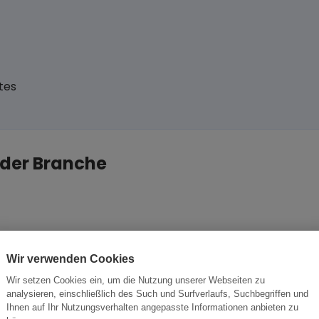
tes
 der Branche
tsbeziehung aufzubauen.
ese Chance nutzen sollten.
Wir verwenden Cookies
Wir setzen Cookies ein, um die Nutzung unserer Webseiten zu
analysieren, einschließlich des Such und Surfverlaufs, Suchbegriffen und
Ihnen auf Ihr Nutzungsverhalten angepasste Informationen anbieten zu