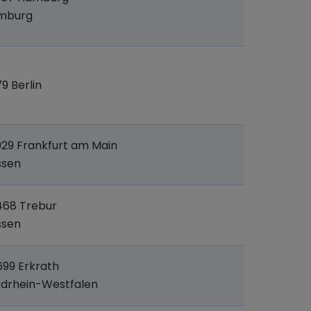
mburg
79 Berlin
29 Frankfurt am Main
ssen
468 Trebur
ssen
99 Erkrath
drhein-Westfalen