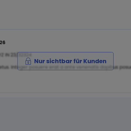
026
YZ IN 23/32324
Nur sichtbar für Kunden
tus. Integer posuere erat a ante venenatis dapibus posuer