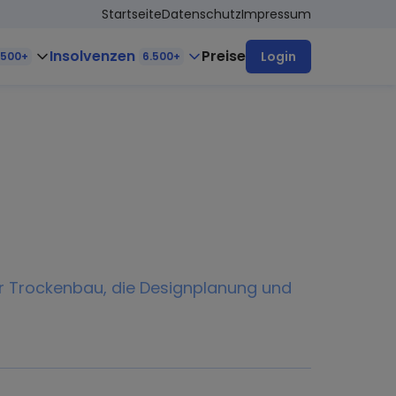
Startseite
Datenschutz
Impressum
Insolvenzen
Preise
Login
.500+
6.500+
r Trockenbau, die Designplanung und