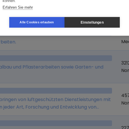
können.
Erfahren Sie mehr
Branche
Or
Einstellungen
Alle Cookies erlauben
22
Me
beiten.
321
albau und Pflasterarbeiten sowie Garten- und
Nor
457
ringen von luftgeschützten Dienstleistungen mit
Nor
eder Art, Forschung und Entwicklung von
en und der dazugehörigen Netzwerktechnologie
ngszwecken und Kooperationen, ferner
22