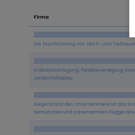
Firma
Die Durchführung von Hoch- und Tiefbauar
Erdkabelverlegung, Pipelineverlegung, Kan
Landschaftsbau.
Gegenstand des Unternehmens ist das Einb
bemannten und unbemannten Fluggeräten j
Rotorblattdesign und Computerprogramm
sowie der Handel mit Drohnen zu Forschu