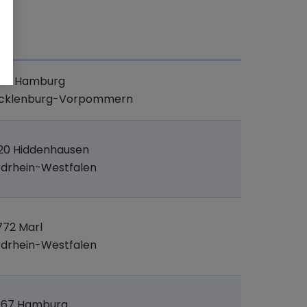
t
041 Hamburg
cklenburg-Vorpommern
20 Hiddenhausen
drhein-Westfalen
72 Marl
drhein-Westfalen
767 Hamburg