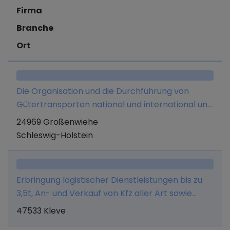
Firma
Branche
Ort
Die Organisation und die Durchführung von
Gütertransporten national und international und
Logistik.
24969 Großenwiehe
Schleswig-Holstein
Erbringung logistischer Dienstleistungen bis zu
3,5t, An- und Verkauf von Kfz aller Art sowie
Import und Export freier Güter und aller damit
47533 Kleve
jeweils im Zusammenhang stehender