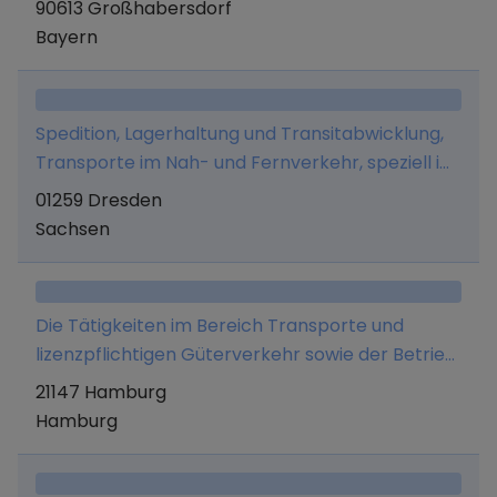
90613 Großhabersdorf
Bayern
Spedition, Lagerhaltung und Transitabwicklung,
Transporte im Nah- und Fernverkehr, speziell im
Frische- und Tiefkühlbereich sowie der
01259 Dresden
Verteilerverkehr für Lebensmittel im Groß- und
Sachsen
Einzelhandel und die Belieferung von
Krankenhäusern und Kantinen, wobei die
Abwicklung des Speditionsgeschäftes sowie die
Die Tätigkeiten im Bereich Transporte und
Transporte auch durch Subunternehmer
lizenzpflichtigen Güterverkehr sowie der Betrieb
durchgeführt werden.
von Tattoostudios und die Vornahme von
21147 Hamburg
Tätowierungen und alle damit
Hamburg
zusammenhängenden Tätigkeiten, der Verkauf
von Merchandise Artikeln, der Verkauf von