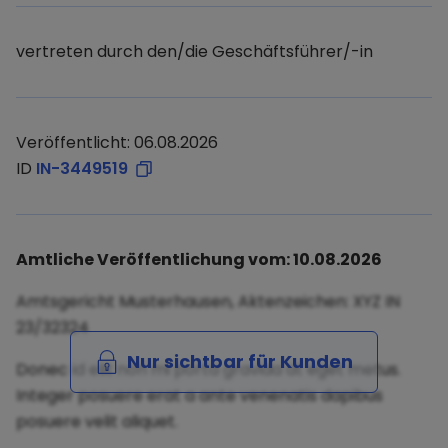
vertreten durch den/die Geschäftsführer/-in
Veröffentlicht: 06.08.2026
ID
IN-3449519
Amtliche Veröffentlichung vom: 10.08.2026
Amtsgericht Musterhausen, Aktenzeichen: XYZ IN
23/32324
Nur sichtbar für Kunden
Donec id elit non mi porta gravida at eget metus.
Integer posuere erat a ante venenatis dapibus
posuere velit aliquet.