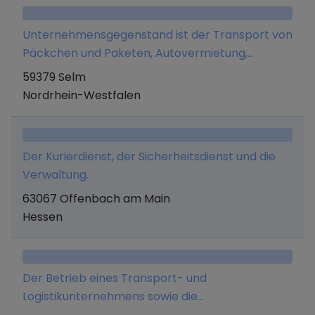
Tätigkeiten
Unternehmensgegenstand ist der Transport von
Päckchen und Paketen, Autovermietung,
Autoaufbereitung, Aufstellen von
59379 Selm
Elektrokleingeräten (steckerfertiges
Nordrhein-Westfalen
Anschließen), Smartphone- und PC-
Reparaturen sowie der Onlinehandel mit
sonstigen Gütern.
Der Kurierdienst, der Sicherheitsdienst und die
Verwaltung.
63067 Offenbach am Main
Hessen
Der Betrieb eines Transport- und
Logistikunternehmens sowie die
Fahrzeugvermietung an Selbstfahrer.