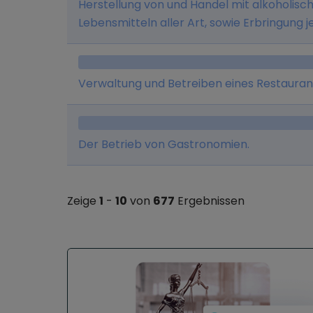
Herstellung von und Handel mit alkoholisc
Lebensmitteln aller Art, sowie Erbringung j
Geschäftszweck im Zusammenhang stehen
Werbeagentur und Erwerb, Halten und Ve
Verwaltung und Betreiben eines Restauran
Der Betrieb von Gastronomien.
Zeige
1
-
10
von
677
Ergebnissen