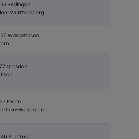
34 Esslingen
den-Württemberg
535 Wasserlosen
yern
77 Dresden
chsen
27 Essen
drhein-Westfalen
46 Bad Tölz