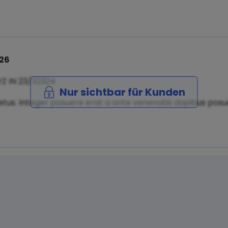
026
YZ IN 23/32324
Nur sichtbar für Kunden
tus. Integer posuere erat a ante venenatis dapibus posuer