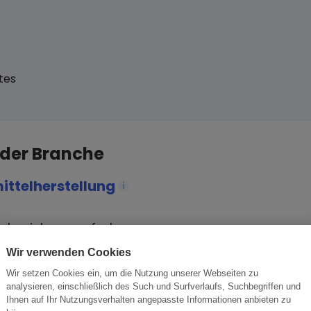
tes
 der Branche
ittelherstellung
i
tsbeziehung aufzubauen.
ese Chance nutzen sollten.
Wir verwenden Cookies
Wir setzen Cookies ein, um die Nutzung unserer Webseiten zu
analysieren, einschließlich des Such und Surfverlaufs, Suchbegriffen und
Ihnen auf Ihr Nutzungsverhalten angepasste Informationen anbieten zu