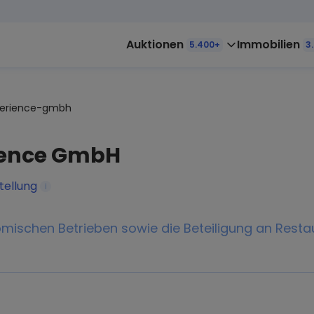
Auktionen
Immobilien
5.400+
3
erience-gmbh
ience GmbH
tellung
i
mischen Betrieben sowie die Beteiligung an Resta