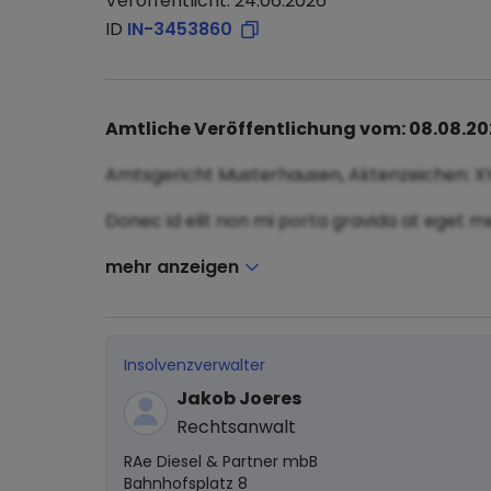
Veröffentlicht: 24.06.2026
ID
IN-3453860
Amtliche Veröffentlichung vom: 08.08.2
Amtsgericht Musterhausen, Aktenzeichen: X
Donec id elit non mi porta gravida at eget me
mehr anzeigen
Insolvenzverwalter
Jakob Joeres
Rechtsanwalt
RAe Diesel & Partner mbB
Bahnhofsplatz 8