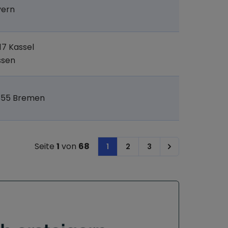
yern
17 Kassel
ssen
355 Bremen
Seite
1
von
68
1
2
3
Next