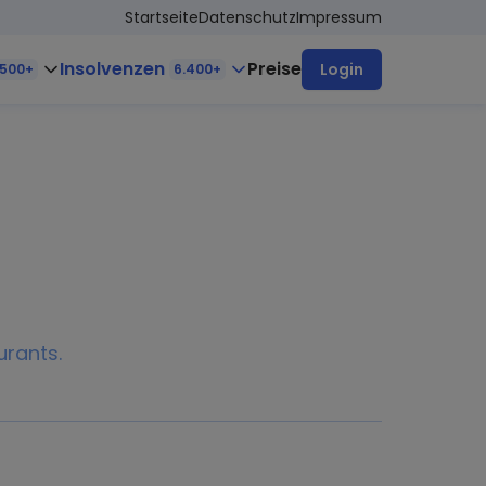
Startseite
Datenschutz
Impressum
Insolvenzen
Preise
Login
.500+
6.400+
urants.