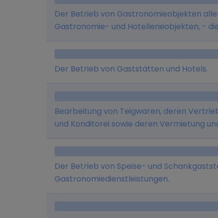
Der Betrieb von Gastronomieobjekten aller
Gastronomie- und Hotellerieobjekten, - d
Veranstaltungen aller Art, - die Beteilig
welche im Gastronomie- und Hotelleriegewe
Verpachtung vom Gastronomie- und Hotell
Der Betrieb von Gaststätten und Hotels.
Vermögens, - der Groß- und Einzelhandel m
in Gastronomiebetrieben zum Ausschank od
Vertrieb von Speiseeisen im Groß- und Ein
Bearbeitung von Teigwaren, deren Vertrieb
sonstigen Gegenständen, die der Herstellu
und Konditorei sowie deren Vermietung un
die Veranstaltung von Schulungen sowie di
Beratungsleistungen (mit Ausnahme der R
Herstellung und den Vertrieb von Speiseeis
Der Betrieb von Speise- und Schankgasts
Gastronomiedienstleistungen.