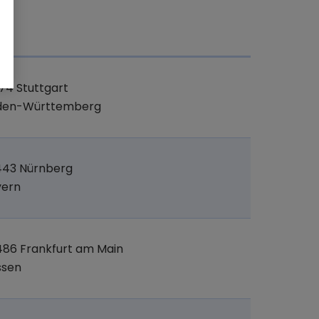
t
74 Stuttgart
den-Württemberg
443 Nürnberg
yern
86 Frankfurt am Main
ssen