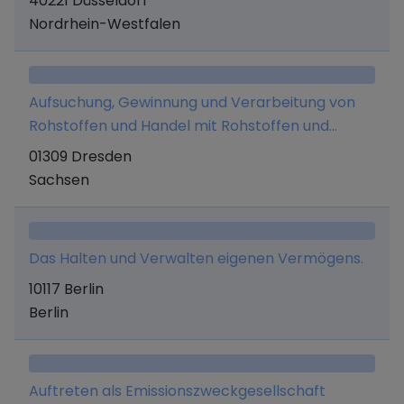
40221 Düsseldorf
und Veräußern von Beteiligungen aller Art.
Nordrhein-Westfalen
Aufsuchung, Gewinnung und Verarbeitung von
Rohstoffen und Handel mit Rohstoffen und
daraus entstehenden Erzeugnissen sowie
01309 Dresden
Edelmetallhandel; Erwerb, Halten und Verwalten
Sachsen
von Beteiligungen an anderen Gesellschaften,
gleich welcher Rechtsform sowie des eigenen
Vermögens; An- und Verkauf von Anlagegütern,
Das Halten und Verwalten eigenen Vermögens.
Grundstücken und Immobilien sowie deren
10117 Berlin
Vermietung; Erbringung von Dienstleistungen, die
Berlin
direkt oder indirekt mit dem Kauf, Verkauf oder
Beteiligung von Rechtsträgern im
Wirtschaftsleben zusammenhängen.
Auftreten als Emissionszweckgesellschaft