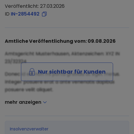
Veröffentlicht: 27.03.2026
ID
IN-2854492
Amtliche Veröffentlichung vom: 09.08.2026
Amtsgericht Musterhausen, Aktenzeichen: XYZ IN
23/32324
Nur sichtbar für Kunden
Donec id elit non mi porta gravida at eget metus.
Integer posuere erat a ante venenatis dapibus
posuere velit aliquet.
mehr anzeigen
Insolvenzverwalter