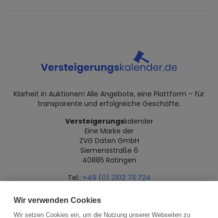
Klarheit in Auktionen! Alle Angebote, eine Plattform – für
transparente und erfolgreiche Geschäfte.
Versteigerungs
kalender
Eine Marke der
ZVG Daten GmbH
Siemensstraße 6
40885 Ratingen
Tel.:
+49 (0) 2102 711 724
Mail:
info@versteigerungskalender.de
Wir verwenden Cookies
Datenschutz
Impressum
Über uns
Wir setzen Cookies ein, um die Nutzung unserer Webseiten zu