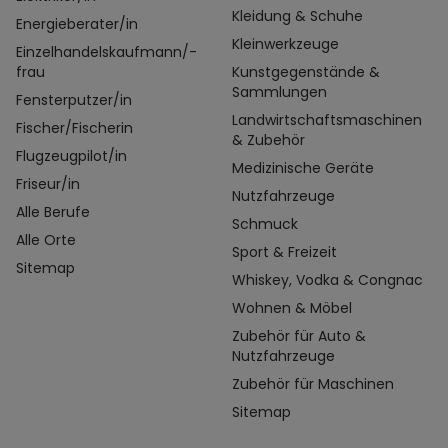
Kleidung & Schuhe
Energieberater/in
Kleinwerkzeuge
Einzelhandelskaufmann/-
frau
Kunstgegenstände &
Sammlungen
Fensterputzer/in
Landwirtschaftsmaschinen
Fischer/Fischerin
& Zubehör
Flugzeugpilot/in
Medizinische Geräte
Friseur/in
Nutzfahrzeuge
Alle Berufe
Schmuck
Alle Orte
Sport & Freizeit
Sitemap
Whiskey, Vodka & Congnac
Wohnen & Möbel
Zubehör für Auto &
Nutzfahrzeuge
Zubehör für Maschinen
Sitemap