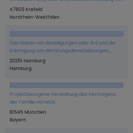
Management- und Beratungsleistungen;
47803 Krefeld
Verwaltungs- und
Nordrhein-Westfalen
Generalunternehmerleistungen im Bereich Real
Estate.
Das Halten von Beteiligungen aller Art und die
Erbringung von Beratungsdienstleistungen,
insbesondere im Bereich erneuerbarer Energien,
20251 Hamburg
im eigenen Namen und auf eigene Rechnung.
Hamburg
Projektbezogene Verwaltung des Vermögens
der Familie Hörwick.
81545 München
Bayern