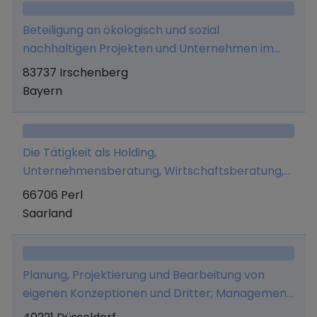
Beteiligung an ökologisch und sozial
nachhaltigen Projekten und Unternehmen im
eigenen Namen und auf eigene Rechnung sowie
83737 Irschenberg
die Verwaltung von Marken und Patenten
Bayern
Die Tätigkeit als Holding,
Unternehmensberatung, Wirtschaftsberatung,
Verwaltung eigenen Vermögens, Marketing und
66706 Perl
Managementaufgaben.
Saarland
Planung, Projektierung und Bearbeitung von
eigenen Konzeptionen und Dritter; Management
und Beratungsdienstleistungen, sowie das Halten