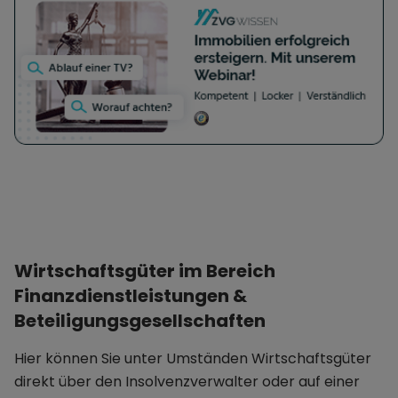
Gesellschaften, insbesondere als Führungs-
oder Funktionsholding, sowie der Erwerb und die
Verwaltung von Immobilien. (2) Die Gesellschaft
ist berechtigt, Unternehmen jeder Art zu
errichten, zu erwerben oder zu pachten oder
sich an solchen in jeder Form zu beteiligen sowie
alle damit zusammenhängenden Geschäfte und
Handlungen vorzunehmen, soweit sie zur
Erreichung des Geschäftszwecks als dienlich
erscheinen oder die Unternehmungen der
Gesellschaft zu fördern geeignet sind. Sie kann
Wirtschaftsgüter im Bereich
Zweigniederlassungen errichten.
Finanzdienstleistungen &
Beteiligungsgesellschaften
Hier können Sie unter Umständen Wirtschaftsgüter
direkt über den Insolvenzverwalter oder auf einer