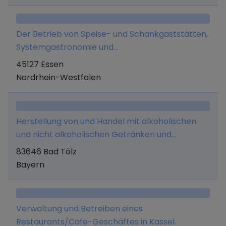
dienen, - die Veranstaltung von Schulungen
Rechts- und Steuerberatung).
sowie die Erbringung von Beratungsleistungen
Der Betrieb von Speise- und Schankgaststätten,
für die Herstellung und den Vertrieb von
Systemgastronomie und
Speiseeisen.
Gastronomiedienstleistungen.
45127 Essen
Nordrhein-Westfalen
Herstellung von und Handel mit alkoholischen
und nicht alkoholischen Getränken und
Lebensmitteln aller Art, sowie Erbringung
83646 Bad Tölz
jeglicher Dienstleistungen, die mit diesem
Bayern
Geschäftszweck im Zusammenhang stehen,
Unternehmensberatung, Betrieb einer
Werbeagentur und Erwerb, Halten und
Verwaltung und Betreiben eines
Verwaltung von Unternehmensbeteiligungen.
Restaurants/Cafe-Geschäftes in Kassel.