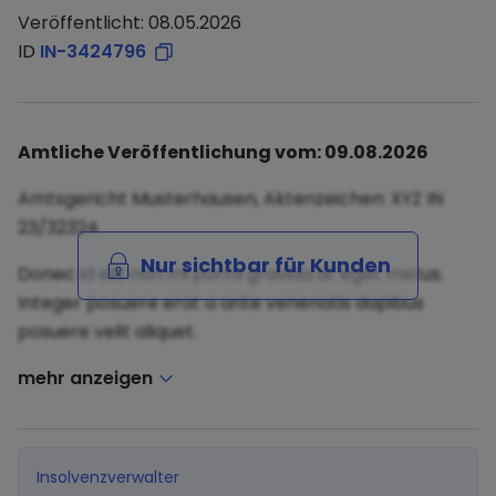
Veröffentlicht: 08.05.2026
ID
IN-3424796
Amtliche Veröffentlichung vom: 09.08.2026
Amtsgericht Musterhausen, Aktenzeichen: XYZ IN
23/32324
Nur sichtbar für Kunden
Donec id elit non mi porta gravida at eget metus.
Integer posuere erat a ante venenatis dapibus
posuere velit aliquet.
mehr anzeigen
Insolvenzverwalter