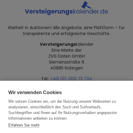
Klarheit in Auktionen! Alle Angebote, eine Plattform – für
transparente und erfolgreiche Geschäfte.
Versteigerungs
kalender
Eine Marke der
ZVG Daten GmbH
Siemensstraße 6
40885 Ratingen
Tel.:
+49 (0) 2102 711 724
Mail:
info@versteigerungskalender.de
Wir verwenden Cookies
Datenschutz
Impressum
Über uns
Wir setzen Cookies ein, um die Nutzung unserer Webseiten zu
analysieren, einschließlich des Such und Surfverlaufs,
Suchbegriffen und Ihnen auf Ihr Nutzungsverhalten angepasste
Informationen anbieten zu können.
Erfahren Sie mehr