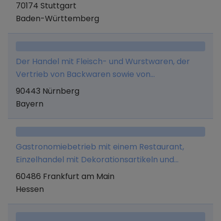
Verkauf von Cateringrechten, Betrieb eigener
70174 Stuttgart
Cateringstände, Presse- und Mediaplanung,
Baden-Württemberg
Stellung von Gastronomie- und
Verkaufspersonal sowie Vermittlung von allen
Gewerken und Dienstleistungen, die im
Der Handel mit Fleisch- und Wurstwaren, der
Zusammenhang mit dem Unternehmenszweck
Vertrieb von Backwaren sowie von
stehen. Des Weiteren den Vertrieb von
Lebensmitteln in Einzelhandelsgeschäften.
90443 Nürnberg
Merchandise und Beratungsdienstleistungen
Bayern
rund um das Thema finanzielle Bildung.
Gastronomiebetrieb mit einem Restaurant,
Einzelhandel mit Dekorationsartikeln und
Souvenirs, insbesondere Haushaltsprodukte
60486 Frankfurt am Main
(Besteck, Geschirr, usw)
Hessen