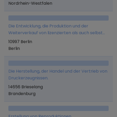
sowie die Durchführung von fachbezogenen
Nordrhein-Westfalen
Veranstaltungen und Schulungen.
Die Entwicklung, die Produktion und der
Weiterverkauf von lizenzierten als auch selbst
entwickelten Kunstauflagen sowie Unikaten.
10997 Berlin
Darüber hinaus produziert die Firma für Künstler
Berlin
Projekte und Shows.
Die Herstellung, der Handel und der Vertrieb von
Druckerzeugnissen.
14656 Brieselang
Brandenburg
Erstellung von Reproduktionen,