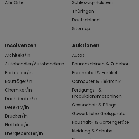
Alle Orte
Schleswig-Holstein
Thüringen
Deutschland
Sitemap
Insolvenzen
Auktionen
Architekt/in
Autos
Autohändler/Autohändlerin
Baumaschinen & Zubehör
Barkeeper/in
Büromöbel & -artikel
Bauträger/in
Computer & Elektronik
Chemiker/in
Fertigungs- &
Produktionsmaschinen
Dachdecker/in
Gesundheit & Pflege
Detektiv/in
Gewerbliche Großgeräte
Drucker/in
Haushalt- & Gartengeräte
Elektriker/in
Kleidung & Schuhe
Energieberater/in