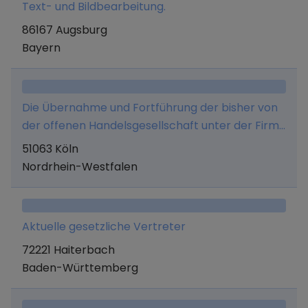
Text- und Bildbearbeitung.
86167 Augsburg
Bayern
Die Übernahme und Fortführung der bisher von
der offenen Handelsgesellschaft unter der Firma
Josef Stollenwerk betriebenen Druckerei. Sie
51063 Köln
wird zu diesem Zweck das Betriebsvermögen,
Nordrhein-Westfalen
mit Ausnahme des Grundstückes und der
Aufbauten von der Firma Josef Stollenwerk
erwerben und die entsprechenden
Aktuelle gesetzliche Vertreter
Verbindlichkeit übernehmen. Sofern die Aktiva
72221 Haiterbach
die Passiva übersteigen, wird der Kaufpreis aus
Baden-Württemberg
künftigen Gewinnen bezahlt.