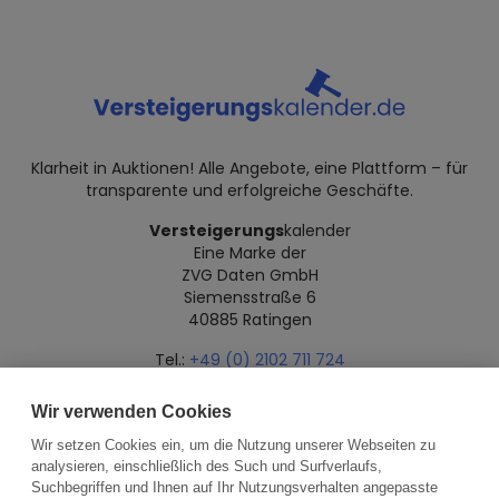
Klarheit in Auktionen! Alle Angebote, eine Plattform – für
transparente und erfolgreiche Geschäfte.
Versteigerungs
kalender
Eine Marke der
ZVG Daten GmbH
Siemensstraße 6
40885 Ratingen
Tel.:
+49 (0) 2102 711 724
Mail:
info@versteigerungskalender.de
Wir verwenden Cookies
Datenschutz
Impressum
Über uns
Wir setzen Cookies ein, um die Nutzung unserer Webseiten zu
analysieren, einschließlich des Such und Surfverlaufs,
Suchbegriffen und Ihnen auf Ihr Nutzungsverhalten angepasste