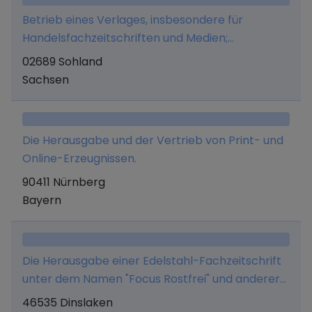
Betrieb eines Verlages, insbesondere für
Handelsfachzeitschriften und Medien;
Fachmedien: KEYSALE (Fachmagazin für
02689 Sohland
Führungskräfte und Einkäufer in
Sachsen
Drogeriemärkten, Parfümerien, Kauf- &
Warenhäusern und Apotheken); KEYSALE INSIDER
(Jahrbuch des deutschen Drogeriemarkt-,
Die Herausgabe und der Vertrieb von Print- und
Parfümerie, Kauf- & Warenhäuser- und
Online-Erzeugnissen.
Apotheken-Sektors); KEYSALE KABINE
90411 Nürnberg
(Fachmagazin für Beauty-Professionals - rund
Bayern
um die Kosmetikkabine);
Die Herausgabe einer Edelstahl-Fachzeitschrift
unter dem Namen "Focus Rostfrei" und anderer
Publikationen auf dem Gebiet des Edelstahles,
46535 Dinslaken