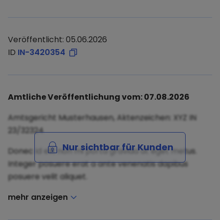
Veröffentlicht: 05.06.2026
ID
IN-3420354
Amtliche Veröffentlichung vom: 07.08.2026
Amtsgericht Musterhausen, Aktenzeichen: XYZ IN
23/32324
Nur sichtbar für Kunden
Donec id elit non mi porta gravida at eget metus.
Integer posuere erat a ante venenatis dapibus
posuere velit aliquet.
mehr anzeigen