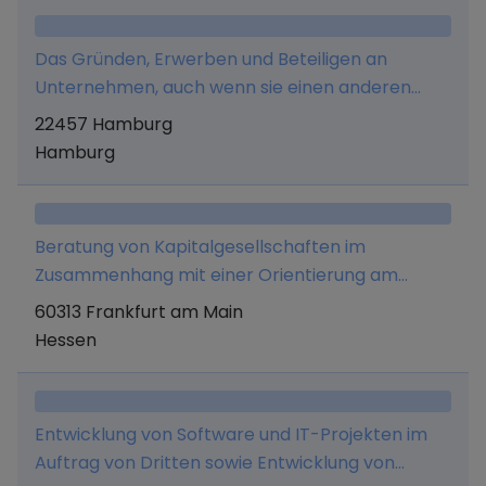
Organisation und Ablage von
Geschäftsvorgängen, Training im
Das Gründen, Erwerben und Beteiligen an
Unternehmensbereich, sonstige Administration
Unternehmen, auch wenn sie einen anderen
Unternehmensgegenstand haben, ebenso wie
22457 Hamburg
die Übernahme der Geschäftsführung und
Hamburg
Verwaltung solcher Unternehmen sowie das
Abschließen von Unternehmensverträgen.
Ferner ist die Gesellschaft berechtigt,
Beratung von Kapitalgesellschaften im
Dienstleistungen für verbundene Unternehmen
Zusammenhang mit einer Orientierung am
zu erbringen - insbesondere in den Bereichen
Aktienmarkt, insbesondere Erbringung von
60313 Frankfurt am Main
Management, Personal, Marketing, Controlling,
Presse, Marketing-und Agenturleistungen.
Hessen
IT, Verwaltung und strategische Entwicklung.
Außerdem werden Mittel eingeworben, um
Unternehmensbeteiligungen, verzinsliche
Wertpapiere oder Immobilien im In- und Ausland
Entwicklung von Software und IT-Projekten im
zu erwerben
Auftrag von Dritten sowie Entwicklung von