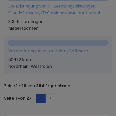
von Onlineportalen und Onlineservices.
Die Erbringung von IT-Beratungsleistungen,
Cloud-Services, IT-Services sowie der Handel
von Hard- und Software.
30916 Isernhagen
Niedersachsen
Vermarktung selbsterstellter Software.
50672 Köln
Nordrhein-Westfalen
Zeige
1
-
10
von
264
Ergebnissen
Seite
1
von
27
1
Next