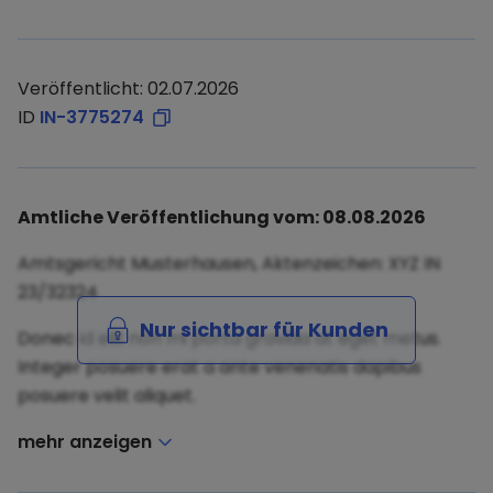
Veröffentlicht: 02.07.2026
ID
IN-3775274
Amtliche Veröffentlichung vom: 08.08.2026
Amtsgericht Musterhausen, Aktenzeichen: XYZ IN
23/32324
Nur sichtbar für Kunden
Donec id elit non mi porta gravida at eget metus.
Integer posuere erat a ante venenatis dapibus
posuere velit aliquet.
mehr anzeigen