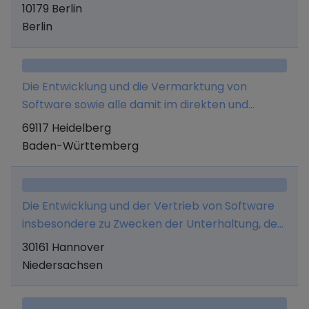
eigenen Produkten sowie deren Vermarktung
10179 Berlin
und alle damit verbundenen Leistungen
Berlin
Die Entwicklung und die Vermarktung von
Software sowie alle damit im direkten und
indirekten Zusammenhang stehenden
69117 Heidelberg
Tätigkeiten, insbesondere die Erbringung von
Baden-Württemberg
ergänzenden Beratungsleistungen.
Die Entwicklung und der Vertrieb von Software
insbesondere zu Zwecken der Unterhaltung, der
PR und Werbung, sowie die Entwicklung und der
30161 Hannover
Vertrieb von Computerspielen und anderen
Niedersachsen
Softwareprodukten für Online- und Offline-
Vermarktungsplattformen sowie der Betrieb