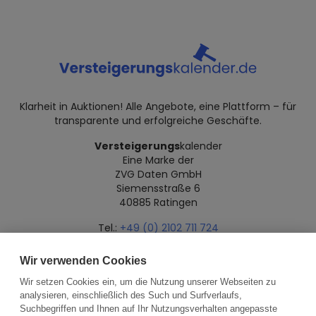
Klarheit in Auktionen! Alle Angebote, eine Plattform – für
transparente und erfolgreiche Geschäfte.
Versteigerungs
kalender
Eine Marke der
ZVG Daten GmbH
Siemensstraße 6
40885 Ratingen
Tel.:
+49 (0) 2102 711 724
Mail:
info@versteigerungskalender.de
Wir verwenden Cookies
Datenschutz
Impressum
Über uns
Wir setzen Cookies ein, um die Nutzung unserer Webseiten zu
analysieren, einschließlich des Such und Surfverlaufs,
Suchbegriffen und Ihnen auf Ihr Nutzungsverhalten angepasste