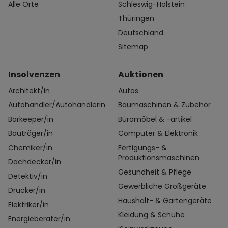
Alle Orte
Schleswig-Holstein
Thüringen
Deutschland
Sitemap
Insolvenzen
Auktionen
Architekt/in
Autos
Autohändler/Autohändlerin
Baumaschinen & Zubehör
Barkeeper/in
Büromöbel & -artikel
Bauträger/in
Computer & Elektronik
Chemiker/in
Fertigungs- &
Produktionsmaschinen
Dachdecker/in
Gesundheit & Pflege
Detektiv/in
Gewerbliche Großgeräte
Drucker/in
Haushalt- & Gartengeräte
Elektriker/in
Kleidung & Schuhe
Energieberater/in