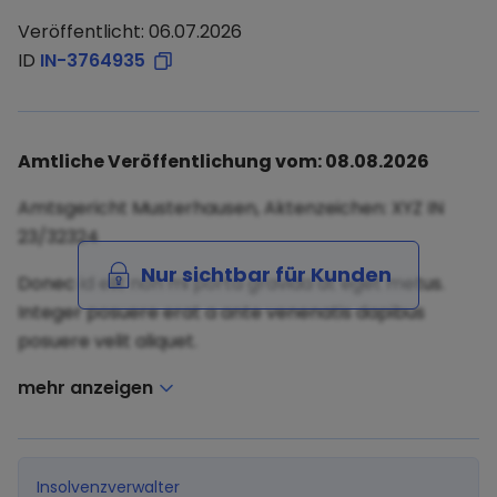
Veröffentlicht: 06.07.2026
ID
IN-3764935
Amtliche Veröffentlichung vom: 08.08.2026
Amtsgericht Musterhausen, Aktenzeichen: XYZ IN
23/32324
Nur sichtbar für Kunden
Donec id elit non mi porta gravida at eget metus.
Integer posuere erat a ante venenatis dapibus
posuere velit aliquet.
mehr anzeigen
Insolvenzverwalter