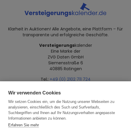
Klarheit in Auktionen! Alle Angebote, eine Plattform – für
transparente und erfolgreiche Geschäfte.
Versteigerungs
kalender
Eine Marke der
ZVG Daten GmbH
Siemensstraße 6
40885 Ratingen
Tel.:
+49 (0) 2102 711 724
Mail:
info@versteigerungskalender.de
Wir verwenden Cookies
Datenschutz
Impressum
Über uns
Wir setzen Cookies ein, um die Nutzung unserer Webseiten zu
analysieren, einschließlich des Such und Surfverlaufs,
Suchbegriffen und Ihnen auf Ihr Nutzungsverhalten angepasste
Informationen anbieten zu können.
Erfahren Sie mehr