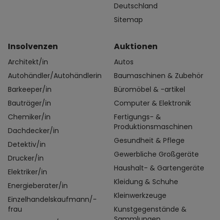
Deutschland
Sitemap
Insolvenzen
Auktionen
Architekt/in
Autos
Autohändler/Autohändlerin
Baumaschinen & Zubehör
Barkeeper/in
Büromöbel & -artikel
Bauträger/in
Computer & Elektronik
Chemiker/in
Fertigungs- &
Produktionsmaschinen
Dachdecker/in
Gesundheit & Pflege
Detektiv/in
Gewerbliche Großgeräte
Drucker/in
Haushalt- & Gartengeräte
Elektriker/in
Kleidung & Schuhe
Energieberater/in
Kleinwerkzeuge
Einzelhandelskaufmann/-
frau
Kunstgegenstände &
Sammlungen