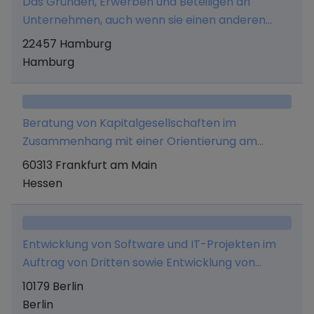
Das Gründen, Erwerben und Beteiligen an
Unternehmensbereich, sonstige Administration
Unternehmen, auch wenn sie einen anderen
Unternehmensgegenstand haben, ebenso wie
22457 Hamburg
die Übernahme der Geschäftsführung und
Hamburg
Verwaltung solcher Unternehmen sowie das
Abschließen von Unternehmensverträgen.
Ferner ist die Gesellschaft berechtigt,
Beratung von Kapitalgesellschaften im
Dienstleistungen für verbundene Unternehmen
Zusammenhang mit einer Orientierung am
zu erbringen - insbesondere in den Bereichen
Aktienmarkt, insbesondere Erbringung von
60313 Frankfurt am Main
Management, Personal, Marketing, Controlling,
Presse, Marketing-und Agenturleistungen.
Hessen
IT, Verwaltung und strategische Entwicklung.
Außerdem werden Mittel eingeworben, um
Unternehmensbeteiligungen, verzinsliche
Wertpapiere oder Immobilien im In- und Ausland
Entwicklung von Software und IT-Projekten im
zu erwerben
Auftrag von Dritten sowie Entwicklung von
eigenen Produkten sowie deren Vermarktung
10179 Berlin
und alle damit verbundenen Leistungen
Berlin