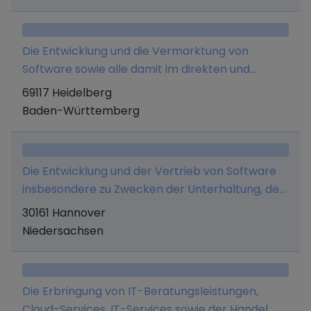
Die Entwicklung und die Vermarktung von
Software sowie alle damit im direkten und
indirekten Zusammenhang stehenden
69117 Heidelberg
Tätigkeiten, insbesondere die Erbringung von
Baden-Württemberg
ergänzenden Beratungsleistungen.
Die Entwicklung und der Vertrieb von Software
insbesondere zu Zwecken der Unterhaltung, der
PR und Werbung, sowie die Entwicklung und der
30161 Hannover
Vertrieb von Computerspielen und anderen
Niedersachsen
Softwareprodukten für Online- und Offline-
Vermarktungsplattformen sowie der Betrieb
von Onlineportalen und Onlineservices.
Die Erbringung von IT-Beratungsleistungen,
Cloud-Services, IT-Services sowie der Handel