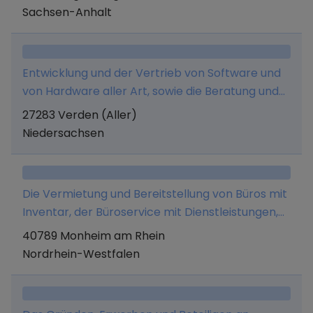
Sachsen-Anhalt
Entwicklung und der Vertrieb von Software und
von Hardware aller Art, sowie die Beratung und
Schulung.
27283 Verden (Aller)
Niedersachsen
Die Vermietung und Bereitstellung von Büros mit
Inventar, der Büroservice mit Dienstleistungen,
die im Zusammenhang mit einem Bürobetrieb
40789 Monheim am Rhein
anfallen, der Buchungs- und Kontierungsservice
Nordrhein-Westfalen
ohne Beratung, Übersetzungsservice,
Organisation und Ablage von
Geschäftsvorgängen, Training im