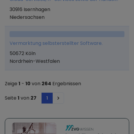
von Hard- und Software.
30916 Isernhagen
Niedersachsen
Vermarktung selbsterstellter Software.
50672 Köln
Nordrhein-Westfalen
Zeige
1
-
10
von
264
Ergebnissen
Seite
1
von
27
1
Next