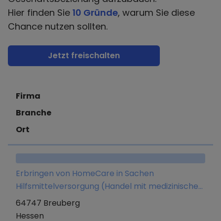
Hier finden Sie
10 Gründe
, warum Sie diese
Chance nutzen sollten.
Jetzt freischalten
Firma
Branche
Ort
Erbringen von HomeCare in Sachen
Hilfsmittelversorgung (Handel mit medizinischen
Produkten, Heil- und Hilfsmittel für die
64747 Breuberg
ambulante und stationäre Pflege sowie
Hessen