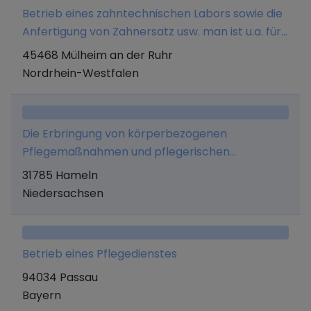
Betrieb eines zahntechnischen Labors sowie die
Anfertigung von Zahnersatz usw. man ist u.a. für
örtliche Zahnärzte beschäftigt
45468 Mülheim an der Ruhr
Nordrhein-Westfalen
Die Erbringung von körperbezogenen
Pflegemaßnahmen und pflegerischen
Betreuungsmaßnahmen für Menschen, die
31785 Hameln
aufgrund von Alter, Krankheit oder Behinderung
Niedersachsen
Hilfe im Alltag benötigen.
Betrieb eines Pflegedienstes
94034 Passau
Bayern