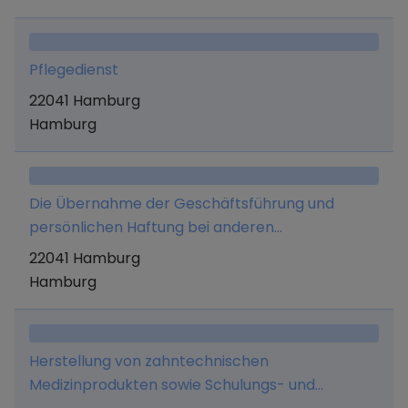
Sprechstunden- und Praxisbedarf für Arzte),
Wundversorgung sowie Schmerzberatung und
Entlastungsleistungen und Unterstützung im
Pflegedienst
Alltag nach SGB Xl.
22041 Hamburg
Hamburg
Die Übernahme der Geschäftsführung und
persönlichen Haftung bei anderen
Gesellschaften, insbesondere der Hansa
22041 Hamburg
Medicare GmbH & Co. KG, welche ambulante
Hamburg
Pflegedienste gegenüber pflegebedürftigen
Personen oder solchen Einrichtungen oder
Haushalten erbringt. Hierzu gehören
Herstellung von zahntechnischen
insbesondere alle häuslichen Pflege- und
Medizinprodukten sowie Schulungs- und
Versorgungsleistungen, wie Krankenpflege