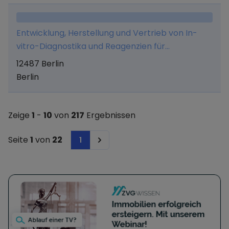
Entwicklung, Herstellung und Vertrieb von In-
vitro-Diagnostika und Reagenzien für
Labordiagnostik
12487 Berlin
Berlin
Zeige
1
-
10
von
217
Ergebnissen
Seite
1
von
22
1
Next