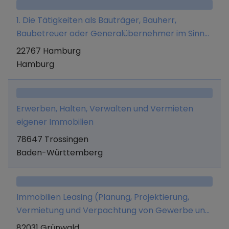
erfolgen.
1. Die Tätigkeiten als Bauträger, Bauherr,
Baubetreuer oder Generalübernehmer im Sinne
von § 34c Abs. 1 Satz 1 Ziffern 3. a) und 3. b)
22767 Hamburg
GewO; die Planung, Projektierung, Errichtung und
Hamburg
Sanierung von Wohngebäuden auf eigene oder
fremde Rechnung als Bauträger oder
Generalunternehmer sowie die Errichtung einer
Erwerben, Halten, Verwalten und Vermieten
Wohnanlage für Service Wohnen, der Erwerb
eigener Immobilien
und die Veräußerung solcher Immobilien;
78647 Trossingen
insbesondere im Droopweg, 20537 Hamburg. 2.
Baden-Württemberg
Zu diesem Zweck darf die Gesellschaft bebaute
und unbebaute Grundstücke erwerben und
veräußern.
Immobilien Leasing (Planung, Projektierung,
Vermietung und Verpachtung von Gewerbe und
Wohnimmobilien); Immobilien Consulting
82031 Grünwald