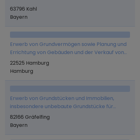
eigenen Namen für eigene oder fremde
63796 Kahl
Rechnung unter Verwendung von
Bayern
Vermögenswerten von Erwerbern, Mietern,
Pächtern oder sonstigen Nutzungsberechtigten
oder von Bewerbern um Erwerbs- oder
Nutzungsrechte
Erwerb von Grundvermögen sowie Planung und
Errichtung von Gebäuden und der Verkauf von
Grundvermögen, insbesondere von
22525 Hamburg
Wohnungseigentum. Die Gesellschaft kann
Hamburg
andere Unternehmen gleicher oder verwandter
Art gründen, erwerben oder sich an ihnen
beteiligen.
Erwerb von Grundstücken und Immobilien,
insbesondere unbebaute Grundstücke für
Wohnimmobilien in Deutschland sowie deren
82166 Gräfelfing
Verwaltung, Vermietung, Entwicklung und
Bayern
Veräußerung sowie sonstige Verwertung. Der
Erwerb kann unmittelbar oder mittelbar