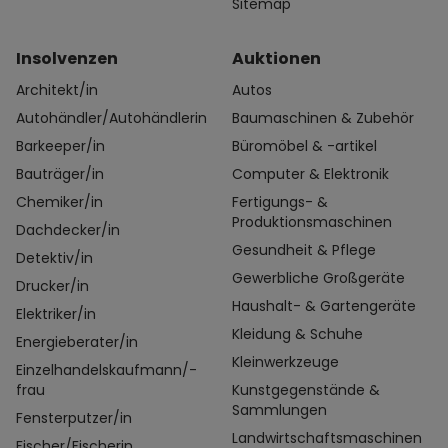
Sitemap
Insolvenzen
Auktionen
Architekt/in
Autos
Autohändler/Autohändlerin
Baumaschinen & Zubehör
Barkeeper/in
Büromöbel & -artikel
Bauträger/in
Computer & Elektronik
Chemiker/in
Fertigungs- &
Produktionsmaschinen
Dachdecker/in
Gesundheit & Pflege
Detektiv/in
Gewerbliche Großgeräte
Drucker/in
Haushalt- & Gartengeräte
Elektriker/in
Kleidung & Schuhe
Energieberater/in
Kleinwerkzeuge
Einzelhandelskaufmann/-
frau
Kunstgegenstände &
Sammlungen
Fensterputzer/in
Landwirtschaftsmaschinen
Fischer/Fischerin