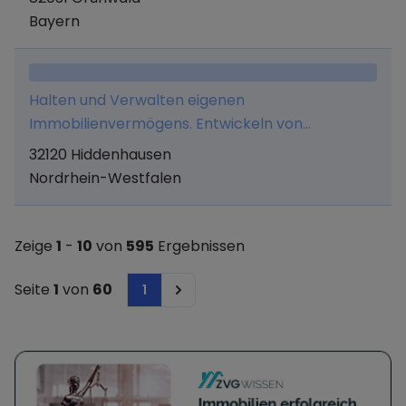
(Beratung und Betreuung bei der Entscheidung
Bayern
zum Erwerb von Immobilienbesitz);
Kommunitkation und Energiemanagement;
Vermittlung von Geschäftskontakten;
Halten und Verwalten eigenen
Vermietung von Pkw (Autovermietung).
Immobilienvermögens. Entwickeln von
Immobilien.
32120 Hiddenhausen
Nordrhein-Westfalen
Zeige
1
-
10
von
595
Ergebnissen
Seite
1
von
60
1
Next